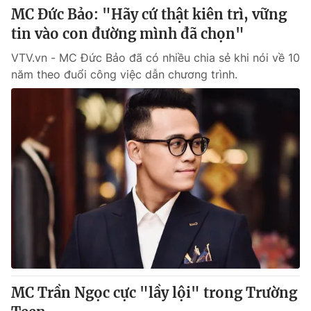
MC Đức Bảo: "Hãy cứ thật kiên trì, vững
tin vào con đường mình đã chọn"
® Cấm sao chép dưới mọi hình thức nếu không có sự chấp
thuận bằng văn bản. Ghi rõ nguồn VTV.vn khi phát hành lại
VTV.vn - MC Đức Bảo đã có nhiều chia sẻ khi nói về 10
thông tin từ website này.
năm theo đuổi công việc dẫn chương trình.
MC Trần Ngọc cực "lầy lội" trong Trường