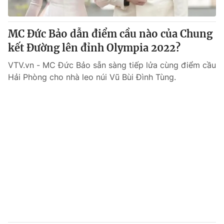
Giấy phép hoạt động báo in và báo điện tử số 483/GP-BTTTT
cấp ngày 29/12/2023
Tổng Biên tập:
MC Đức Bảo dẫn điểm cầu nào của Chung
Vũ Thanh Thủy
Phó Tổng Biên tập:
kết Đường lên đỉnh Olympia 2022?
Nguyễn Thị Mỹ Hạnh, Phạm Quốc Thắng,
Nguyễn Trọng Ninh
VTV.vn - MC Đức Bảo sẵn sàng tiếp lửa cùng điểm cầu
Tổng đài VTV:
024.38 355 931 - 024.38 355 932
Hải Phòng cho nhà leo núi Vũ Bùi Đình Tùng.
Ðiện thoại Thời báo VTV:
024.66 897 897
Email:
toasoan@vtv.vn
Liên hệ quảng cáo:
024-7300.7108