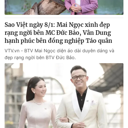
Thị trường 24h
Tấm lòng Việt
VTV4
Vươn mình bằng AI
Sao Việt ngày 8/1: Mai Ngọc xinh đẹp
rạng ngời bên MC Đức Bảo, Vân Dung
VTV9
VTV8
hạnh phúc bên đồng nghiệp Táo quân
VTV.vn - BTV Mai Ngọc diện áo dài duyên dáng và
Liên hệ tòa soạn
English
đẹp rạng ngời bên BTV Đức Bảo.
THỜI BÁO VTV
Theo dõi báo trên
Cơ quan chủ quản:
Đài Truyền hình Việt Nam
Cơ quan báo chí:
Thời báo VTV