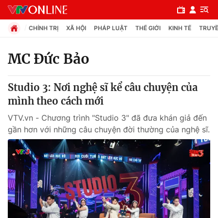
CHÍNH TRỊ
XÃ HỘI
PHÁP LUẬT
THẾ GIỚI
KINH TẾ
TRUYỀ
MC Đức Bảo
Chuyên mục
Studio 3: Nơi nghệ sĩ kể câu chuyện của
Chính trị
mình theo cách mới
VTV.vn - Chương trình "Studio 3" đã đưa khán giả đến
Xã hội
gần hơn với những câu chuyện đời thường của nghệ sĩ.
Pháp luật
Y tế
Thế giới