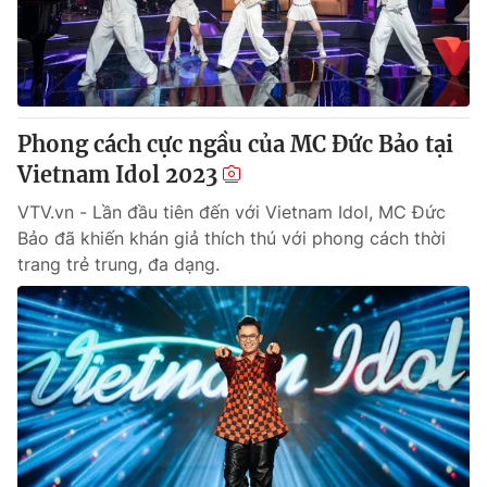
Tin tức
Kinh tế
Thế giới đó đây
Tài chính
Dữ liệu và đời sống
Câu chuyện quốc tế
Thị trường
Phong cách cực ngầu của MC Đức Bảo tại
Truyền hình
Vietnam Idol 2023
Góc doanh nghiệp
VTV.vn - Lần đầu tiên đến với Vietnam Idol, MC Đức
Phim VTV
Giải trí
Bảo đã khiến khán giả thích thú với phong cách thời
Hậu trường
trang trẻ trung, đa dạng.
Điện ảnh
Đời sống
Nhân vật
Âm nhạc
Du lịch
Khán giả
Giáo dục
Sao
Làm đẹp
Giải sao mai
Tuyển sinh
Công nghệ
Chất lượng cuộc sống
Học trực tuyến
Hitech Công nghệ tương lai