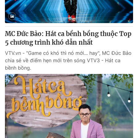
Giao lưu trực tuyến
Sản phẩm
Lịch phát sóng
Thị trường
Tư vấn
MC Đức Bảo: Hát ca bềnh bồng thuộc Top
Chuyên mục khác
5 chương trình khó dẫn nhất
Emagazine
Podcast
VTV.vn - "Game có khó thì nó mới... hay", MC Đức Bảo
chia sẻ về điểm hẹn mới trên sóng VTV3 - Hát ca
bềnh bồng.
Photo
Infographic
Video
Shorts video
VTV Money
VTV Thể thao
VTV Sức khoẻ
Bất động sản