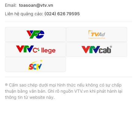
Email:
toasoan@vtv.vn
Liên hệ quảng cáo:
(024) 626 79595
® Cấm sao chép dưới mọi hình thức nếu không có sự chấp
thuận bằng văn bản. Ghi rõ nguồn VTV.vn khi phát hành lại
thông tin từ website này.