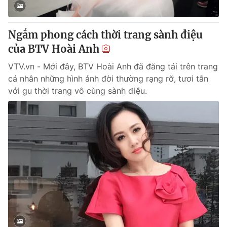
Ngắm phong cách thời trang sành điệu
của BTV Hoài Anh
® Cấm sao chép dưới mọi hình thức nếu không có sự chấp
thuận bằng văn bản. Ghi rõ nguồn VTV.vn khi phát hành lại
VTV.vn - Mới đây, BTV Hoài Anh đã đăng tải trên trang
thông tin từ website này.
cá nhân những hình ảnh đời thường rạng rỡ, tươi tắn
với gu thời trang vô cùng sành điệu.