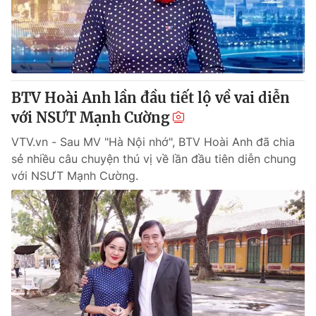
Thị trường 24h
Tấm lòng Việt
VTV4
Vươn mình bằng AI
VTV9
VTV8
BTV Hoài Anh lần đầu tiết lộ về vai diễn
với NSƯT Mạnh Cường
Liên hệ tòa soạn
English
VTV.vn - Sau MV "Hà Nội nhớ", BTV Hoài Anh đã chia
sẻ nhiều câu chuyện thú vị về lần đầu tiên diễn chung
với NSƯT Mạnh Cường.
THỜI BÁO VTV
Theo dõi báo trên
Cơ quan chủ quản:
Đài Truyền hình Việt Nam