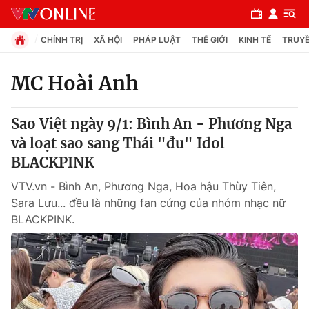
CHÍNH TRỊ
XÃ HỘI
PHÁP LUẬT
THẾ GIỚI
KINH TẾ
TRUYỀ
MC Hoài Anh
Chuyên mục
Sao Việt ngày 9/1: Bình An - Phương Nga
Chính trị
và loạt sao sang Thái "đu" Idol
BLACKPINK
Xã hội
VTV.vn - Bình An, Phương Nga, Hoa hậu Thùy Tiên,
Sara Lưu... đều là những fan cứng của nhóm nhạc nữ
Pháp luật
BLACKPINK.
Y tế
Thế giới