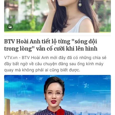
Giao lưu trực tuyến
Sản phẩm
Lịch phát sóng
Thị trường
Tư vấn
Chuyên mục khác
BTV Hoài Anh tiết lộ từng "sóng dội
Emagazine
Podcast
trong lòng" vẫn cố cười khi lên hình
VTV.vn - BTV Hoài Anh mới đây đã có những chia sẻ
Photo
Infographic
đầy bất ngờ về câu chuyện đằng sau ống kính máy
quay mà không phải ai cũng biết được.
Video
Shorts video
VTV Money
VTV Thể thao
VTV Sức khoẻ
Bất động sản