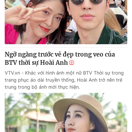
Tin tức
Kinh tế
Thế giới đó đây
Tài chính
Dữ liệu và đời sống
Câu chuyện quốc tế
Thị trường
Truyền hình
Góc doanh nghiệp
Ngỡ ngàng trước vẻ đẹp trong veo của
Phim VTV
BTV thời sự Hoài Anh
Giải trí
Hậu trường
VTV.vn - Khác với hình ảnh một nữ BTV Thời sự trong
Điện ảnh
trang phục áo dài truyền thống, Hoài Anh trở nên trẻ
Đời sống
Nhân vật
trung trong bộ ảnh mới thực hiện.
Âm nhạc
Du lịch
Khán giả
Giáo dục
Sao
Làm đẹp
Giải sao mai
Tuyển sinh
Công nghệ
Chất lượng cuộc sống
Học trực tuyến
Hitech Công nghệ tương lai