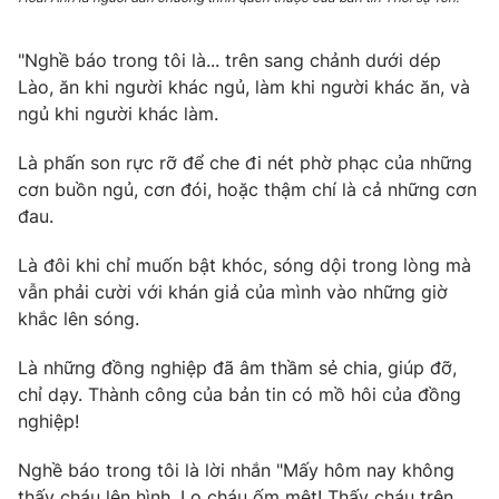
Photo
Infographic
"Nghề báo trong tôi là... trên sang chảnh dưới dép
Lào, ăn khi người khác ngủ, làm khi người khác ăn, và
Video
Shorts video
ngủ khi người khác làm.
Là phấn son rực rỡ để che đi nét phờ phạc của những
VTV Money
VTV Thể thao
cơn buồn ngủ, cơn đói, hoặc thậm chí là cả những cơn
đau.
VTV Sức khoẻ
Bất động sản
Là đôi khi chỉ muốn bật khóc, sóng dội trong lòng mà
vẫn phải cười với khán giả của mình vào những giờ
Thị trường 24h
Tấm lòng Việt
khắc lên sóng.
VTV4
Vươn mình bằng AI
Là những đồng nghiệp đã âm thầm sẻ chia, giúp đỡ,
chỉ dạy. Thành công của bản tin có mồ hôi của đồng
nghiệp!
VTV9
VTV8
Nghề báo trong tôi là lời nhắn "Mấy hôm nay không
Liên hệ tòa soạn
English
thấy cháu lên hình. Lo cháu ốm mệt! Thấy cháu trên