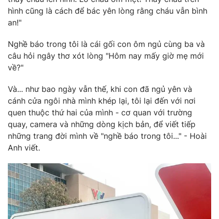
hình cũng là cách để bác yên lòng rằng cháu vẫn bình
an!"
Nghề báo trong tôi là cái gối con ôm ngủ cùng ba và
THỜI BÁO VTV
câu hỏi ngây thơ xót lòng "Hôm nay mấy giờ mẹ mới
về?"
Và... như bao ngày vẫn thế, khi con đã ngủ yên và
Theo dõi báo trên
cánh cửa ngôi nhà mình khép lại, tôi lại đến với nơi
quen thuộc thứ hai của mình - cơ quan với trường
Cơ quan chủ quản:
Đài Truyền hình Việt Nam
quay, camera và những dòng kịch bản, để viết tiếp
những trang đời mình về "nghề báo trong tôi..." - Hoài
Cơ quan báo chí:
Thời báo VTV
Anh viết.
Giấy phép hoạt động báo in và báo điện tử số 483/GP-BTTTT
cấp ngày 29/12/2023
Tổng Biên tập:
Vũ Thanh Thủy
Phó Tổng Biên tập:
Nguyễn Thị Mỹ Hạnh, Phạm Quốc Thắng,
Nguyễn Trọng Ninh
Tổng đài VTV:
024.38 355 931 - 024.38 355 932