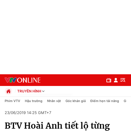
TRUYỀN HÌNH
Chính trị
Phim VTV
Hậu trường
Nhân vật
Góc khán giả
Điểm hẹn tài năng
Giải
Xã hội
23/06/2019 14:25 GMT+7
Pháp luật
Chuyên mục
Kinh tế
BTV Hoài Anh tiết lộ từng
Thể thao