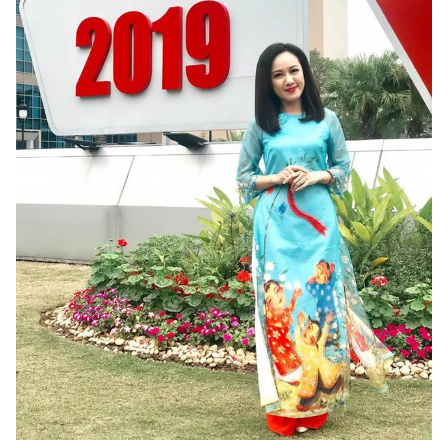
Ðiện thoại Thời báo VTV:
024.66 897 897
Email:
toasoan@vtv.vn
Liên hệ quảng cáo:
024-7300.7108
® Cấm sao chép dưới mọi hình thức nếu không có sự chấp
thuận bằng văn bản. Ghi rõ nguồn VTV.vn khi phát hành lại
thông tin từ website này.