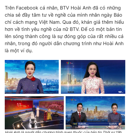
Phim VTV
Giải trí
Trên Facebook cá nhân, BTV Hoài Anh đã có những
Hậu trường
chia sẻ đầy tâm tư về nghề của mình nhân ngày Báo
Điện ảnh
chí cách mạng Việt Nam. Qua đó, khán giả thêm hiểu
Đời sống
Nhân vật
hơn về tình yêu nghề của nữ BTV. Để có một bản tin
Âm nhạc
Du lịch
lên sóng thành công là sự đóng góp của rất nhiều cá
Khán giả
Giáo dục
Sao
nhân, trong đó người dẫn chương trình như Hoài Anh
Làm đẹp
Giải sao mai
là một ví dụ.
Tuyển sinh
Công nghệ
Chất lượng cuộc sống
Học trực tuyến
Hitech Công nghệ tương lai
Giao lưu trực tuyến
Sản phẩm
Lịch phát sóng
Thị trường
Tư vấn
Chuyên mục khác
Emagazine
Podcast
Hoài Anh là người dẫn chương trình quen thuộc của bản tin Thời sự 19h.