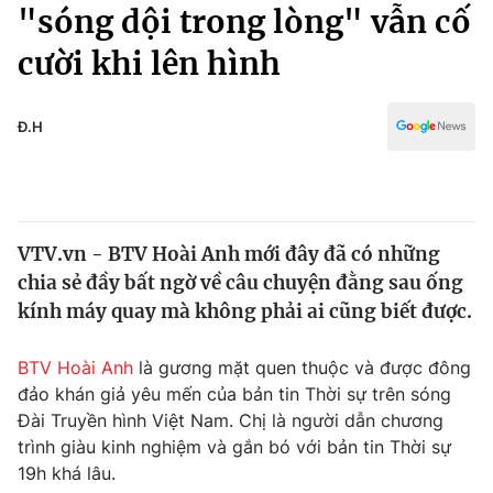
Chính trị
"sóng dội trong lòng" vẫn cố
Truyền hình
cười khi lên hình
Văn hóa - Giải trí
Xã hội
Y tế
Đời sống
Đ.H
Pháp luật
Công nghệ
Giáo dục
Y tế
VTV.vn - BTV Hoài Anh mới đây đã có những
Thế giới
chia sẻ đầy bất ngờ về câu chuyện đằng sau ống
Tin tức
kính máy quay mà không phải ai cũng biết được.
Kinh tế
Thế giới đó đây
BTV Hoài Anh
là gương mặt quen thuộc và được đông
Tài chính
Dữ liệu và đời sống
đảo khán giả yêu mến của bản tin Thời sự trên sóng
Câu chuyện quốc tế
Thị trường
Đài Truyền hình Việt Nam. Chị là người dẫn chương
trình giàu kinh nghiệm và gắn bó với bản tin Thời sự
Truyền hình
Góc doanh nghiệp
19h khá lâu.