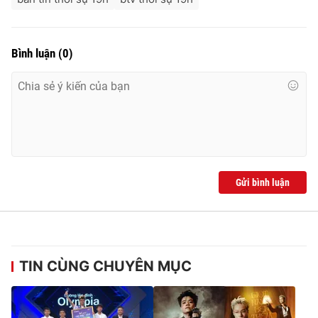
Bình luận
(
0
)
Gửi bình luận
TIN CÙNG CHUYÊN MỤC