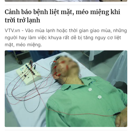
Cảnh báo bệnh liệt mặt, méo miệng khi
trời trở lạnh
® Cấm sao chép dưới mọi hình thức nếu không có sự chấp
VTV.vn - Vào mùa lạnh hoặc thời gian giao mùa, những
thuận bằng văn bản. Ghi rõ nguồn VTV.vn khi phát hành lại
người hay làm việc khuya rất dễ bị tăng nguy cơ liệt
thông tin từ website này.
mặt, méo miệng.