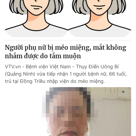
Tin tức
Kinh tế
Thế giới đó đây
Tài chính
Dữ liệu và đời sống
Câu chuyện quốc tế
Thị trường
Người phụ nữ bị méo miệng, mắt không
Truyền hình
Góc doanh nghiệp
nhắm được do tắm muộn
Phim VTV
Giải trí
VTV.vn - Bệnh viện Việt Nam - Thụy Điển Uông Bí
Hậu trường
(Quảng Ninh) vừa tiếp nhận 1 người bệnh nữ, 66 tuổi,
Điện ảnh
trú tại Đồng Triều nhập viện do méo miệng.
Đời sống
Nhân vật
Âm nhạc
Du lịch
Khán giả
Giáo dục
Sao
Làm đẹp
Giải sao mai
Tuyển sinh
Công nghệ
Chất lượng cuộc sống
Học trực tuyến
Hitech Công nghệ tương lai