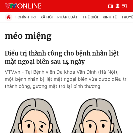
CHÍNH TRỊ
XÃ HỘI
PHÁP LUẬT
THẾ GIỚI
KINH TẾ
TRUYỀ
méo miệng
Chuyên mục
Điều trị thành công cho bệnh nhân liệt
Chính trị
mặt ngoại biên sau 14 ngày
VTV.vn - Tại Bệnh viện Đa khoa Vân Đình (Hà Nội),
Xã hội
một bệnh nhân bị liệt mặt ngoại biên vừa được điều trị
thành công, gương mặt trở lại bình thường.
Pháp luật
Y tế
Thế giới