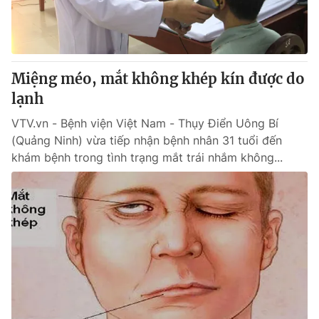
Thị trường 24h
Tấm lòng Việt
VTV4
Vươn mình bằng AI
Miệng méo, mắt không khép kín được do
VTV9
VTV8
lạnh
VTV.vn - Bệnh viện Việt Nam - Thụy Điển Uông Bí
Liên hệ tòa soạn
English
(Quảng Ninh) vừa tiếp nhận bệnh nhân 31 tuổi đến
khám bệnh trong tình trạng mắt trái nhắm không...
THỜI BÁO VTV
Theo dõi báo trên
Cơ quan chủ quản:
Đài Truyền hình Việt Nam