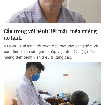
Giao lưu trực tuyến
Sản phẩm
Lịch phát sóng
Thị trường
Tư vấn
Cẩn trọng với bệnh liệt mặt, méo miệng
Chuyên mục khác
do lạnh
Emagazine
Podcast
VTV.vn - Giá lạnh, rét buốt đặc biệt vào sáng sớm và
ban đêm khiến số người nhập viện do liệt mặt, méo
Photo
Infographic
miệng đến bệnh viện điều trị tăng cao.
Video
Shorts video
VTV Money
VTV Thể thao
VTV Sức khoẻ
Bất động sản