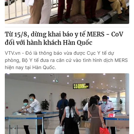
Thị trường 24h
Tấm lòng Việt
VTV4
Vươn mình bằng AI
Từ 15/8, dừng khai báo y tế MERS - CoV
VTV9
VTV8
đối với hành khách Hàn Quốc
VTV.vn - Đó là thông báo vừa được Cục Y tế dự
Liên hệ tòa soạn
English
phòng, Bộ Y tế đưa ra căn cứ vào tình hình dịch MERS
hiện nay tại Hàn Quốc.
THỜI BÁO VTV
Theo dõi báo trên
Cơ quan chủ quản:
Đài Truyền hình Việt Nam
Cơ quan báo chí:
Thời báo VTV