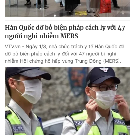
Giấy phép hoạt động báo in và báo điện tử số 483/GP-BTTTT
cấp ngày 29/12/2023
Tổng Biên tập:
Vũ Thanh Thủy
Hàn Quốc dỡ bỏ biện pháp cách ly với 47
Phó Tổng Biên tập:
Nguyễn Thị Mỹ Hạnh, Phạm Quốc Thắng,
Nguyễn Trọng Ninh
người nghi nhiễm MERS
Tổng đài VTV:
024.38 355 931 - 024.38 355 932
VTV.vn - Ngày 1/8, nhà chức trách y tế Hàn Quốc đã
Ðiện thoại Thời báo VTV:
024.66 897 897
dỡ bỏ biện pháp cách ly đối với 47 người bị nghi
Email:
toasoan@vtv.vn
nhiễm Hội chứng hô hấp vùng Trung Đông (MERS).
Liên hệ quảng cáo:
024-7300.7108