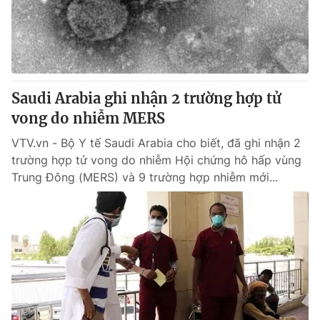
Giao lưu trực tuyến
Sản phẩm
Lịch phát sóng
Thị trường
Tư vấn
Chuyên mục khác
Saudi Arabia ghi nhận 2 trường hợp tử
vong do nhiễm MERS
Emagazine
Podcast
VTV.vn - Bộ Y tế Saudi Arabia cho biết, đã ghi nhận 2
trường hợp tử vong do nhiễm Hội chứng hô hấp vùng
Photo
Infographic
Trung Đông (MERS) và 9 trường hợp nhiễm mới...
Video
Shorts video
VTV Money
VTV Thể thao
VTV Sức khoẻ
Bất động sản