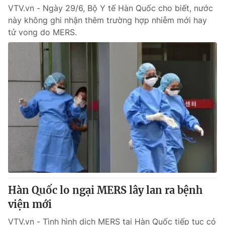
VTV.vn - Ngày 29/6, Bộ Y tế Hàn Quốc cho biết, nước
này không ghi nhận thêm trường hợp nhiễm mới hay
tử vong do MERS.
Hàn Quốc lo ngại MERS lây lan ra bệnh
viện mới
VTV.vn - Tình hình dịch MERS tại Hàn Quốc tiếp tục có