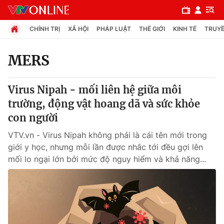
CHÍNH TRỊ
XÃ HỘI
PHÁP LUẬT
THẾ GIỚI
KINH TẾ
TRUYỀ
MERS
Chuyên mục
Virus Nipah - mối liên hệ giữa môi
Chính trị
trường, động vật hoang dã và sức khỏe
con người
Xã hội
VTV.vn - Virus Nipah không phải là cái tên mới trong
giới y học, nhưng mỗi lần được nhắc tới đều gợi lên
Pháp luật
mối lo ngại lớn bởi mức độ nguy hiểm và khả năng...
Y tế
Thế giới