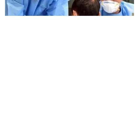
Tin mới
Video
Live
Emagazine
Trang chủ
Đức: Trường hợp tử vong đầu tiên do
MERS trong năm nay
VTV.vn - Ngày 16/6, Bộ Y tế Đức cho biết, một người
đàn ông 65 tuổi đã tử vong hôm 6/6 do bị biến chứng
sau khi mắc Hội chứng hô hấp vùng Trung Đông...