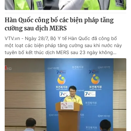
® Cấm sao chép dưới mọi hình thức nếu không có sự chấp
Hàn Quốc công bố các biện pháp tăng
thuận bằng văn bản. Ghi rõ nguồn VTV.vn khi phát hành lại
cường sau dịch MERS
thông tin từ website này.
VTV.vn - Ngày 28/7, Bộ Y tế Hàn Quốc đã công bố
một loạt các biện pháp tăng cường sau khi nước này
tuyên bố kết thúc dịch MERS sau 23 ngày không...