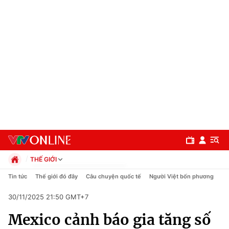
THẾ GIỚI
Chính trị
Tin tức
Thế giới đó đây
Câu chuyện quốc tế
Người Việt bốn phương
Xã hội
30/11/2025 21:50 GMT+7
Pháp luật
Chuyên mục
Kinh tế
Mexico cảnh báo gia tăng số
Thể thao