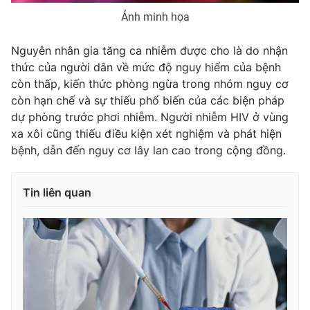
Ảnh minh họa
Photo
Infographic
Nguyên nhân gia tăng ca nhiễm được cho là do nhận
Video
Shorts video
thức của người dân về mức độ nguy hiểm của bệnh
còn thấp, kiến thức phòng ngừa trong nhóm nguy cơ
còn hạn chế và sự thiếu phổ biến của các biện pháp
VTV Money
VTV Thể thao
dự phòng trước phơi nhiễm. Người nhiễm HIV ở vùng
xa xôi cũng thiếu điều kiện xét nghiệm và phát hiện
VTV Sức khoẻ
Bất động sản
bệnh, dẫn đến nguy cơ lây lan cao trong cộng đồng.
Thị trường 24h
Tấm lòng Việt
Tin liên quan
VTV4
Vươn mình bằng AI
VTV9
VTV8
Liên hệ tòa soạn
English