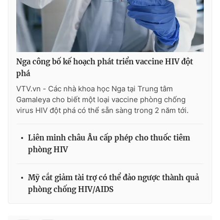
THỜI BÁO VTV
Nga công bố kế hoạch phát triển vaccine HIV đột
phá
VTV.vn - Các nhà khoa học Nga tại Trung tâm
Theo dõi báo trên
Gamaleya cho biết một loại vaccine phòng chống
virus HIV đột phá có thể sẵn sàng trong 2 năm tới.
Cơ quan chủ quản:
Đài Truyền hình Việt Nam
Cơ quan báo chí:
Thời báo VTV
Liên minh châu Âu cấp phép cho thuốc tiêm
phòng HIV
Giấy phép hoạt động báo in và báo điện tử số 483/GP-BTTTT
cấp ngày 29/12/2023
Tổng Biên tập:
Vũ Thanh Thủy
Mỹ cắt giảm tài trợ có thể đảo ngược thành quả
Phó Tổng Biên tập:
Nguyễn Thị Mỹ Hạnh, Phạm Quốc Thắng,
phòng chống HIV/AIDS
Nguyễn Trọng Ninh
Tổng đài VTV:
024.38 355 931 - 024.38 355 932