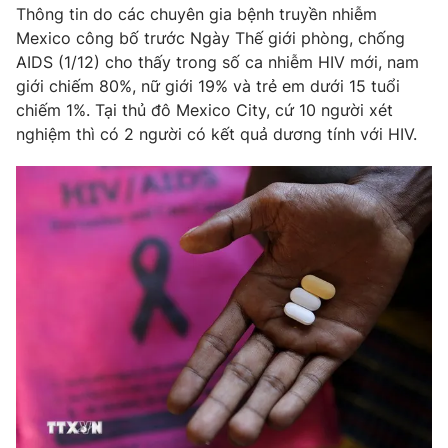
Phim VTV
Thông tin do các chuyên gia bệnh truyền nhiễm
Giải trí
Mexico công bố trước Ngày Thế giới phòng, chống
Hậu trường
AIDS (1/12) cho thấy trong số ca nhiễm HIV mới, nam
Điện ảnh
Đời sống
Nhân vật
giới chiếm 80%, nữ giới 19% và trẻ em dưới 15 tuổi
Âm nhạc
chiếm 1%. Tại thủ đô Mexico City, cứ 10 người xét
Du lịch
Khán giả
nghiệm thì có 2 người có kết quả dương tính với HIV.
Giáo dục
Sao
Làm đẹp
Giải sao mai
Tuyển sinh
Công nghệ
Chất lượng cuộc sống
Học trực tuyến
Hitech Công nghệ tương lai
Giao lưu trực tuyến
Sản phẩm
Lịch phát sóng
Thị trường
Tư vấn
Chuyên mục khác
Emagazine
Podcast