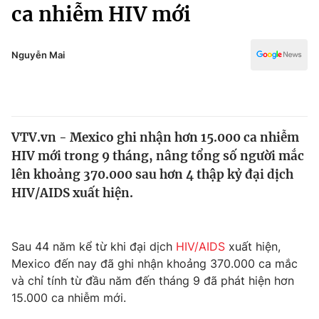
Chính trị
ca nhiễm HIV mới
Truyền hình
Văn hóa - Giải trí
Xã hội
Y tế
Nguyễn Mai
Đời sống
Pháp luật
Công nghệ
Giáo dục
Y tế
VTV.vn - Mexico ghi nhận hơn 15.000 ca nhiễm
HIV mới trong 9 tháng, nâng tổng số người mắc
Thế giới
lên khoảng 370.000 sau hơn 4 thập kỷ đại dịch
HIV/AIDS xuất hiện.
Tin tức
Kinh tế
Thế giới đó đây
Tài chính
Sau 44 năm kể từ khi đại dịch
HIV/AIDS
xuất hiện,
Dữ liệu và đời sống
Câu chuyện quốc tế
Mexico đến nay đã ghi nhận khoảng 370.000 ca mắc
Thị trường
và chỉ tính từ đầu năm đến tháng 9 đã phát hiện hơn
Truyền hình
Góc doanh nghiệp
15.000 ca nhiễm mới.