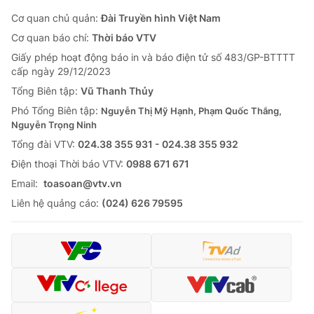
Cơ quan chủ quản:
Đài Truyền hình Việt Nam
Cơ quan báo chí:
Thời báo VTV
Giấy phép hoạt động báo in và báo điện tử số 483/GP-BTTTT
cấp ngày 29/12/2023
Tổng Biên tập:
Vũ Thanh Thủy
Phó Tổng Biên tập:
Nguyễn Thị Mỹ Hạnh, Phạm Quốc Thắng,
Nguyễn Trọng Ninh
Tổng đài VTV:
024.38 355 931 - 024.38 355 932
Ðiện thoại Thời báo VTV:
0988 671 671
Email:
toasoan@vtv.vn
Liên hệ quảng cáo:
(024) 626 79595