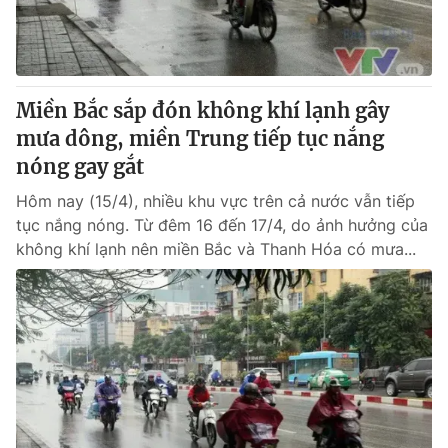
Thị trường 24h
Tấm lòng Việt
VTV4
Vươn mình bằng AI
Miền Bắc sắp đón không khí lạnh gây
VTV9
VTV8
mưa dông, miền Trung tiếp tục nắng
nóng gay gắt
Liên hệ tòa soạn
English
Hôm nay (15/4), nhiều khu vực trên cả nước vẫn tiếp
tục nắng nóng. Từ đêm 16 đến 17/4, do ảnh hưởng của
không khí lạnh nên miền Bắc và Thanh Hóa có mưa...
THỜI BÁO VTV
Theo dõi báo trên
Cơ quan chủ quản:
Đài Truyền hình Việt Nam
Cơ quan báo chí:
Thời báo VTV