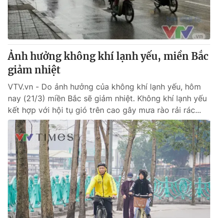
Giấy phép hoạt động báo in và báo điện tử số 483/GP-BTTTT
cấp ngày 29/12/2023
Tổng Biên tập:
Vũ Thanh Thủy
Phó Tổng Biên tập:
Nguyễn Thị Mỹ Hạnh, Phạm Quốc Thắng,
Ảnh hưởng không khí lạnh yếu, miền Bắc
Nguyễn Trọng Ninh
Tổng đài VTV:
giảm nhiệt
024.38 355 931 - 024.38 355 932
Ðiện thoại Thời báo VTV:
024.66 897 897
VTV.vn - Do ảnh hưởng của không khí lạnh yếu, hôm
Email:
toasoan@vtv.vn
nay (21/3) miền Bắc sẽ giảm nhiệt. Không khí lạnh yếu
Liên hệ quảng cáo:
024-7300.7108
kết hợp với hội tụ gió trên cao gây mưa rào rải rác...