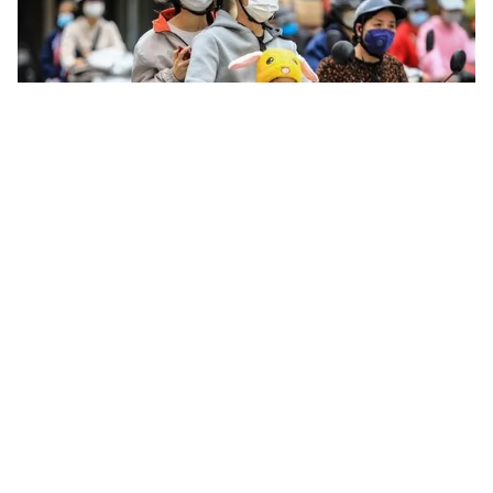
Tin mới
Video
Live
Emagazine
Trang chủ
Miền Bắc rét về đêm và sáng, nhiều nơi ở
miền Trung mưa nhỏ ngắt quãng
VTV.vn - Hôm nay (19/12), miền Bắc rét về đêm và
sáng, sáng sớm có nơi có sương mù. Ở khu vực miền
Trung, TP Huế, TP Đà Nẵng và phía Đông tỉnh...