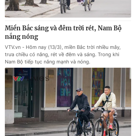
® Cấm sao chép dưới mọi hình thức nếu không có sự chấp
thuận bằng văn bản. Ghi rõ nguồn VTV.vn khi phát hành lại
Miền Bắc sáng và đêm trời rét, Nam Bộ
thông tin từ website này.
nắng nóng
VTV.vn - Hôm nay (13/3), miền Bắc trời nhiều mây,
trưa chiều có nắng, rét về đêm và sáng. Trong khi
Nam Bộ tiếp tục nắng mạnh và nóng.