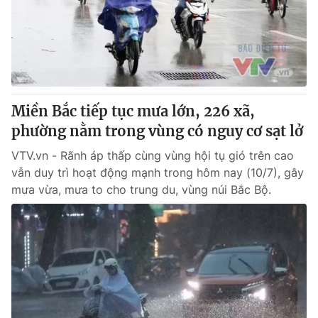
Tin tức
Kinh tế
Thế giới đó đây
Tài chính
Dữ liệu và đời sống
Câu chuyện quốc tế
Thị trường
Miền Bắc tiếp tục mưa lớn, 226 xã,
Truyền hình
Góc doanh nghiệp
phường nằm trong vùng có nguy cơ sạt lở
Phim VTV
Giải trí
VTV.vn - Rãnh áp thấp cùng vùng hội tụ gió trên cao
Hậu trường
vẫn duy trì hoạt động mạnh trong hôm nay (10/7), gây
Điện ảnh
mưa vừa, mưa to cho trung du, vùng núi Bắc Bộ.
Đời sống
Nhân vật
Âm nhạc
Du lịch
Khán giả
Giáo dục
Sao
Làm đẹp
Giải sao mai
Tuyển sinh
Công nghệ
Chất lượng cuộc sống
Học trực tuyến
Hitech Công nghệ tương lai