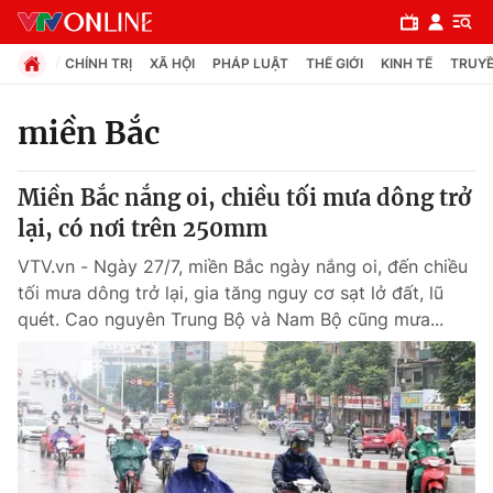
CHÍNH TRỊ
XÃ HỘI
PHÁP LUẬT
THẾ GIỚI
KINH TẾ
TRUYỀ
miền Bắc
Chuyên mục
Miền Bắc nắng oi, chiều tối mưa dông trở
Chính trị
lại, có nơi trên 250mm
VTV.vn - Ngày 27/7, miền Bắc ngày nắng oi, đến chiều
Xã hội
tối mưa dông trở lại, gia tăng nguy cơ sạt lở đất, lũ
quét. Cao nguyên Trung Bộ và Nam Bộ cũng mưa...
Pháp luật
Y tế
Thế giới