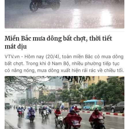
Giao lưu trực tuyến
Sản phẩm
Lịch phát sóng
Thị trường
Tư vấn
Miền Bắc mưa dông bất chợt, thời tiết
Chuyên mục khác
mát dịu
Emagazine
Podcast
VTV.vn - Hôm nay (20/4), toàn miền Bắc có mưa dông
bất chợt. Trong khi ở Nam Bộ, nhiều phường tiếp tục
Photo
Infographic
có nắng nóng, mưa dông xuất hiện rải rác về chiều tối.
Video
Shorts video
VTV Money
VTV Thể thao
VTV Sức khoẻ
Bất động sản