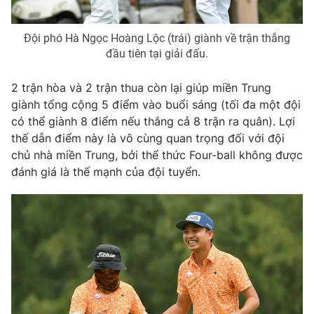
Đội phó Hà Ngọc Hoàng Lộc (trái) giành về trận thắng
đầu tiên tại giải đấu.
THỜI BÁO VTV
2 trận hòa và 2 trận thua còn lại giúp miền Trung
giành tổng cộng 5 điểm vào buổi sáng (tối đa một đội
có thể giành 8 điểm nếu thắng cả 8 trận ra quân).
Lợi
Theo dõi báo trên
thế dẫn điểm này là vô cùng quan trọng đối với đội
chủ nhà miền Trung, bởi thể thức Four-ball không được
đánh giá là thế mạnh của đội tuyển.
Cơ quan chủ quản:
Đài Truyền hình Việt Nam
Cơ quan báo chí:
Thời báo VTV
Giấy phép hoạt động báo in và báo điện tử số 483/GP-BTTTT
cấp ngày 29/12/2023
Tổng Biên tập:
Vũ Thanh Thủy
Phó Tổng Biên tập:
Nguyễn Thị Mỹ Hạnh, Phạm Quốc Thắng,
Nguyễn Trọng Ninh
Tổng đài VTV:
024.38 355 931 - 024.38 355 932