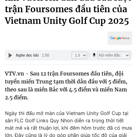
Chính trị
trận Foursomes đầu tiên của
Truyền hình
Văn hóa - Giải trí
Vietnam Unity Golf Cup 2025
Xã hội
Y tế
Đời sống
Pháp luật
Công nghệ
Giáo dục
Y tế
Nghe đọc bài
1:50
Thế giới
VTV.vn - Sau 12 trận Foursomes đầu tiên, đội
tuyển miền Trung tạm thời dẫn đầu với 5 điểm,
Tin tức
theo sau là miền Bắc với 4.5 điểm và miền Nam
Kinh tế
2.5 điểm.
Thế giới đó đây
Tài chính
Dữ liệu và đời sống
Câu chuyện quốc tế
Ngày thi đấu mở màn của Vietnam Unity Golf Cup tại
Thị trường
sân FLC Golf Links Quy Nhon diễn ra trong thời tiết
Truyền hình
Góc doanh nghiệp
mát mẻ và rất thuận lợi, khi đêm hôm trước đã có mưa
lớn. Đây cũng là lý do góp phần giúp tốc độ của giải