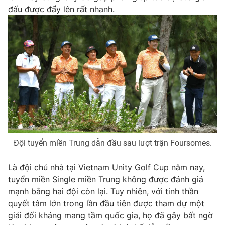
Phim VTV
đấu được đẩy lên rất nhanh.
Giải trí
Hậu trường
Điện ảnh
Đời sống
Nhân vật
Âm nhạc
Du lịch
Khán giả
Giáo dục
Sao
Làm đẹp
Giải sao mai
Tuyển sinh
Công nghệ
Chất lượng cuộc sống
Học trực tuyến
Hitech Công nghệ tương lai
Giao lưu trực tuyến
Sản phẩm
Đội tuyển miền Trung dẫn đầu sau lượt trận Foursomes.
Lịch phát sóng
Thị trường
Là đội chủ nhà tại Vietnam Unity Golf Cup năm nay,
Tư vấn
tuyển miền Single miền Trung không được đánh giá
mạnh bằng hai đội còn lại. Tuy nhiên, với tinh thần
Chuyên mục khác
quyết tâm lớn trong lần đầu tiên được tham dự một
Emagazine
Podcast
giải đối kháng mang tầm quốc gia, họ đã gây bất ngờ