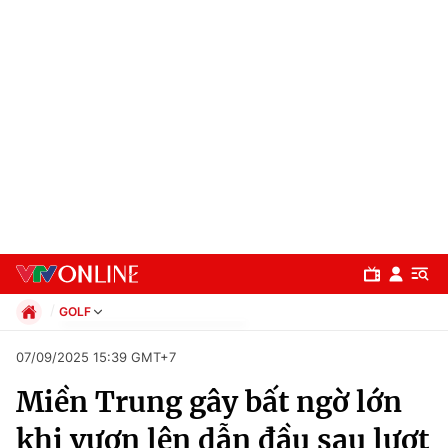
GOLF
Chính trị
07/09/2025 15:39 GMT+7
Xã hội
Miền Trung gây bất ngờ lớn
Pháp luật
Chuyên mục
Kinh tế
khi vươn lên dẫn đầu sau lượt
Thể thao