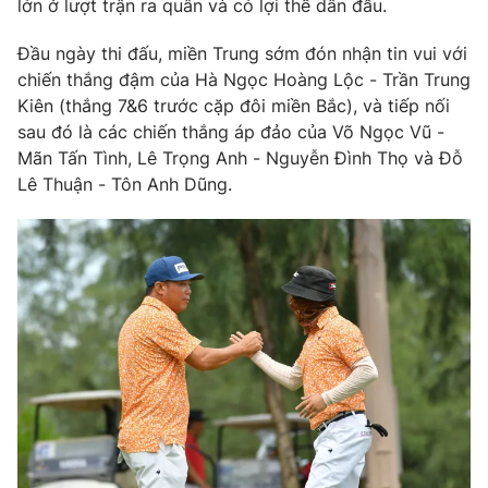
lớn ở lượt trận ra quân và có lợi thế dẫn đầu.
Photo
Infographic
Đầu ngày thi đấu, miền Trung sớm đón nhận tin vui với
chiến thắng đậm của Hà Ngọc Hoàng Lộc - Trần Trung
Video
Shorts video
Kiên (thắng 7&6 trước cặp đôi miền Bắc), và tiếp nối
sau đó là các chiến thắng áp đảo của Võ Ngọc Vũ -
Mãn Tấn Tình, Lê Trọng Anh - Nguyễn Đình Thọ và Đỗ
VTV Money
VTV Thể thao
Lê Thuận - Tôn Anh Dũng.
VTV Sức khoẻ
Bất động sản
Thị trường 24h
Tấm lòng Việt
VTV4
Vươn mình bằng AI
VTV9
VTV8
Liên hệ tòa soạn
English