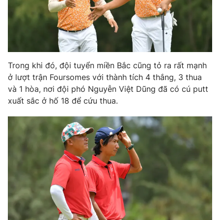
Ðiện thoại Thời báo VTV:
024.66 897 897
Email:
toasoan@vtv.vn
Liên hệ quảng cáo:
024-7300.7108
Trong khi đó, đội tuyển miền Bắc cũng tỏ ra rất mạnh
ở lượt trận Foursomes với thành tích 4 thắng, 3 thua
và 1 hòa, nơi đội phó Nguyễn Việt Dũng đã có cú putt
xuất sắc ở hố 18 để cứu thua.
® Cấm sao chép dưới mọi hình thức nếu không có sự chấp
thuận bằng văn bản. Ghi rõ nguồn VTV.vn khi phát hành lại
thông tin từ website này.