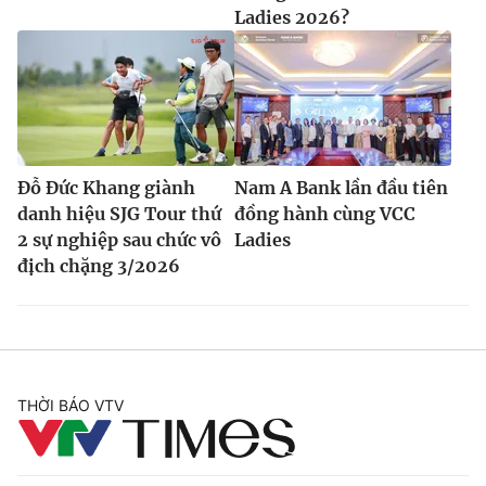
Ladies 2026?
Đỗ Đức Khang giành
Nam A Bank lần đầu tiên
danh hiệu SJG Tour thứ
đồng hành cùng VCC
2 sự nghiệp sau chức vô
Ladies
địch chặng 3/2026
THỜI BÁO VTV