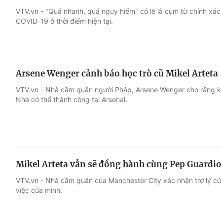
VTV.vn - "Quá nhanh, quá nguy hiểm" có lẽ là cụm từ chính xác 
COVID-19 ở thời điểm hiện tại.
Giải trí
Đời sống
Điện ảnh
Du lịch
Arsene Wenger cảnh báo học trò cũ Mikel Arteta
Âm nhạc
Làm đẹp
VTV.vn - Nhà cầm quân người Pháp, Arsene Wenger cho rằng k
Nha có thể thành công tại Arsenal.
Sao
Chất lượng cuộc sốn
Mikel Arteta vẫn sẽ đồng hành cùng Pep Guardio
VTV.vn - Nhà cầm quân của Manchester City xác nhận trợ lý c
việc của mình.