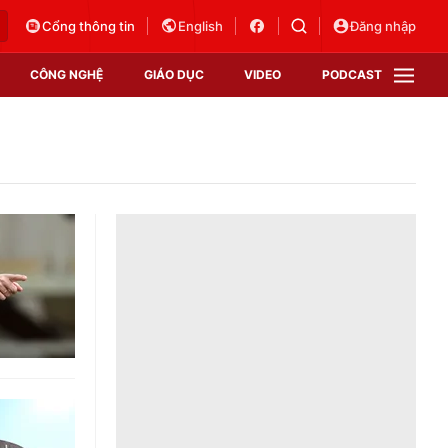
Cổng thông tin
English
Đăng nhập
CÔNG NGHỆ
GIÁO DỤC
VIDEO
PODCAST
VTV Money
VTV Thể thao
VTV Sức khoẻ
Bất động sản
Thị trường 24h
Tấm lòng Việt
Vươn mình bằng AI
VTV4
VTV8
VTV9
Lịch phát sóng
Giao lưu trực tuyến
Sự kiện