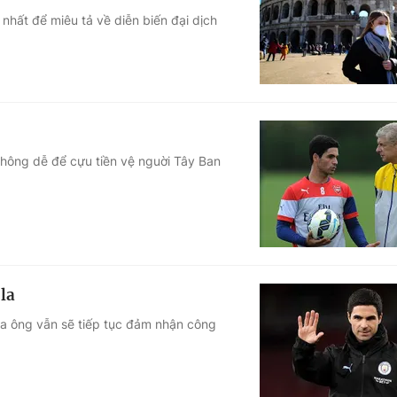
nhất để miêu tả về diễn biến đại dịch
Góc ảnh
Giáo dục
Công nghệ
Tuyển sinh
Hitech Công ng
Học trực tuyến
Sản phẩm
hông dễ để cựu tiền vệ nguời Tây Ban
g
Thị trường
Tư vấn
la
ủa ông vẫn sẽ tiếp tục đảm nhận công