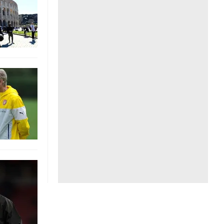
Liên hệ toà soạn
hệ tương lai