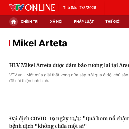
Thứ Sáu, 7/8/2026
CHÍNH TRỊ
XÃ HỘI
PHÁP LUẬT
THẾ GIỚI
Chính trị
Xã hội
Mikel Arteta
Thế giới
Kinh tế
HLV Mikel Arteta được đảm bảo tương lai tại Ars
Tin tức
Tài chính
VTV.vn - Một mùa giải thất vọng nữa sắp trôi qua ở đội chủ sâ
để cải thiện tình hình.
Thế giới đó đây
Thị trường
Câu chuyện quốc tế
Góc doanh nghiệp
Dữ liệu và đời sống
Đại dịch COVID-19 ngày 13/3: "Quả bom nổ chậm
bệnh dịch "không chừa một ai"