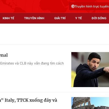
Truyền hình trực tuyến
KINH TẾ
TRUYỀN HÌNH
GIẢI TRÍ
Y TẾ
ĐỜI SỐNG
Pháp luật
Y tế
Truyền hình
Multimedia
enal
Phim VTV
Video
n Emirates và CLB này vẫn đang tìm cách
Hậu trường
Shorts video
Nhân vật
Podcast
Khán giả
EMagazine
Giải sao mai
Photo
" Italy, TTCK xuống đáy và
Infographic