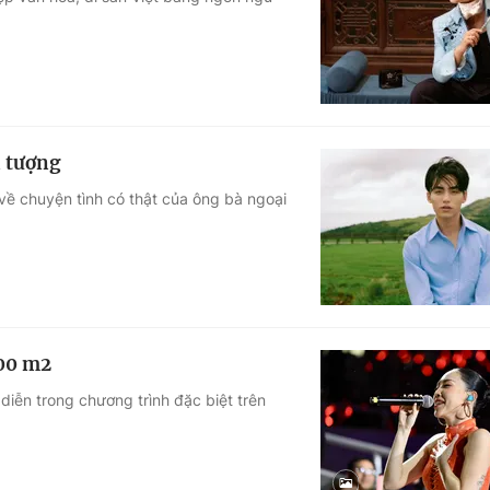
Góc ảnh
Giáo dục
Công nghệ
Tuyển sinh
Hitech Công ng
n tượng
Học trực tuyến
Sản phẩm
 chuyện tình có thật của ông bà ngoại
g
Thị trường
Tư vấn
000 m2
 diễn trong chương trình đặc biệt trên