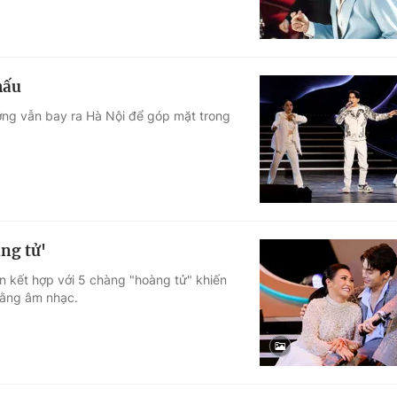
hấu
ờng vẫn bay ra Hà Nội để góp mặt trong
ng tử'
n kết hợp với 5 chàng "hoàng tử" khiến
bằng âm nhạc.