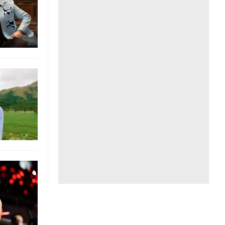
Liên hệ toà soạn
hệ tương lai