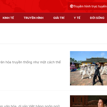
Truyền hình trực tuyến
KINH TẾ
TRUYỀN HÌNH
GIẢI TRÍ
Y TẾ
ĐỜI SỐNG
Pháp luật
Y tế
Truyền hình
Multimedia
Phim VTV
Video
 văn hóa truyền thống như một cách thể
Hậu trường
Shorts video
Nhân vật
Podcast
Khán giả
EMagazine
Giải sao mai
Photo
Infographic
ẹp văn hóa, di sản Việt bằng ngôn ngữ