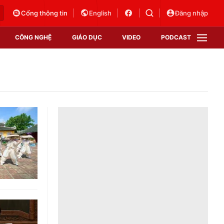
Cổng thông tin
English
Đăng nhập
CÔNG NGHỆ
GIÁO DỤC
VIDEO
PODCAST
VTV Money
VTV Thể thao
VTV Sức khoẻ
Bất động sản
Thị trường 24h
Tấm lòng Việt
Vươn mình bằng AI
VTV4
VTV8
VTV9
Lịch phát sóng
Giao lưu trực tuyến
Sự kiện