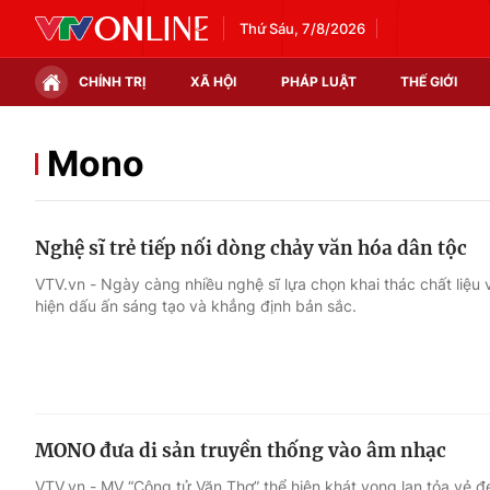
Thứ Sáu, 7/8/2026
CHÍNH TRỊ
XÃ HỘI
PHÁP LUẬT
THẾ GIỚI
Chính trị
Xã hội
Mono
Thế giới
Kinh tế
Nghệ sĩ trẻ tiếp nối dòng chảy văn hóa dân tộc
Tin tức
Tài chính
VTV.vn - Ngày càng nhiều nghệ sĩ lựa chọn khai thác chất liệu
hiện dấu ấn sáng tạo và khẳng định bản sắc.
Thế giới đó đây
Thị trường
Câu chuyện quốc tế
Góc doanh nghiệp
Dữ liệu và đời sống
MONO đưa di sản truyền thống vào âm nhạc
VTV.vn - MV “Công tử Văn Thơ” thể hiện khát vọng lan tỏa vẻ đ