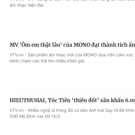
âm nhạc hiện đại.
Giải trí
Đời sống
Điện ảnh
Du lịch
MV 'Ôm em thật lâu' của MONO đạt thành tích ấ
Âm nhạc
Làm đẹp
VTV.vn - Sản phẩm âm nhạc mới của MONO dựa trên cảm xúc về
mình chạm vào trái tim nhiều khán giả.
Sao
Chất lượng cuộc sốn
HIEUTHUHAI, Tóc Tiên ‘thiêu đốt’ sân khấu 6.
VTV.vn - Nhiều nghệ sĩ trong đó có dàn Anh trai Say Hi đã trình
SVĐ Mỹ Đình vào tối 14/3.