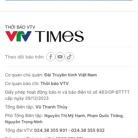
THỜI BÁO VTV
® Cấm sao chép dưới mọi hình thức nếu không có sự chấp
thuận bằng văn bản. Ghi rõ nguồn VTV.vn khi phát hành lại
thông tin từ website này.
Theo dõi báo trên
Cơ quan chủ quản:
Đài Truyền hình Việt Nam
Cơ quan báo chí:
Thời báo VTV
Giấy phép hoạt động báo in và báo điện tử số 483/GP-BTTTT
cấp ngày 29/12/2023
Tổng Biên tập:
Vũ Thanh Thủy
Phó Tổng Biên tập:
Nguyễn Thị Mỹ Hạnh, Phạm Quốc Thắng,
Nguyễn Trọng Ninh
Tổng đài VTV:
024.38 355 931 - 024.38 355 932