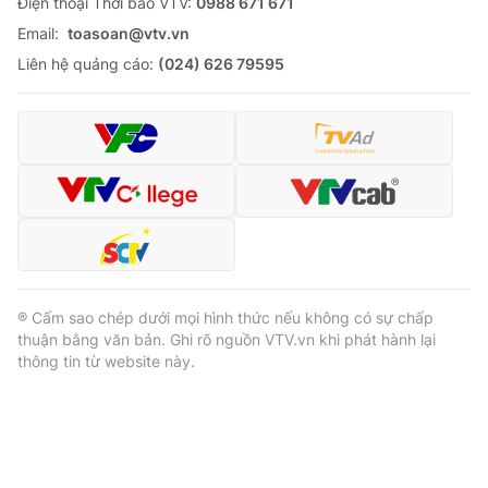
Ðiện thoại Thời báo VTV:
0988 671 671
Email:
toasoan@vtv.vn
Liên hệ quảng cáo:
(024) 626 79595
® Cấm sao chép dưới mọi hình thức nếu không có sự chấp
thuận bằng văn bản. Ghi rõ nguồn VTV.vn khi phát hành lại
thông tin từ website này.