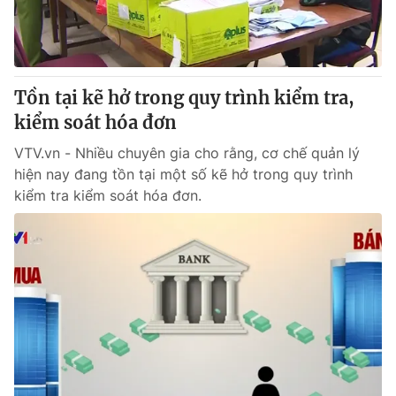
Thị trường 24h
Tấm lòng Việt
VTV4
Vươn mình bằng AI
Tồn tại kẽ hở trong quy trình kiểm tra,
VTV9
VTV8
kiểm soát hóa đơn
VTV.vn - Nhiều chuyên gia cho rằng, cơ chế quản lý
Liên hệ tòa soạn
English
hiện nay đang tồn tại một số kẽ hở trong quy trình
kiểm tra kiểm soát hóa đơn.
THỜI BÁO VTV
Theo dõi báo trên
Cơ quan chủ quản:
Đài Truyền hình Việt Nam