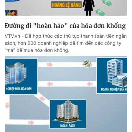
Cơ quan báo chí:
Thời báo VTV
Giấy phép hoạt động báo in và báo điện tử số 483/GP-BTTTT
cấp ngày 29/12/2023
Đường đi "hoàn hảo" của hóa đơn khống
Tổng Biên tập:
Vũ Thanh Thủy
VTV.vn - Để hợp thức các thủ tục thanh toán tiền ngân
Phó Tổng Biên tập:
Nguyễn Thị Mỹ Hạnh, Phạm Quốc Thắng,
sách, hơn 500 doanh nghiệp đã tìm đến các công ty
Nguyễn Trọng Ninh
"ma" để mua hóa đơn khống.
Tổng đài VTV:
024.38 355 931 - 024.38 355 932
Ðiện thoại Thời báo VTV:
024.66 897 897
Email:
toasoan@vtv.vn
Liên hệ quảng cáo:
024-7300.7108