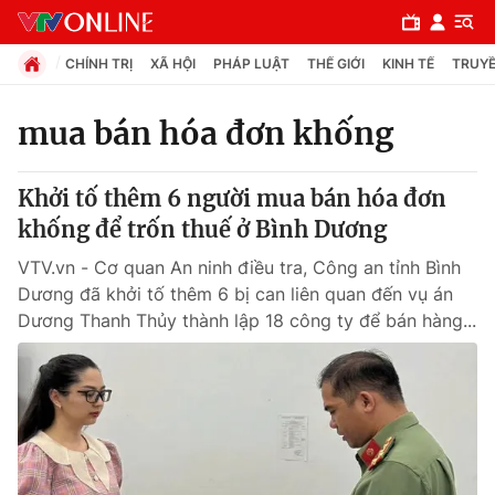
CHÍNH TRỊ
XÃ HỘI
PHÁP LUẬT
THẾ GIỚI
KINH TẾ
TRUYỀ
mua bán hóa đơn khống
Chuyên mục
Khởi tố thêm 6 người mua bán hóa đơn
Chính trị
khống để trốn thuế ở Bình Dương
VTV.vn - Cơ quan An ninh điều tra, Công an tỉnh Bình
Xã hội
Dương đã khởi tố thêm 6 bị can liên quan đến vụ án
Dương Thanh Thủy thành lập 18 công ty để bán hàng...
Pháp luật
Y tế
Thế giới