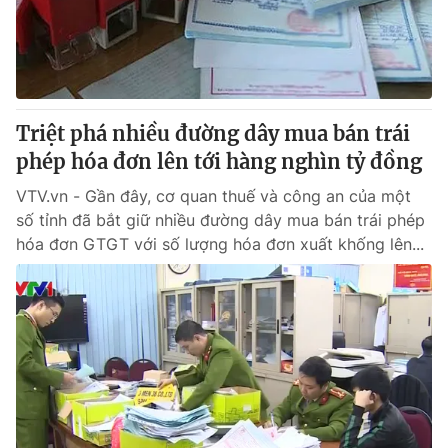
Giao lưu trực tuyến
Sản phẩm
Lịch phát sóng
Thị trường
Tư vấn
Triệt phá nhiều đường dây mua bán trái
Chuyên mục khác
phép hóa đơn lên tới hàng nghìn tỷ đồng
Emagazine
Podcast
VTV.vn - Gần đây, cơ quan thuế và công an của một
số tỉnh đã bắt giữ nhiều đường dây mua bán trái phép
Photo
Infographic
hóa đơn GTGT với số lượng hóa đơn xuất khống lên...
Video
Shorts video
VTV Money
VTV Thể thao
VTV Sức khoẻ
Bất động sản