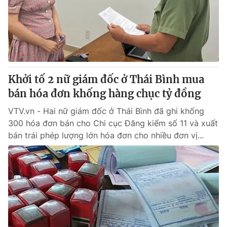
Tin tức
Kinh tế
Thế giới đó đây
Tài chính
Dữ liệu và đời sống
Câu chuyện quốc tế
Thị trường
Khởi tố 2 nữ giám đốc ở Thái Bình mua
Truyền hình
Góc doanh nghiệp
bán hóa đơn khống hàng chục tỷ đồng
Phim VTV
Giải trí
VTV.vn - Hai nữ giám đốc ở Thái Bình đã ghi khống
Hậu trường
300 hóa đơn bán cho Chi cục Đăng kiểm số 11 và xuất
Điện ảnh
bán trái phép lượng lớn hóa đơn cho nhiều đơn vị...
Đời sống
Nhân vật
Âm nhạc
Du lịch
Khán giả
Giáo dục
Sao
Làm đẹp
Giải sao mai
Tuyển sinh
Công nghệ
Chất lượng cuộc sống
Học trực tuyến
Hitech Công nghệ tương lai