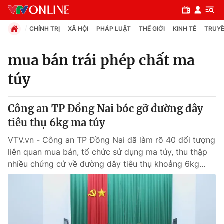
CHÍNH TRỊ
XÃ HỘI
PHÁP LUẬT
THẾ GIỚI
KINH TẾ
TRUYỀ
mua bán trái phép chất ma
túy
Chuyên mục
Chính trị
Công an TP Đồng Nai bóc gỡ đường dây
tiêu thụ 6kg ma túy
Xã hội
VTV.vn - Công an TP Đồng Nai đã làm rõ 40 đối tượng
liên quan mua bán, tổ chức sử dụng ma túy, thu thập
Pháp luật
nhiều chứng cứ về đường dây tiêu thụ khoảng 6kg...
Y tế
Thế giới