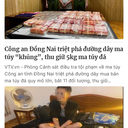
Giao lưu trực tuyến
Sản phẩm
Lịch phát sóng
Thị trường
Tư vấn
Chuyên mục khác
Emagazine
Podcast
Công an Đồng Nai triệt phá đường dây ma
túy “khủng”, thu giữ 5kg ma túy đá
Photo
Infographic
VTV.vn - Phòng Cảnh sát điều tra tội phạm về ma túy
Công an tỉnh Đồng Nai triệt phá đường dây mua bán
ma túy đá quy mô lớn, bắt 11 đối tượng, thu giữ...
Video
Shorts video
VTV Money
VTV Thể thao
VTV Sức khoẻ
Bất động sản