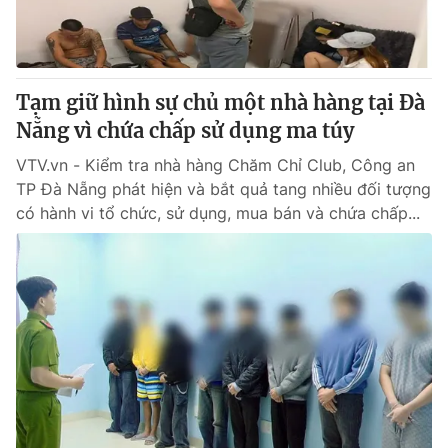
® Cấm sao chép dưới mọi hình thức nếu không có sự chấp
thuận bằng văn bản. Ghi rõ nguồn VTV.vn khi phát hành lại
thông tin từ website này.
Tạm giữ hình sự chủ một nhà hàng tại Đà
Nẵng vì chứa chấp sử dụng ma túy
VTV.vn - Kiểm tra nhà hàng Chăm Chỉ Club, Công an
TP Đà Nẵng phát hiện và bắt quả tang nhiều đối tượng
có hành vi tổ chức, sử dụng, mua bán và chứa chấp...