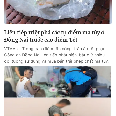
Giấy phép hoạt động báo in và báo điện tử số 483/GP-BTTTT
cấp ngày 29/12/2023
Tổng Biên tập:
Vũ Thanh Thủy
Phó Tổng Biên tập:
Nguyễn Thị Mỹ Hạnh, Phạm Quốc Thắng,
Nguyễn Trọng Ninh
Liên tiếp triệt phá các tụ điểm ma túy ở
Tổng đài VTV:
024.38 355 931 - 024.38 355 932
Đồng Nai trước cao điểm Tết
Ðiện thoại Thời báo VTV:
024.66 897 897
VTV.vn - Trong cao điểm tấn công, trấn áp tội phạm,
Email:
toasoan@vtv.vn
Công an Đồng Nai liên tiếp phát hiện, bắt giữ nhiều
Liên hệ quảng cáo:
024-7300.7108
đối tượng sử dụng và mua bán trái phép chất ma túy.