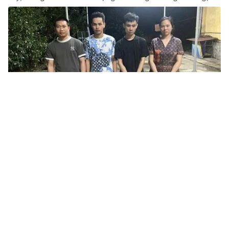
Tin mới
Video
Live
Emagazine
Trang chủ
Bắt cặp vợ chồng giúp Bùi Đình Khánh bỏ
trốn sau khi gây án
VTV.vn - Đôi vợ chồng Nguyễn Văn Linh và Ngô Thị
Hoan có liên quan đến đường dây ma túy ở Quảng
Ninh, giúp Bùi Đình Khánh bỏ trốn sau khi gây án.