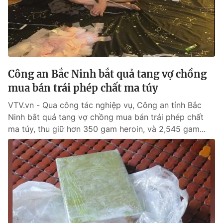
Thị trường 24h
Tấm lòng Việt
VTV4
Vươn mình bằng AI
VTV9
VTV8
Công an Bắc Ninh bắt quả tang vợ chồng
mua bán trái phép chất ma túy
Liên hệ tòa soạn
English
VTV.vn - Qua công tác nghiệp vụ, Công an tỉnh Bắc
Ninh bắt quả tang vợ chồng mua bán trái phép chất
ma túy, thu giữ hơn 350 gam heroin, và 2,545 gam...
THỜI BÁO VTV
Theo dõi báo trên
Cơ quan chủ quản:
Đài Truyền hình Việt Nam
Cơ quan báo chí:
Thời báo VTV