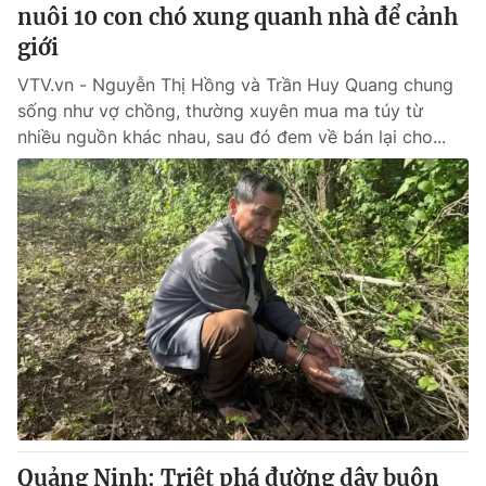
nuôi 10 con chó xung quanh nhà để cảnh
giới
VTV.vn - Nguyễn Thị Hồng và Trần Huy Quang chung
sống như vợ chồng, thường xuyên mua ma túy từ
nhiều nguồn khác nhau, sau đó đem về bán lại cho...
Quảng Ninh: Triệt phá đường dây buôn