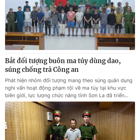
Tin tức
Kinh tế
Thế giới đó đây
Tài chính
Dữ liệu và đời sống
Câu chuyện quốc tế
Thị trường
Truyền hình
Góc doanh nghiệp
Bắt đối tượng buôn ma túy dùng dao,
Phim VTV
Giải trí
súng chống trả Công an
Hậu trường
Điện ảnh
Phát hiện nhóm đối tượng mang theo súng quân dụng
Đời sống
Nhân vật
nghi vấn hoạt động phạm tội về ma túy tại khu vực
Âm nhạc
biên giới, lực lượng chức năng tỉnh Sơn La đã triển...
Du lịch
Khán giả
Giáo dục
Sao
Làm đẹp
Giải sao mai
Tuyển sinh
Công nghệ
Chất lượng cuộc sống
Học trực tuyến
Hitech Công nghệ tương lai