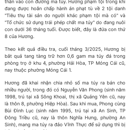
thân vào con đường ma túy. Hương phạm tội trong khi
đang được hoãn chấp hành án phạt tù về 2 tội danh
Photo
Infographic
"Tiêu thụ tài sản do người khác phạm tội mà có" và
"Tổ chức sử dụng trái phép chất ma túy" do đang nuôi
Video
Shorts video
con dưới 36 tháng tuổi. Được biết, đây là đứa con thứ
8 của Hương.
VTV Money
VTV Thể thao
Theo kết quả điều tra, cuối tháng 3/2025, Hương bị
bắt quả tang tàng trữ hơn 0,6 gam ma túy đá trong
VTV Sức khoẻ
Bất động sản
phòng trọ ở khu 4, phường Hải Hòa, TP Móng Cái cũ,
nay thuộc phường Móng Cái 1.
Thị trường 24h
Tấm lòng Việt
Hương đã khai nhận chia nhỏ số ma túy ra bán cho
nhiều người, trong đó có Nguyễn Văn Phong (sinh năm
VTV4
Vươn mình bằng AI
1998, trú tại xã Sông Khoai, thị xã Quảng Yên cũ, nay
là thôn 8, phường Hiệp Hòa). Sau khi mua, Phong cùng
VTV9
VTV8
Bùi Đình Lục (sinh năm 1995, trú tại xã An Sinh, TP
Đông Triều cũ, nay là thôn Nghĩa Hưng, phường An
Sinh), mang ma túy ra đảo Vĩnh Thực để sử dụng thì bị
Liên hệ tòa soạn
English