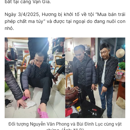
bắt tại cảng Vạn Gia.
Ngày 3/4/2025, Hương bị khởi tố về tội “Mua bán trái
phép chất ma túy” và được tại ngoại do đang nuôi con
nhỏ.
THỜI BÁO VTV
Theo dõi báo trên
Cơ quan chủ quản:
Đài Truyền hình Việt Nam
Cơ quan báo chí:
Thời báo VTV
Giấy phép hoạt động báo in và báo điện tử số 483/GP-BTTTT
cấp ngày 29/12/2023
Tổng Biên tập:
Vũ Thanh Thủy
Phó Tổng Biên tập:
Nguyễn Thị Mỹ Hạnh, Phạm Quốc Thắng,
Nguyễn Trọng Ninh
Đối tượng Nguyễn Văn Phong và Bùi Đình Lục cùng vật
Tổng đài VTV:
024.38 355 931 - 024.38 355 932