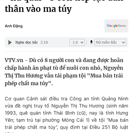
Chính trị
thân vào ma túy
Truyền hình
Văn hóa - Giải trí
Xã hội
Y tế
Anh Đặng
Đời sống
Pháp luật
Công nghệ
Nghe đọc bài
2:19
Giáo dục
Y tế
VTV.vn - Dù có 8 người con và đang được hoãn
chấp hành án phạt tù để nuôi con nhỏ, Nguyễn
Thế giới
Thị Thu Hương vẫn tái phạm tội "Mua bán trái
Tin tức
phép chất ma túy".
Kinh tế
Thế giới đó đây
Cơ quan Cảnh sát điều tra Công an tỉnh Quảng Ninh
Tài chính
Dữ liệu và đời sống
vừa đề nghị truy tố Nguyễn Thị Thu Hương (sinh năm
Câu chuyện quốc tế
Thị trường
1993, quê quán tỉnh Thái Bình (cũ), nay là tỉnh Hưng
Yên; tạm trú tại phường Móng Cái 1) về tội “Mua bán
Truyền hình
Góc doanh nghiệp
trái phép chất ma túy”, quy định tại Điều 251 Bộ luật