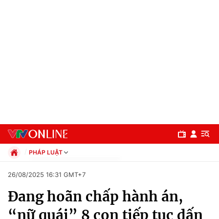
PHÁP LUẬT
Chính trị
26/08/2025 16:31 GMT+7
Xã hội
Đang hoãn chấp hành án,
Pháp luật
Chuyên mục
Kinh tế
“nữ quái” 8 con tiếp tục dấn
Thể thao