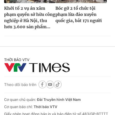
Khởi tố 2 vụ án xâm
Bóc gỡ 2 tổ chức tội
phạm quyền sở hữu công
phạm lừa đảo xuyên
nghiệp ở Hà Nội, thu
quốc gia, bắt 171 người
hơn 3.600 sản phẩm...
THỜI BÁO VTV
Theo dõi báo trên
Cơ quan chủ quản:
Đài Truyền hình Việt Nam
Cơ quan báo chí:
Thời báo VTV
Giấy phép hoạt động báo in và báo điện tử số 483/GP-BTTTT