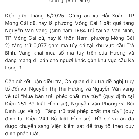
chứng. (Ảnh: NLĐ)
Ðiện thoại Thời báo VTV:
024.66 897 897
Email:
toasoan@vtv.vn
Đến giữa tháng 5/2025, Công an xã Hải Xuân, TP
Liên hệ quảng cáo:
024-7300.7108
Móng Cái cũ, nay là phường Móng Cái 1 bắt quả tang
Nguyễn Văn Vang (sinh năm 1984 trú tại xã Vạn Ninh,
TP Móng Cái cũ, nay là thôn Nam, phường Móng Cái
2) tàng trữ 0,077 gam ma túy đá tại khu vực cầu Trà
Bình. Vang khai mua số ma túy trên của Hương và
đang mang đi bán cho người khác gần khu vực cầu Ka
Long 3.
Căn cứ kết luận điều tra, Cơ quan điều tra đề nghị truy
tố đối với Nguyễn Thị Thu Hương và Nguyễn Văn Vang
về tội “Mua bán trái phép chất ma túy” (quy định tại
Điều 251 Bộ luật Hình sự), Nguyễn Văn Phong và Bùi
® Cấm sao chép dưới mọi hình thức nếu không có sự chấp
Đình Lục về tội “Tàng trữ trái phép chất ma túy” (quy
thuận bằng văn bản. Ghi rõ nguồn VTV.vn khi phát hành lại
định tại Điều 249 Bộ luật Hình sự). Hồ sơ vụ án đã
thông tin từ website này.
được chuyển sang Viện kiểm sát để truy tố theo quy
định pháp luật.