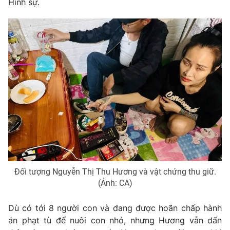
Hình sự.
Phim VTV
Giải trí
Hậu trường
Điện ảnh
Đời sống
Nhân vật
Âm nhạc
Du lịch
Khán giả
Giáo dục
Sao
Làm đẹp
Giải sao mai
Tuyển sinh
Công nghệ
Chất lượng cuộc sống
Học trực tuyến
Hitech Công nghệ tương lai
Giao lưu trực tuyến
Sản phẩm
Lịch phát sóng
Thị trường
Đối tượng Nguyễn Thị Thu Hương và vật chứng thu giữ.
(Ảnh: CA)
Tư vấn
Chuyên mục khác
Dù có tới 8 người con và đang được hoãn chấp hành
Emagazine
Podcast
án phạt tù để nuôi con nhỏ, nhưng Hương vẫn dấn