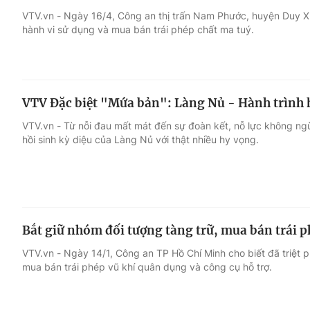
VTV.vn - Ngày 16/4, Công an thị trấn Nam Phước, huyện Duy Xu
hành vi sử dụng và mua bán trái phép chất ma tuý.
Giải trí
Đời sống
Điện ảnh
Du lịch
VTV Đặc biệt "Mứa bản": Làng Nủ - Hành trình h
Âm nhạc
Làm đẹp
VTV.vn - Từ nỗi đau mất mát đến sự đoàn kết, nỗ lực không n
hồi sinh kỳ diệu của Làng Nủ với thật nhiều hy vọng.
Sao
Chất lượng cuộc sốn
Bắt giữ nhóm đối tượng tàng trữ, mua bán trái 
VTV.vn - Ngày 14/1, Công an TP Hồ Chí Minh cho biết đã triệt 
mua bán trái phép vũ khí quân dụng và công cụ hỗ trợ.