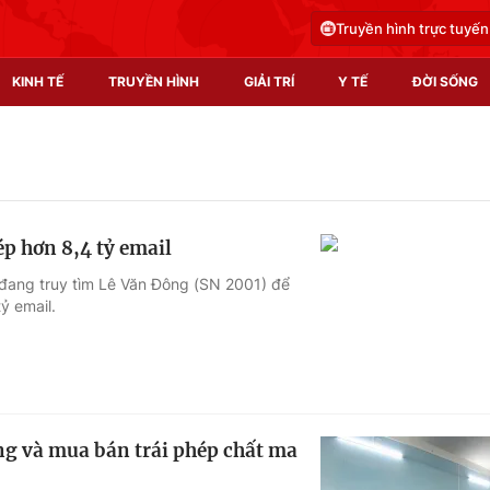
Truyền hình trực tuyến
KINH TẾ
TRUYỀN HÌNH
GIẢI TRÍ
Y TẾ
ĐỜI SỐNG
Pháp luật
Y tế
Truyền hình
Multimedia
ép hơn 8,4 tỷ email
Phim VTV
Video
 đang truy tìm Lê Văn Đông (SN 2001) để
ỷ email.
Hậu trường
Shorts video
Nhân vật
Podcast
Khán giả
EMagazine
Giải sao mai
Photo
g và mua bán trái phép chất ma
Infographic