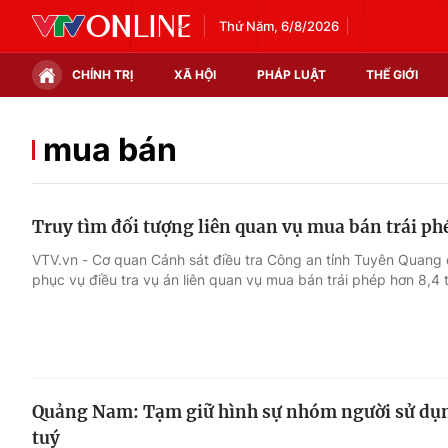
Thứ Năm, 6/8/2026
CHÍNH TRỊ
XÃ HỘI
PHÁP LUẬT
THẾ GIỚI
Chính trị
Xã hội
mua bán
Thế giới
Kinh tế
Truy tìm đối tượng liên quan vụ mua bán trái ph
Tin tức
Tài chính
VTV.vn - Cơ quan Cảnh sát điều tra Công an tỉnh Tuyên Quang
phục vụ điều tra vụ án liên quan vụ mua bán trái phép hơn 8,4 t
Thế giới đó đây
Thị trường
Câu chuyện quốc tế
Góc doanh nghiệp
Dữ liệu và đời sống
Quảng Nam: Tạm giữ hình sự nhóm người sử dụn
tuý