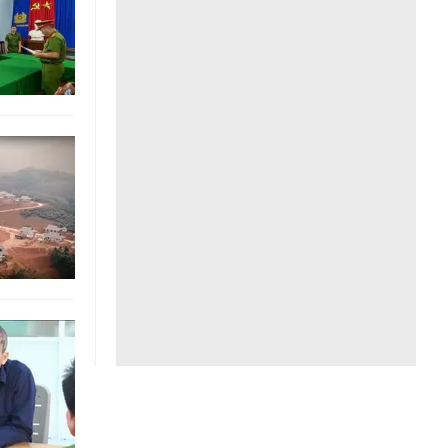
Liên hệ toà soạn
hệ tương lai