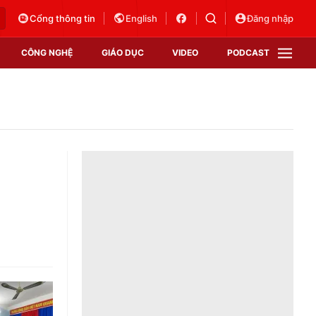
Cổng thông tin
English
Đăng nhập
CÔNG NGHỆ
GIÁO DỤC
VIDEO
PODCAST
VTV Money
VTV Thể thao
VTV Sức khoẻ
Bất động sản
Thị trường 24h
Tấm lòng Việt
Vươn mình bằng AI
VTV4
VTV8
VTV9
Lịch phát sóng
Giao lưu trực tuyến
Sự kiện