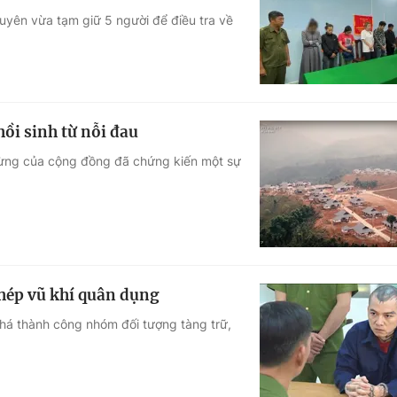
yên vừa tạm giữ 5 người để điều tra về
Góc ảnh
Giáo dục
Công nghệ
Tuyển sinh
Hitech Công ng
ồi sinh từ nỗi đau
Học trực tuyến
Sản phẩm
gừng của cộng đồng đã chứng kiến một sự
g
Thị trường
Tư vấn
phép vũ khí quân dụng
phá thành công nhóm đối tượng tàng trữ,