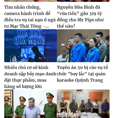
Tìm nhân chứng,
Nguyễn Hòa Bình đã
camera hành trình để
“rửa tiền" gần 319 tỷ
điều tra vụ tai nạn ở ngã
đồng cho Mr Pips như
tư Mạc Thái Tông -...
thế nào?
Nhiều chủ cơ sở kinh
Tuyên án 50 bị cáo vụ tổ
doanh sập bẫy mạo danh
chức "bay lắc" tại quán
đặt thực phẩm, mua
karaoke Quỳnh Trang
hàng số lượng lớn