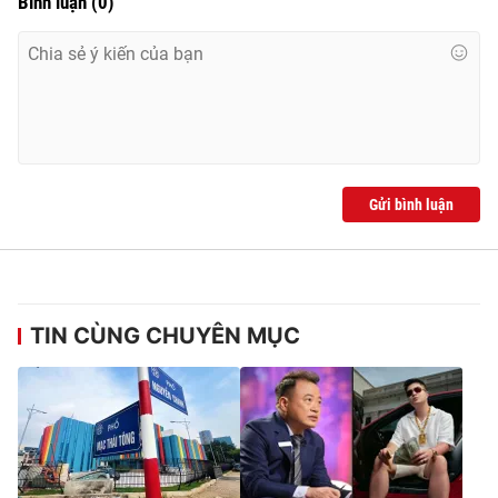
Bình luận
(
0
)
Ðiện thoại Thời báo VTV:
024.66 897 897
Email:
toasoan@vtv.vn
Liên hệ quảng cáo:
024-7300.7108
Gửi bình luận
TIN CÙNG CHUYÊN MỤC
® Cấm sao chép dưới mọi hình thức nếu không có sự chấp
thuận bằng văn bản. Ghi rõ nguồn VTV.vn khi phát hành lại
thông tin từ website này.