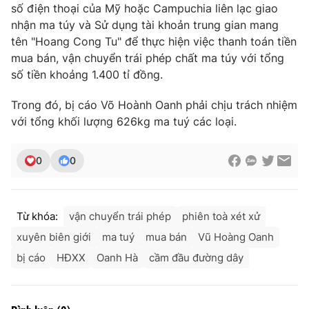
số điện thoại của Mỹ hoặc Campuchia liên lạc giao
nhận ma túy và Sử dụng tài khoản trung gian mang
tên "Hoang Cong Tu" để thực hiện việc thanh toán tiền
mua bán, vận chuyển trái phép chất ma túy với tổng
THỜI BÁO VTV
số tiền khoảng 1.400 tỉ đồng.
Trong đó, bị cáo Võ Hoành Oanh phải chịu trách nhiệm
với tổng khối lượng 626kg ma tuý các loại.
Theo dõi báo trên
0
0
Cơ quan chủ quản:
Đài Truyền hình Việt Nam
Cơ quan báo chí:
Thời báo VTV
Giấy phép hoạt động báo in và báo điện tử số 483/GP-BTTTT
Từ khóa:
vận chuyển trái phép
phiên toà xét xử
cấp ngày 29/12/2023
xuyên biên giới
ma tuý
mua bán
Vũ Hoàng Oanh
Tổng Biên tập:
Vũ Thanh Thủy
bị cáo
HĐXX
Oanh Hà
cầm đầu đường dây
Phó Tổng Biên tập:
Nguyễn Thị Mỹ Hạnh, Phạm Quốc Thắng,
Nguyễn Trọng Ninh
Tổng đài VTV:
024.38 355 931 - 024.38 355 932