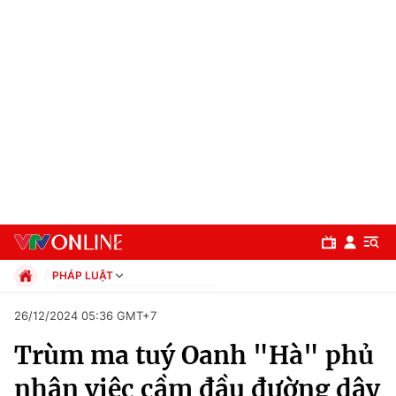
PHÁP LUẬT
Chính trị
26/12/2024 05:36 GMT+7
Xã hội
Trùm ma tuý Oanh "Hà" phủ
Pháp luật
Chuyên mục
Kinh tế
nhận việc cầm đầu đường dây
Thể thao