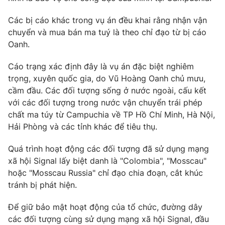
Photo
Infographic
Các bị cáo khác trong vụ án đều khai rằng nhận vận
chuyển và mua bán ma tuý là theo chỉ đạo từ bị cáo
Oanh.
Video
Shorts video
Cáo trạng xác định đây là vụ án đặc biệt nghiêm
VTV Money
VTV Thể thao
trọng, xuyên quốc gia, do Vũ Hoàng Oanh chủ mưu,
cầm đầu. Các đối tượng sống ở nước ngoài, cấu kết
với các đối tượng trong nước vận chuyển trái phép
VTV Sức khoẻ
Bất động sản
chất ma túy từ Campuchia về TP Hồ Chí Minh, Hà Nội,
Hải Phòng và các tỉnh khác để tiêu thụ.
Thị trường 24h
Tấm lòng Việt
Quá trình hoạt động các đối tượng đã sử dụng mạng
xã hội Signal lấy biệt danh là "Colombia", "Mosscau"
VTV4
Vươn mình bằng AI
hoặc "Mosscau Russia" chỉ đạo chia đoạn, cắt khúc
tránh bị phát hiện.
VTV9
VTV8
Để giữ bảo mật hoạt động của tổ chức, đường dây
các đối tượng cùng sử dụng mạng xã hội Signal, đầu
Liên hệ tòa soạn
English