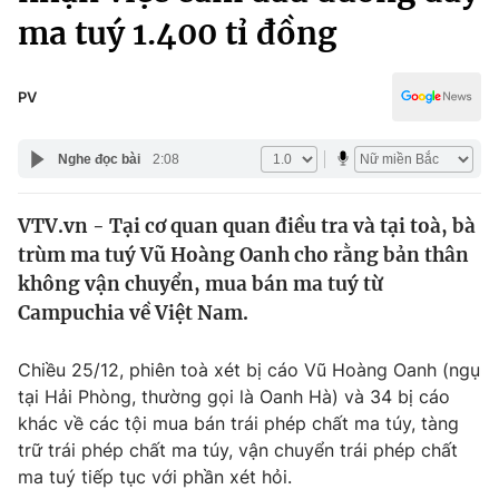
Chính trị
ma tuý 1.400 tỉ đồng
Truyền hình
Văn hóa - Giải trí
Xã hội
Y tế
PV
Đời sống
Pháp luật
Công nghệ
Nghe đọc bài
2:08
Giáo dục
Y tế
VTV.vn - Tại cơ quan quan điều tra và tại toà, bà
trùm ma tuý Vũ Hoàng Oanh cho rằng bản thân
Thế giới
không vận chuyển, mua bán ma tuý từ
Tin tức
Campuchia về Việt Nam.
Kinh tế
Thế giới đó đây
Chiều 25/12, phiên toà xét bị cáo Vũ Hoàng Oanh (ngụ
Tài chính
Dữ liệu và đời sống
tại Hải Phòng, thường gọi là Oanh Hà) và 34 bị cáo
Câu chuyện quốc tế
Thị trường
khác về các tội mua bán trái phép chất ma túy, tàng
trữ trái phép chất ma túy, vận chuyển trái phép chất
Truyền hình
Góc doanh nghiệp
ma tuý tiếp tục với phần xét hỏi.