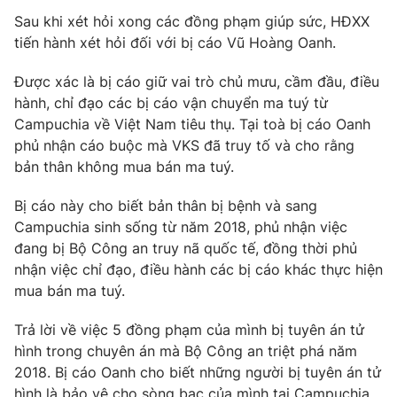
Phim VTV
Giải trí
Sau khi xét hỏi xong các đồng phạm giúp sức, HĐXX
Hậu trường
tiến hành xét hỏi đối với bị cáo Vũ Hoàng Oanh.
Điện ảnh
Đời sống
Nhân vật
Được xác là bị cáo giữ vai trò chủ mưu, cầm đầu, điều
Âm nhạc
hành, chỉ đạo các bị cáo vận chuyển ma tuý từ
Du lịch
Khán giả
Giáo dục
Campuchia về Việt Nam tiêu thụ. Tại toà bị cáo Oanh
Sao
Làm đẹp
phủ nhận cáo buộc mà VKS đã truy tố và cho rằng
Giải sao mai
Tuyển sinh
bản thân không mua bán ma tuý.
Công nghệ
Chất lượng cuộc sống
Học trực tuyến
Bị cáo này cho biết bản thân bị bệnh và sang
Hitech Công nghệ tương lai
Giao lưu trực tuyến
Campuchia sinh sống từ năm 2018, phủ nhận việc
Sản phẩm
đang bị Bộ Công an truy nã quốc tế, đồng thời phủ
nhận việc chỉ đạo, điều hành các bị cáo khác thực hiện
Lịch phát sóng
Thị trường
mua bán ma tuý.
Tư vấn
Trả lời về việc 5 đồng phạm của mình bị tuyên án tử
Chuyên mục khác
hình trong chuyên án mà Bộ Công an triệt phá năm
2018. Bị cáo Oanh cho biết những người bị tuyên án tử
Emagazine
Podcast
hình là bảo vệ cho sòng bạc của mình tại Campuchia.