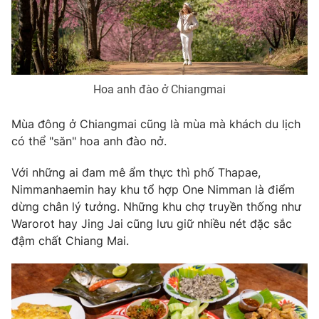
Ðiện thoại Thời báo VTV:
024.66 897 897
Email:
toasoan@vtv.vn
Liên hệ quảng cáo:
024-7300.7108
Hoa anh đào ở Chiangmai
Mùa đông ở Chiangmai cũng là mùa mà khách du lịch
có thể "săn" hoa anh đào nở.
Với những ai đam mê ẩm thực thì phố Thapae,
Nimmanhaemin hay khu tổ hợp One Nimman là điểm
dừng chân lý tưởng. Những khu chợ truyền thống như
Warorot hay Jing Jai cũng lưu giữ nhiều nét đặc sắc
đậm chất Chiang Mai.
® Cấm sao chép dưới mọi hình thức nếu không có sự chấp
thuận bằng văn bản. Ghi rõ nguồn VTV.vn khi phát hành lại
thông tin từ website này.