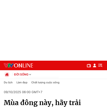
ĐỜI SỐNG
Chính trị
Du lịch
Làm đẹp
Chất lượng cuộc sống
Xã hội
09/10/2025 06:00 GMT+7
Pháp luật
Chuyên mục
Kinh tế
Mùa đông này, hãy trải
Thể thao