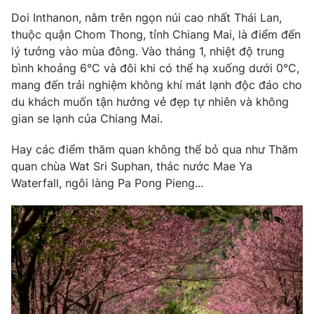
Doi Inthanon, nằm trên ngọn núi cao nhất Thái Lan,
thuộc quận Chom Thong, tỉnh Chiang Mai, là điểm đến
lý tưởng vào mùa đông. Vào tháng 1, nhiệt độ trung
THỜI BÁO VTV
bình khoảng 6°C và đôi khi có thể hạ xuống dưới 0°C,
mang đến trải nghiệm không khí mát lạnh độc đáo cho
du khách muốn tận hưởng vẻ đẹp tự nhiên và không
gian se lạnh của Chiang Mai.
Theo dõi báo trên
Hay các điểm thăm quan không thể bỏ qua như Thăm
quan chùa Wat Sri Suphan, thác nước Mae Ya
Cơ quan chủ quản:
Đài Truyền hình Việt Nam
Waterfall, ngôi làng Pa Pong Pieng...
Cơ quan báo chí:
Thời báo VTV
Giấy phép hoạt động báo in và báo điện tử số 483/GP-BTTTT
cấp ngày 29/12/2023
Tổng Biên tập:
Vũ Thanh Thủy
Phó Tổng Biên tập:
Nguyễn Thị Mỹ Hạnh, Phạm Quốc Thắng,
Nguyễn Trọng Ninh
Tổng đài VTV:
024.38 355 931 - 024.38 355 932