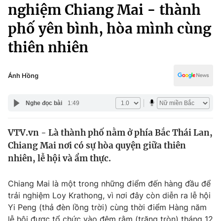
Chính trị
nghiệm Chiang Mai - thành
Truyền hình
phố yên bình, hòa mình cùng
Văn hóa - Giải trí
Xã hội
Y tế
thiên nhiên
Đời sống
Pháp luật
Công nghệ
Giáo dục
Ánh Hồng
Y tế
Nghe đọc bài
1:49
Thế giới
VTV.vn - Là thành phố nằm ở phía Bắc Thái Lan,
Tin tức
Chiang Mai nơi có sự hòa quyện giữa thiên
Kinh tế
Thế giới đó đây
nhiên, lễ hội và ẩm thực.
Tài chính
Dữ liệu và đời sống
Câu chuyện quốc tế
Chiang Mai là một trong những điểm đến hàng đầu để
Thị trường
trải nghiệm Loy Krathong, vì nơi đây còn diễn ra lễ hội
Truyền hình
Góc doanh nghiệp
Yi Peng (thả đèn lồng trời) cùng thời điểm Hàng năm
lễ hội được tổ chức vào đêm rằm (trăng tròn) tháng 12