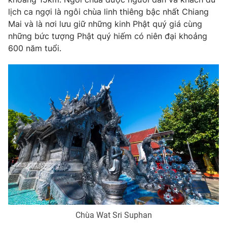
lịch ca ngợi là ngôi chùa linh thiêng bậc nhất Chiang
Photo
Infographic
Mai và là nơi lưu giữ những kinh Phật quý giá cùng
những bức tượng Phật quý hiếm có niên đại khoảng
Video
Shorts video
600 năm tuổi.
VTV Money
VTV Thể thao
VTV Sức khoẻ
Bất động sản
Thị trường 24h
Tấm lòng Việt
VTV4
Vươn mình bằng AI
VTV9
VTV8
Chùa Wat Sri Suphan
Liên hệ tòa soạn
English