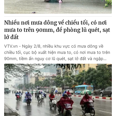
Giấy phép hoạt động báo in và báo điện tử số 483/GP-BTTTT
cấp ngày 29/12/2023
Tổng Biên tập:
Vũ Thanh Thủy
Nhiều nơi mưa dông về chiều tối, có nơi
Phó Tổng Biên tập:
Nguyễn Thị Mỹ Hạnh, Phạm Quốc Thắng,
mưa to trên 90mm, đề phòng lũ quét, sạt
Nguyễn Trọng Ninh
Tổng đài VTV:
lở đất
024.38 355 931 - 024.38 355 932
Ðiện thoại Thời báo VTV:
024.66 897 897
VTV.vn - Ngày 2/8, nhiều khu vực có mưa dông về
Email:
toasoan@vtv.vn
chiều tối, cục bộ xuất hiện mưa to, có nơi mưa to trên
Liên hệ quảng cáo:
024-7300.7108
90mm, tiềm ẩn nguy cơ lũ quét, sạt lở đất và ngập...