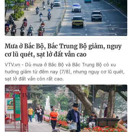
Tin tức
Kinh tế
Thế giới đó đây
Tài chính
Dữ liệu và đời sống
Câu chuyện quốc tế
Thị trường
Mưa ở Bắc Bộ, Bắc Trung Bộ giảm, nguy
Truyền hình
Góc doanh nghiệp
cơ lũ quét, sạt lở đất vẫn cao
Phim VTV
Giải trí
VTV.vn - Dù mưa ở Bắc Bộ và Bắc Trung Bộ có xu
Hậu trường
hướng giảm từ đêm nay (7/8), nhưng nguy cơ lũ quét,
Điện ảnh
sạt lở đất vẫn còn rất cao.
Đời sống
Nhân vật
Âm nhạc
Du lịch
Khán giả
Giáo dục
Sao
Làm đẹp
Giải sao mai
Tuyển sinh
Công nghệ
Chất lượng cuộc sống
Học trực tuyến
Hitech Công nghệ tương lai