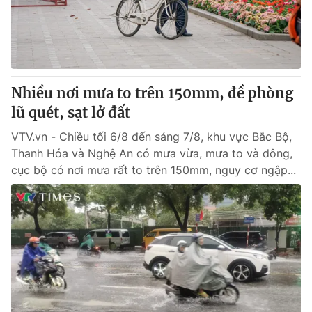
Giao lưu trực tuyến
Sản phẩm
Lịch phát sóng
Thị trường
Tư vấn
Nhiều nơi mưa to trên 150mm, đề phòng
Chuyên mục khác
lũ quét, sạt lở đất
Emagazine
Podcast
VTV.vn - Chiều tối 6/8 đến sáng 7/8, khu vực Bắc Bộ,
Thanh Hóa và Nghệ An có mưa vừa, mưa to và dông,
Photo
Infographic
cục bộ có nơi mưa rất to trên 150mm, nguy cơ ngập...
Video
Shorts video
VTV Money
VTV Thể thao
VTV Sức khoẻ
Bất động sản