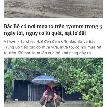
Thị trường 24h
Tấm lòng Việt
VTV4
Vươn mình bằng AI
Bắc Bộ có nơi mưa to trên 170mm trong 3
VTV9
VTV8
ngày tới, nguy cơ lũ quét, sạt lở đất
VTV.vn - Từ chiều 4/8 đến đêm 6/8, Bắc Bộ và Bắc
Liên hệ tòa soạn
English
Trung Bộ tiếp tục có mưa vừa, mưa to, có nơi mưa rất
to trên 170mm. Mưa lớn cục bộ khả năng gây ra...
THỜI BÁO VTV
Theo dõi báo trên
Cơ quan chủ quản:
Đài Truyền hình Việt Nam
Cơ quan báo chí:
Thời báo VTV