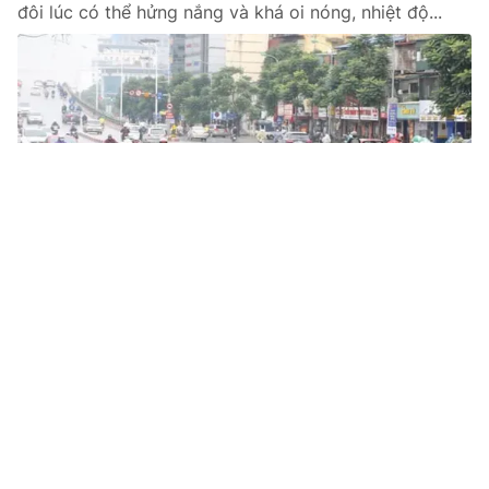
đôi lúc có thể hửng nắng và khá oi nóng, nhiệt độ...
Tin mới
Video
Live
Emagazine
Trang chủ
Bắc Bộ tiếp tục mưa lớn, có nơi trên
250mm, lũ trên các sông có thể lên cao
4m
VTV.vn - Từ chiều tối 30/6 đến đêm 1/7, khu vực Bắc
Bộ có mưa vừa, mưa to và dông với lượng mưa phổ