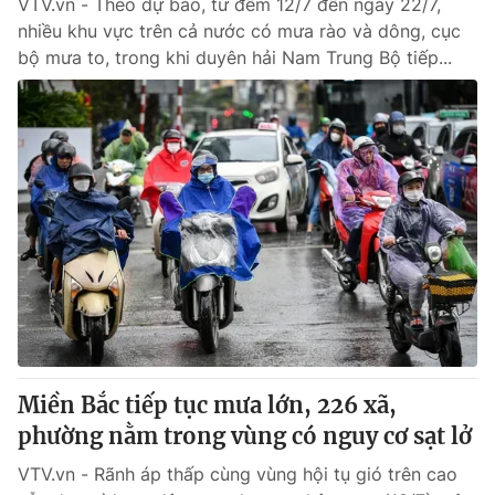
VTV.vn - Theo dự báo, từ đêm 12/7 đến ngày 22/7,
nhiều khu vực trên cả nước có mưa rào và dông, cục
bộ mưa to, trong khi duyên hải Nam Trung Bộ tiếp...
Miền Bắc tiếp tục mưa lớn, 226 xã,
phường nằm trong vùng có nguy cơ sạt lở
VTV.vn - Rãnh áp thấp cùng vùng hội tụ gió trên cao