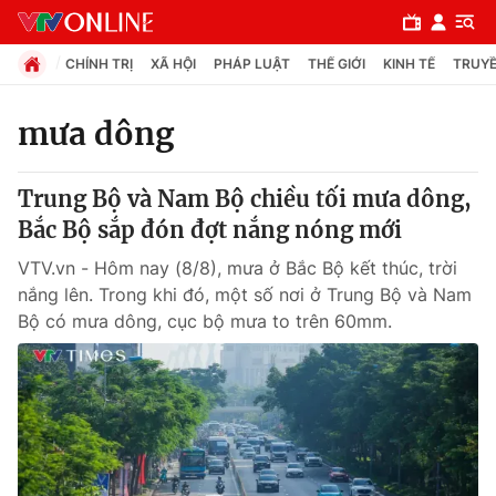
CHÍNH TRỊ
XÃ HỘI
PHÁP LUẬT
THẾ GIỚI
KINH TẾ
TRUYỀ
mưa dông
Chuyên mục
Trung Bộ và Nam Bộ chiều tối mưa dông,
Chính trị
Bắc Bộ sắp đón đợt nắng nóng mới
VTV.vn - Hôm nay (8/8), mưa ở Bắc Bộ kết thúc, trời
Xã hội
nắng lên. Trong khi đó, một số nơi ở Trung Bộ và Nam
Bộ có mưa dông, cục bộ mưa to trên 60mm.
Pháp luật
Y tế
Thế giới