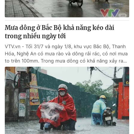
® Cấm sao chép dưới mọi hình thức nếu không có sự chấp
thuận bằng văn bản. Ghi rõ nguồn VTV.vn khi phát hành lại
Mưa dông ở Bắc Bộ khả năng kéo dài
thông tin từ website này.
trong nhiều ngày tới
VTV.vn - Tối 31/7 và ngày 1/8, khu vực Bắc Bộ, Thanh
Hóa, Nghệ An có mưa rào và dông rải rác, có nơi mưa
to trên 100mm. Trong mưa dông có khả năng xảy ra...