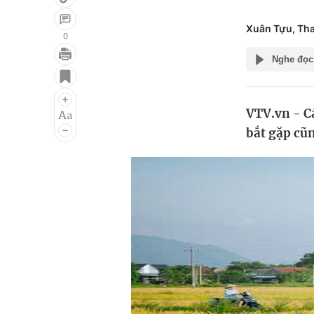
Xuân Tựu, Th
0
Nghe đọc
Giải trí
Đời sống
Điện ảnh
Du lịch
VTV.vn - Cá
Âm nhạc
Làm đẹp
bắt gặp cũ
Sao
Chất lượng cuộc sốn