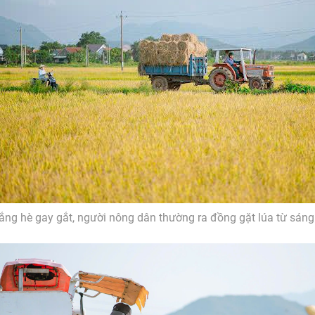
ắng hè gay gắt, người nông dân thường ra đồng gặt lúa từ sán