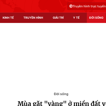
Truyền hình trực tuyến
KINH TẾ
TRUYỀN HÌNH
GIẢI TRÍ
Y TẾ
ĐỜI SỐNG
Pháp luật
Y tế
Truyền hình
Multimedia
Phim VTV
Video
Hậu trường
Shorts video
Nhân vật
Podcast
Khán giả
EMagazine
Giải sao mai
Photo
Đời sống
Mùa gặt "vàng" ở miền đất 
Infographic