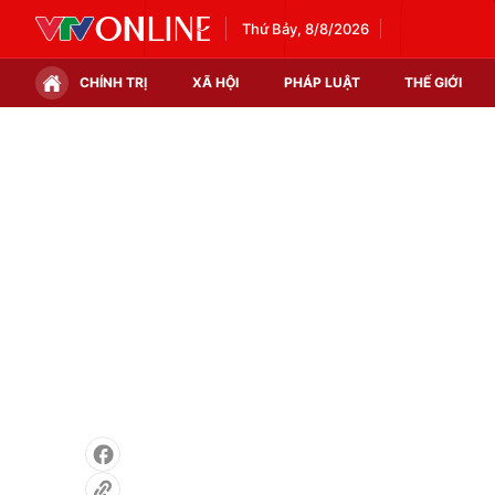
Thứ Bảy, 8/8/2026
CHÍNH TRỊ
XÃ HỘI
PHÁP LUẬT
THẾ GIỚI
Chính trị
Xã hội
Thế giới
Kinh tế
Tin tức
Tài chính
Thế giới đó đây
Thị trường
Câu chuyện quốc tế
Góc doanh nghiệp
Dữ liệu và đời sống