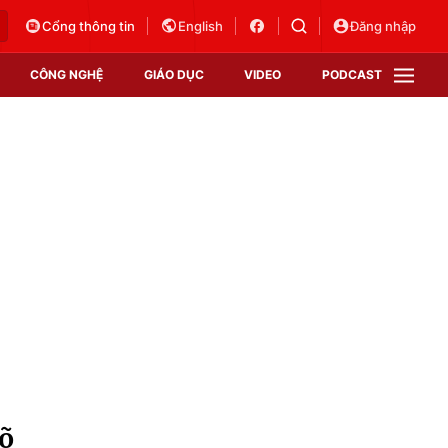
Cổng thông tin
English
Đăng nhập
CÔNG NGHỆ
GIÁO DỤC
VIDEO
PODCAST
VTV Money
VTV Thể thao
VTV Sức khoẻ
Bất động sản
Thị trường 24h
Tấm lòng Việt
Vươn mình bằng AI
VTV4
VTV8
VTV9
Lịch phát sóng
Giao lưu trực tuyến
võ
Sự kiện