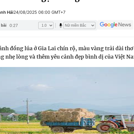
Góc ảnh
anh Hải
24/08/2025 06:00 GMT+7
0:27
 bài
Giáo dục
Công nghệ
Tuyển sinh
Hitech Công ng
nh đồng lúa ở Gia Lai chín rộ, màu vàng trải dài thơ
Học trực tuyến
Sản phẩm
ng nhẹ lòng và thêm yêu cảnh đẹp bình dị của Việt N
g
Thị trường
Tư vấn