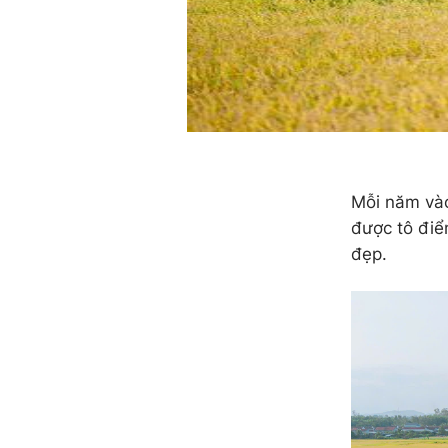
Mỗi năm vào 
được tô điể
đẹp.