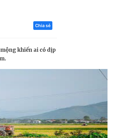
Liên hệ toà soạn
Chia sẻ
hệ tương lai
 mộng khiến ai có dịp
am.