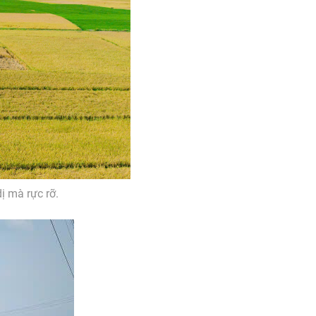
ị mà rực rỡ.