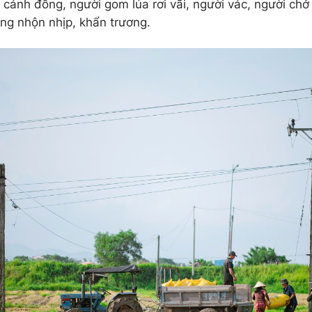
cánh đồng, người gom lúa rơi vãi, người vác, người chở 
ộng nhộn nhịp, khẩn trương.