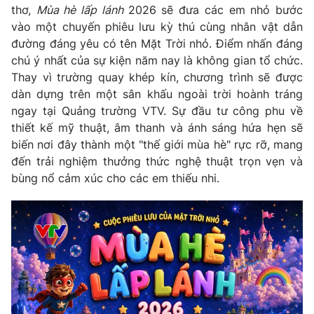
Phim VTV
thơ,
Mùa hè lấp lánh
2026 sẽ đưa các em nhỏ bước
Giải trí
vào một chuyến phiêu lưu kỳ thú cùng nhân vật dẫn
Hậu trường
đường đáng yêu có tên Mặt Trời nhỏ. Điểm nhấn đáng
Điện ảnh
Đời sống
Nhân vật
chú ý nhất của sự kiện năm nay là không gian tổ chức.
Âm nhạc
Thay vì trường quay khép kín, chương trình sẽ được
Du lịch
Khán giả
dàn dựng trên một sân khấu ngoài trời hoành tráng
Giáo dục
Sao
ngay tại Quảng trường VTV. Sự đầu tư công phu về
Làm đẹp
Giải sao mai
Tuyển sinh
thiết kế mỹ thuật, âm thanh và ánh sáng hứa hẹn sẽ
Công nghệ
Chất lượng cuộc sống
biến nơi đây thành một "thế giới mùa hè" rực rỡ, mang
Học trực tuyến
đến trải nghiệm thưởng thức nghệ thuật trọn vẹn và
Hitech Công nghệ tương lai
Giao lưu trực tuyến
bùng nổ cảm xúc cho các em thiếu nhi.
Sản phẩm
Lịch phát sóng
Thị trường
Tư vấn
Chuyên mục khác
Emagazine
Podcast