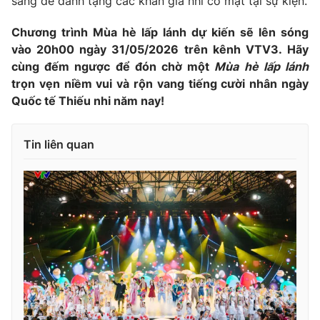
sàng để dành tặng các khán giả nhí có mặt tại sự kiện.
Ðiện thoại Thời báo VTV:
024.66 897 897
Email:
toasoan@vtv.vn
Chương trình Mùa hè lấp lánh dự kiến sẽ lên sóng
Liên hệ quảng cáo:
024-7300.7108
vào 20h00 ngày 31/05/2026 trên kênh
VTV3.
Hãy
cùng đếm ngược để đón chờ một
Mùa hè lấp lánh
trọn vẹn niềm vui và rộn vang tiếng cười nhân ngày
Quốc tế Thiếu nhi năm nay!
Tin liên quan
® Cấm sao chép dưới mọi hình thức nếu không có sự chấp
thuận bằng văn bản. Ghi rõ nguồn VTV.vn khi phát hành lại
thông tin từ website này.