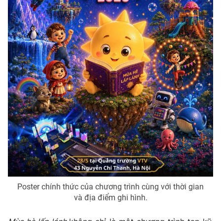
Photo
Infographic
Video
Shorts video
VTV Money
VTV Thể thao
VTV Sức khoẻ
Bất động sản
Thị trường 24h
Tấm lòng Việt
VTV4
Vươn mình bằng AI
Poster chính thức của chương trình cùng với thời gian
VTV9
VTV8
và địa điểm ghi hình.
Liên hệ tòa soạn
English