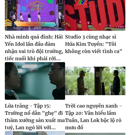
Nhà mình quá đỉnh: Hải
Studio 3 cùng nhạc sĩ
Yến Idol lần đầu đảm
Hứa Kim Tuyền: "Tôi
nhận vai trò đội trưởng,
không còn viết tình ca"
tiếc nuối khi phải rời...
Lửa trắng - Tập 15:
Trời cao nguyên xanh -
Trường nổ dẫn "ghẹ" đi
Tập 20: Vân hiểu lầm
thăm xưởng sản xuất ma
Tuấn, Lan Lok bộc lộ rõ
tuý, Lan ngỏ lời với...
mưu đồ