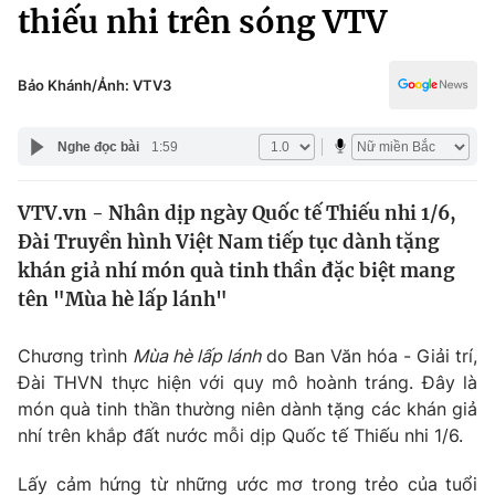
Chính trị
thiếu nhi trên sóng VTV
Truyền hình
Văn hóa - Giải trí
Xã hội
Y tế
Bảo Khánh/Ảnh: VTV3
Đời sống
Pháp luật
Công nghệ
Nghe đọc bài
1:59
Giáo dục
Y tế
VTV.vn - Nhân dịp ngày Quốc tế Thiếu nhi 1/6,
Đài Truyền hình Việt Nam tiếp tục dành tặng
Thế giới
khán giả nhí món quà tinh thần đặc biệt mang
tên "Mùa hè lấp lánh"
Tin tức
Kinh tế
Thế giới đó đây
Chương trình
Mùa hè lấp lánh
do Ban Văn hóa - Giải trí,
Tài chính
Đài THVN thực hiện với quy mô hoành tráng. Đây là
Dữ liệu và đời sống
Câu chuyện quốc tế
món quà tinh thần thường niên dành tặng các khán giả
Thị trường
nhí trên khắp đất nước mỗi dịp Quốc tế Thiếu nhi 1/6.
Truyền hình
Góc doanh nghiệp
Lấy cảm hứng từ những ước mơ trong trẻo của tuổi