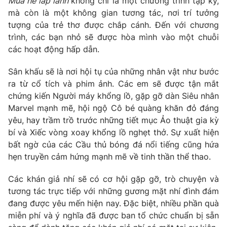
Mùa hè lấp lánh
không chỉ là một chương trình tạp kỹ,
mà còn là một không gian tương tác, nơi trí tưởng
tượng của trẻ thơ được chắp cánh. Đến với chương
trình, các bạn nhỏ sẽ được hòa mình vào một chuỗi
THỜI BÁO VTV
các hoạt động hấp dẫn.
Sân khấu sẽ là nơi hội tụ của những nhân vật như bước
ra từ cổ tích và phim ảnh. Các em sẽ được tận mắt
chứng kiến Người máy khổng lồ, gặp gỡ dàn Siêu nhân
Theo dõi báo trên
Marvel mạnh mẽ, hội ngộ Cô bé quàng khăn đỏ đáng
yêu, hay trầm trồ trước những tiết mục Ảo thuật gia kỳ
Cơ quan chủ quản:
Đài Truyền hình Việt Nam
bí và Xiếc vòng xoay khổng lồ nghẹt thở. Sự xuất hiện
Cơ quan báo chí:
Thời báo VTV
bất ngờ của các Cầu thủ bóng đá nổi tiếng cũng hứa
Giấy phép hoạt động báo in và báo điện tử số 483/GP-BTTTT
hẹn truyền cảm hứng mạnh mẽ về tinh thần thể thao.
cấp ngày 29/12/2023
Các khán giả nhí sẽ có cơ hội gặp gỡ, trò chuyện và
Tổng Biên tập:
Vũ Thanh Thủy
tương tác trực tiếp với những gương mặt nhí đình đám
Phó Tổng Biên tập:
Nguyễn Thị Mỹ Hạnh, Phạm Quốc Thắng,
đang được yêu mến hiện nay. Đặc biệt, nhiều phần quà
Nguyễn Trọng Ninh
miễn phí và ý nghĩa đã được ban tổ chức chuẩn bị sẵn
Tổng đài VTV:
024.38 355 931 - 024.38 355 932