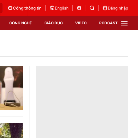
Cổng thông tin
English
Đăng nhập
CÔNG NGHỆ
GIÁO DỤC
VIDEO
PODCAST
VTV Money
VTV Thể thao
VTV Sức khoẻ
Bất động sản
Thị trường 24h
Tấm lòng Việt
Vươn mình bằng AI
VTV4
VTV8
VTV9
Lịch phát sóng
Giao lưu trực tuyến
Sự kiện