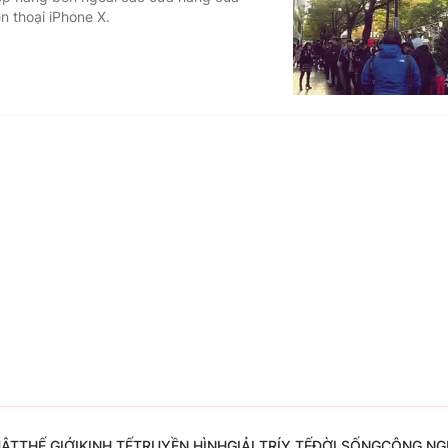
n thoại iPhone X.
Góc ảnh
Giáo dục
Công nghệ
Tuyển sinh
Hitech Công ng
Học trực tuyến
Sản phẩm
g
Thị trường
Tư vấn
UẬT
THẾ GIỚI
KINH TẾ
TRUYỀN HÌNH
GIẢI TRÍ
Y TẾ
ĐỜI SỐNG
CÔNG NG