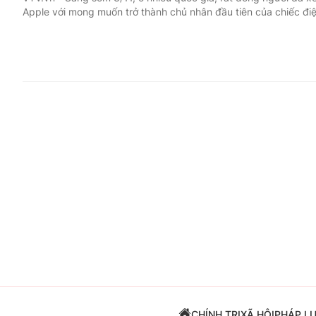
Apple với mong muốn trở thành chủ nhân đầu tiên của chiếc điệ
Giải trí
Đời sống
Điện ảnh
Du lịch
Âm nhạc
Làm đẹp
Sao
Chất lượng cuộc sốn
CHÍNH TRỊ
XÃ HỘI
PHÁP L