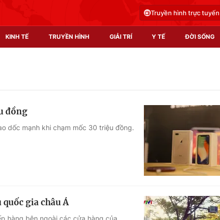
Truyền hình trực tuyến
KINH TẾ
TRUYỀN HÌNH
GIẢI TRÍ
Y TẾ
ĐỜI SỐNG
Pháp luật
Y tế
Truyền hình
Multimedia
ệu đồng
Phim VTV
Video
 lao dốc mạnh khi chạm mốc 30 triệu đồng.
Hậu trường
Shorts video
Nhân vật
Podcast
Khán giả
EMagazine
Giải sao mai
Photo
 quốc gia châu Á
Infographic
xếp hàng bên ngoài các cửa hàng của