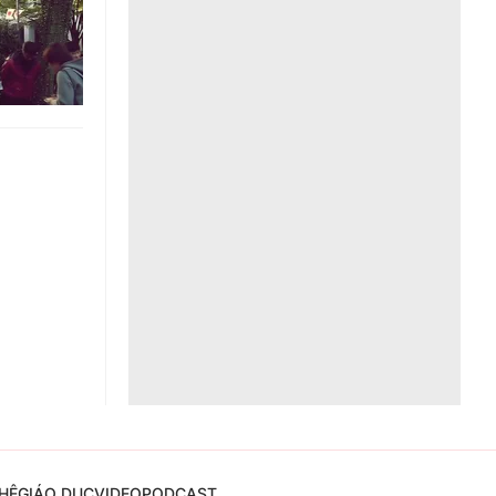
Liên hệ toà soạn
hệ tương lai
HỆ
GIÁO DỤC
VIDEO
PODCAST