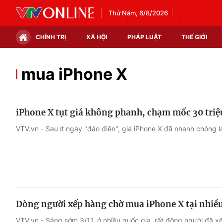
Thứ Năm, 6/8/2026
CHÍNH TRỊ
XÃ HỘI
PHÁP LUẬT
THẾ GIỚI
Chính trị
Xã hội
mua iPhone X
Thế giới
Kinh tế
iPhone X tụt giá không phanh, chạm mốc 30 tri
Tin tức
Tài chính
VTV.vn - Sau ít ngày "đảo điên", giá iPhone X đã nhanh chóng
Thế giới đó đây
Thị trường
Câu chuyện quốc tế
Góc doanh nghiệp
Dữ liệu và đời sống
Dòng người xếp hàng chờ mua iPhone X tại nhiều
VTV.vn - Sáng sớm 3/11, ở nhiều quốc gia, rất đông người đã 