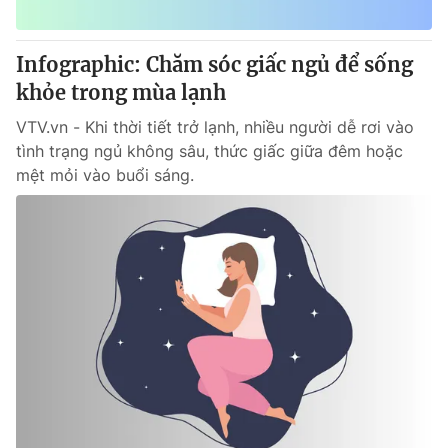
® Cấm sao chép dưới mọi hình thức nếu không có sự chấp
Infographic: Chăm sóc giấc ngủ để sống
thuận bằng văn bản. Ghi rõ nguồn VTV.vn khi phát hành lại
khỏe trong mùa lạnh
thông tin từ website này.
VTV.vn - Khi thời tiết trở lạnh, nhiều người dễ rơi vào
tình trạng ngủ không sâu, thức giấc giữa đêm hoặc
mệt mỏi vào buổi sáng.