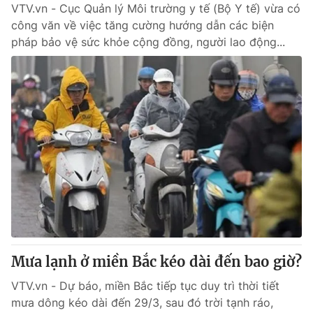
VTV.vn - Cục Quản lý Môi trường y tế (Bộ Y tế) vừa có
công văn về việc tăng cường hướng dẫn các biện
pháp bảo vệ sức khỏe cộng đồng, người lao động...
Mưa lạnh ở miền Bắc kéo dài đến bao giờ?
VTV.vn - Dự báo, miền Bắc tiếp tục duy trì thời tiết
mưa dông kéo dài đến 29/3, sau đó trời tạnh ráo,