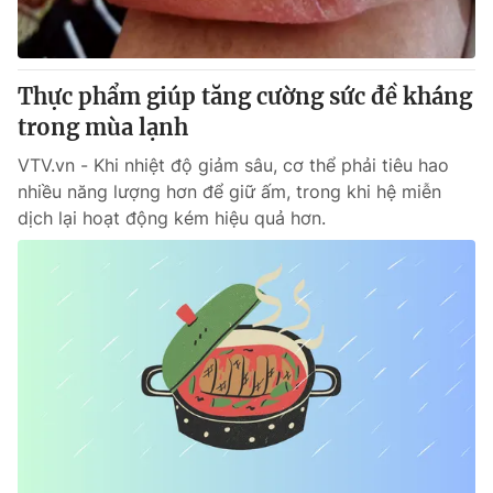
Giấy phép hoạt động báo in và báo điện tử số 483/GP-BTTTT
cấp ngày 29/12/2023
Tổng Biên tập:
Vũ Thanh Thủy
Thực phẩm giúp tăng cường sức đề kháng
Phó Tổng Biên tập:
Nguyễn Thị Mỹ Hạnh, Phạm Quốc Thắng,
trong mùa lạnh
Nguyễn Trọng Ninh
Tổng đài VTV:
024.38 355 931 - 024.38 355 932
VTV.vn - Khi nhiệt độ giảm sâu, cơ thể phải tiêu hao
Ðiện thoại Thời báo VTV:
024.66 897 897
nhiều năng lượng hơn để giữ ấm, trong khi hệ miễn
Email:
toasoan@vtv.vn
dịch lại hoạt động kém hiệu quả hơn.
Liên hệ quảng cáo:
024-7300.7108