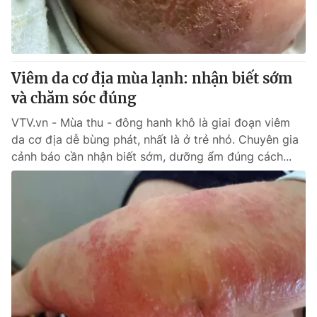
Thị trường 24h
Tấm lòng Việt
VTV4
Vươn mình bằng AI
Viêm da cơ địa mùa lạnh: nhận biết sớm
VTV9
VTV8
và chăm sóc đúng
VTV.vn - Mùa thu - đông hanh khô là giai đoạn viêm
Liên hệ tòa soạn
English
da cơ địa dễ bùng phát, nhất là ở trẻ nhỏ. Chuyên gia
cảnh báo cần nhận biết sớm, dưỡng ẩm đúng cách...
THỜI BÁO VTV
Theo dõi báo trên
Cơ quan chủ quản:
Đài Truyền hình Việt Nam
Cơ quan báo chí:
Thời báo VTV