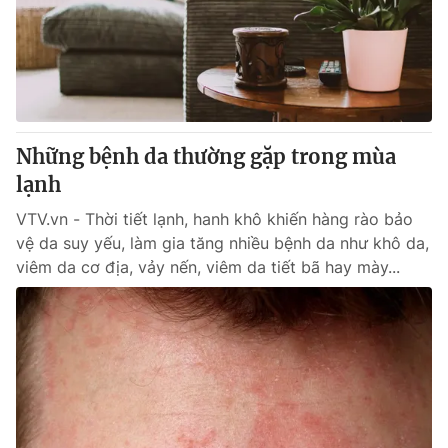
Tin tức
Kinh tế
Thế giới đó đây
Tài chính
Dữ liệu và đời sống
Câu chuyện quốc tế
Thị trường
Những bệnh da thường gặp trong mùa
Truyền hình
Góc doanh nghiệp
lạnh
Phim VTV
Giải trí
VTV.vn - Thời tiết lạnh, hanh khô khiến hàng rào bảo
Hậu trường
vệ da suy yếu, làm gia tăng nhiều bệnh da như khô da,
Điện ảnh
viêm da cơ địa, vảy nến, viêm da tiết bã hay mày...
Đời sống
Nhân vật
Âm nhạc
Du lịch
Khán giả
Giáo dục
Sao
Làm đẹp
Giải sao mai
Tuyển sinh
Công nghệ
Chất lượng cuộc sống
Học trực tuyến
Hitech Công nghệ tương lai