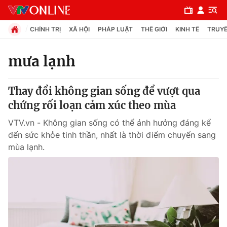
CHÍNH TRỊ
XÃ HỘI
PHÁP LUẬT
THẾ GIỚI
KINH TẾ
TRUYỀ
mưa lạnh
Chuyên mục
Thay đổi không gian sống để vượt qua
Chính trị
chứng rối loạn cảm xúc theo mùa
VTV.vn - Không gian sống có thể ảnh hưởng đáng kể
Xã hội
đến sức khỏe tinh thần, nhất là thời điểm chuyển sang
mùa lạnh.
Pháp luật
Y tế
Thế giới