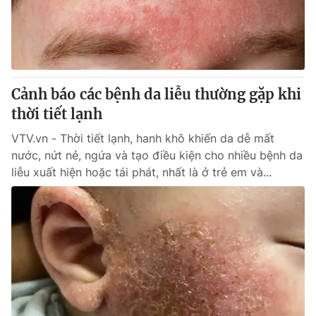
Giao lưu trực tuyến
Sản phẩm
Lịch phát sóng
Thị trường
Tư vấn
Cảnh báo các bệnh da liễu thường gặp khi
Chuyên mục khác
thời tiết lạnh
Emagazine
Podcast
VTV.vn - Thời tiết lạnh, hanh khô khiến da dễ mất
nước, nứt nẻ, ngứa và tạo điều kiện cho nhiều bệnh da
Photo
Infographic
liễu xuất hiện hoặc tái phát, nhất là ở trẻ em và...
Video
Shorts video
VTV Money
VTV Thể thao
VTV Sức khoẻ
Bất động sản