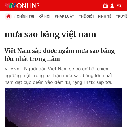
CHÍNH TRỊ
XÃ HỘI
PHÁP LUẬT
THẾ GIỚI
KINH TẾ
TRUYỀ
mưa sao băng việt nam
Chuyên mục
Việt Nam sắp được ngắm mưa sao băng
Chính trị
lớn nhất trong năm
VTV.vn - Người dân Việt Nam sẽ có cơ hội chiêm
Xã hội
ngưỡng một trong hai trận mưa sao băng lớn nhất
năm đạt cực điểm vào đêm 13, rạng 14/12 sắp tới.
Pháp luật
Y tế
Thế giới