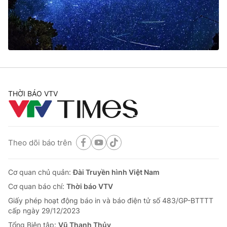
Giao lưu trực tuyến
Sản phẩm
Lịch phát sóng
Thị trường
Tư vấn
Chuyên mục khác
Emagazine
Podcast
THỜI BÁO VTV
Photo
Infographic
Theo dõi báo trên
Video
Shorts video
Cơ quan chủ quản:
Đài Truyền hình Việt Nam
VTV Money
VTV Thể thao
Cơ quan báo chí:
Thời báo VTV
Giấy phép hoạt động báo in và báo điện tử số 483/GP-BTTTT
VTV Sức khoẻ
Bất động sản
cấp ngày 29/12/2023
Tổng Biên tập:
Vũ Thanh Thủy