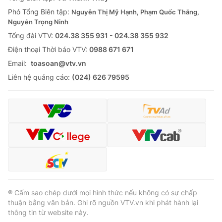
Thị trường 24h
Tấm lòng Việt
Phó Tổng Biên tập:
Nguyễn Thị Mỹ Hạnh, Phạm Quốc Thắng,
Nguyễn Trọng Ninh
VTV4
Vươn mình bằng AI
Tổng đài VTV:
024.38 355 931 - 024.38 355 932
Ðiện thoại Thời báo VTV:
0988 671 671
VTV9
VTV8
Email:
toasoan@vtv.vn
Liên hệ quảng cáo:
(024) 626 79595
Liên hệ tòa soạn
English
THỜI BÁO VTV
Theo dõi báo trên
® Cấm sao chép dưới mọi hình thức nếu không có sự chấp
thuận bằng văn bản. Ghi rõ nguồn VTV.vn khi phát hành lại
thông tin từ website này.
Cơ quan chủ quản:
Đài Truyền hình Việt Nam