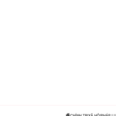
Giải trí
Đời sống
Điện ảnh
Du lịch
Âm nhạc
Làm đẹp
Sao
Chất lượng cuộc sốn
CHÍNH TRỊ
XÃ HỘI
PHÁP L