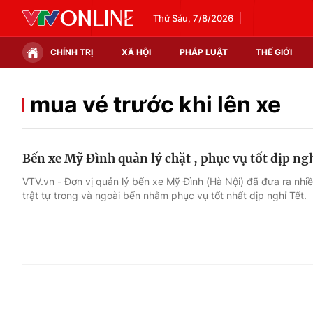
Thứ Sáu, 7/8/2026
CHÍNH TRỊ
XÃ HỘI
PHÁP LUẬT
THẾ GIỚI
Chính trị
Xã hội
mua vé trước khi lên xe
Thế giới
Kinh tế
Bến xe Mỹ Đình quản lý chặt , phục vụ tốt dịp ng
Tin tức
Tài chính
VTV.vn - Đơn vị quản lý bến xe Mỹ Đình (Hà Nội) đã đưa ra nhiều
trật tự trong và ngoài bến nhằm phục vụ tốt nhất dịp nghỉ Tết.
Thế giới đó đây
Thị trường
Câu chuyện quốc tế
Góc doanh nghiệp
Dữ liệu và đời sống