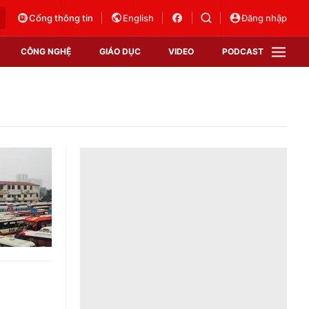
Cổng thông tin
English
Đăng nhập
CÔNG NGHỆ
GIÁO DỤC
VIDEO
PODCAST
VTV Money
VTV Thể thao
VTV Sức khoẻ
Bất động sản
Thị trường 24h
Tấm lòng Việt
Vươn mình bằng AI
VTV4
VTV8
VTV9
Lịch phát sóng
Giao lưu trực tuyến
Sự kiện