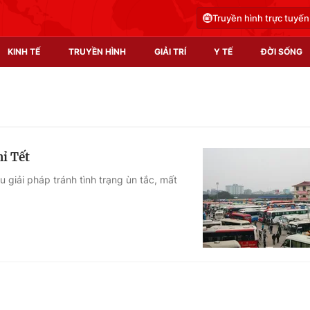
Truyền hình trực tuyến
KINH TẾ
TRUYỀN HÌNH
GIẢI TRÍ
Y TẾ
ĐỜI SỐNG
Pháp luật
Y tế
Truyền hình
Multimedia
hỉ Tết
Phim VTV
Video
 giải pháp tránh tình trạng ùn tắc, mất
Hậu trường
Shorts video
Nhân vật
Podcast
Khán giả
EMagazine
Giải sao mai
Photo
Infographic