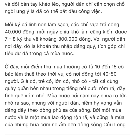
và đôi bàn tay khéo léo, người dân chỉ cần chọn chỗ
Photo
Infographic
ngồi ưng ý là đã có thể bắt đầu công việc.
Mỗi ký cá linh non làm sạch, các chủ vựa trả công
Video
Shorts video
40.000 đồng, mỗi ngày chịu khó làm cũng kiếm được
7 - 8 ký thu về khoảng 300.000 đồng. Với người dân
VTV Money
VTV Thể thao
nơi đây, đó là khoản thu nhập đáng quý, tích góp chi
tiêu dư dả trong cả mùa nước.
VTV Sức khoẻ
Bất động sản
Ở đây, mỗi điểm thu mua thường có từ 10 đến 15 cô
bác làm thuê theo thời vụ, có nơi đông tới 40-50
Thị trường 24h
Tấm lòng Việt
người. Già có, trẻ có, lớn có, nhỏ có - tất cả cùng
quây quần bên nhau trong tiếng nói cười rôm rả, đầy
tình quê xóm nhỏ. Mùa nước nổi năm nay chưa rõ lớn
VTV4
Vươn mình bằng AI
nhỏ ra sao, nhưng với người dân, niềm hy vọng vẫn
dâng đầy theo dòng phù sa của sông. Bởi mỗi mùa
VTV9
VTV8
nước về là một mùa lao động rộn rã, và cũng là mùa
của những bữa cơm no ấm bên dòng sông Cửu Long…
Liên hệ tòa soạn
English