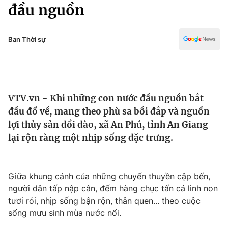
Chính trị
đầu nguồn
Truyền hình
Văn hóa - Giải trí
Xã hội
Y tế
Ban Thời sự
Đời sống
Pháp luật
Công nghệ
Giáo dục
Y tế
VTV.vn - Khi những con nước đầu nguồn bắt
đầu đổ về, mang theo phù sa bồi đắp và nguồn
Thế giới
lợi thủy sản dồi dào, xã An Phú, tỉnh An Giang
lại rộn ràng một nhịp sống đặc trưng.
Tin tức
Kinh tế
Thế giới đó đây
Tài chính
Giữa khung cảnh của những chuyến thuyền cập bến,
Dữ liệu và đời sống
Câu chuyện quốc tế
người dân tấp nập cân, đếm hàng chục tấn cá linh non
Thị trường
tươi rói, nhịp sống bận rộn, thân quen... theo cuộc
Truyền hình
Góc doanh nghiệp
sống mưu sinh mùa nước nổi.