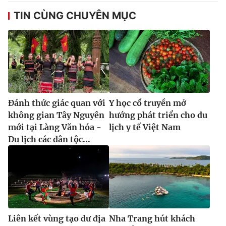
Ðiện thoại Thời báo VTV:
024.66 897 897
TIN CÙNG CHUYÊN MỤC
Email:
toasoan@vtv.vn
Liên hệ quảng cáo:
024-7300.7108
Đánh thức giác quan với
Y học cổ truyền mở
không gian Tây Nguyên
hướng phát triển cho du
mới tại Làng Văn hóa -
lịch y tế Việt Nam
Du lịch các dân tộc...
® Cấm sao chép dưới mọi hình thức nếu không có sự chấp
thuận bằng văn bản. Ghi rõ nguồn VTV.vn khi phát hành lại
thông tin từ website này.
Liên kết vùng tạo dư địa
Nha Trang hút khách