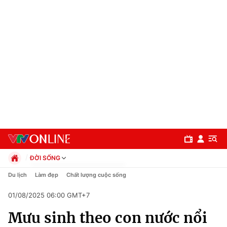
ĐỜI SỐNG
Chính trị
Du lịch
Làm đẹp
Chất lượng cuộc sống
Xã hội
01/08/2025 06:00 GMT+7
Pháp luật
Chuyên mục
Kinh tế
Mưu sinh theo con nước nổi
Thể thao