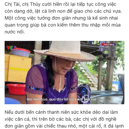
Phim VTV
Chị Tài, chị Thủy cười hiền rồi lại tiếp tục công việc
Giải trí
còn dang dở, lặt cá linh non để giao cho các chủ vựa.
Hậu trường
Một công việc tưởng đơn giản nhưng là kế sinh nhai
Điện ảnh
Đời sống
Nhân vật
quan trọng giúp bà con kiếm thêm thu nhập mỗi mùa
Âm nhạc
nước nổi.
Du lịch
Khán giả
Giáo dục
Sao
Làm đẹp
Giải sao mai
Tuyển sinh
Công nghệ
Chất lượng cuộc sống
Học trực tuyến
Hitech Công nghệ tương lai
Giao lưu trực tuyến
Sản phẩm
Lịch phát sóng
Thị trường
Tư vấn
Chuyên mục khác
Nếu dưới bến cánh thanh niên sức khỏe dẻo dai làm
việc cân cá, thì trên bờ các bà, các chị với đồ nghề
Emagazine
Podcast
đơn giản gồm vài chiếc thau nhỏ, một cái rổ, ít đá lạnh