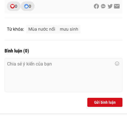
0
0
THỜI BÁO VTV
Từ khóa:
Mùa nước nổi
mưu sinh
Bình luận
(
0
)
Theo dõi báo trên
Cơ quan chủ quản:
Đài Truyền hình Việt Nam
Cơ quan báo chí:
Thời báo VTV
Giấy phép hoạt động báo in và báo điện tử số 483/GP-BTTTT
cấp ngày 29/12/2023
Tổng Biên tập:
Vũ Thanh Thủy
Gửi bình luận
Phó Tổng Biên tập:
Nguyễn Thị Mỹ Hạnh, Phạm Quốc Thắng,
Nguyễn Trọng Ninh
Tổng đài VTV:
024.38 355 931 - 024.38 355 932