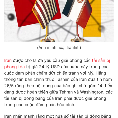
Phim VTV
Giải trí
Hậu trường
Điện ảnh
Đời sống
Nhân vật
Âm nhạc
Du lịch
Khán giả
Giáo dục
Sao
Làm đẹp
Giải sao mai
Tuyển sinh
(Ảnh minh hoạ: IranIntl)
Công nghệ
Chất lượng cuộc sống
Học trực tuyến
Iran
được cho là đã yêu cầu giải phóng các
tài sản bị
Hitech Công nghệ tương lai
phong tỏa
trị giá 24 tỷ USD của nước này trong các
Giao lưu trực tuyến
cuộc đàm phán chấm dứt chiến tranh với Mỹ. Hãng
Sản phẩm
thông tấn bán chính thức Tasnim của Iran đưa tin hôm
Lịch phát sóng
Thị trường
26/5 rằng theo nội dung của bản ghi nhớ gồm 14 điểm
đang được hoàn thiện giữa Tehran và Washington, các
Tư vấn
tài sản bị đóng băng của Iran phải được giải phóng
Chuyên mục khác
trong các cuộc đàm phán hòa bình.
Emagazine
Podcast
Iran nhấn mạnh rằng một nửa số tài sản bị đóng băng