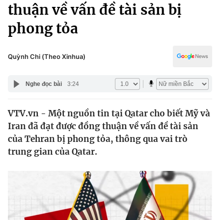
Chính trị
thuận về vấn đề tài sản bị
Truyền hình
phong tỏa
Văn hóa - Giải trí
Xã hội
Y tế
Đời sống
Quỳnh Chi (Theo Xinhua)
Pháp luật
Công nghệ
Giáo dục
Nghe đọc bài
3:24
Y tế
VTV.vn - Một nguồn tin tại Qatar cho biết Mỹ và
Thế giới
Iran đã đạt được đồng thuận về vấn đề tài sản
Tin tức
của Tehran bị phong tỏa, thông qua vai trò
Kinh tế
trung gian của Qatar.
Thế giới đó đây
Tài chính
Dữ liệu và đời sống
Câu chuyện quốc tế
Thị trường
Truyền hình
Góc doanh nghiệp