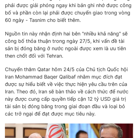
phải được giải phóng ngay khi bản ghi nhớ được công
Photo
Infographic
bố và phần còn lại phải được chuyển giao trong vòng
60 ngày - Tasnim cho biết thêm.
Video
Shorts video
Nguồn tin này nhận định hai bên "nhiều khả năng" sẽ
công bố thỏa thuận trong ngày 27/5, khi vấn đề tài
VTV Money
VTV Thể thao
sản bị đóng băng ở nước ngoài được xem là ưu tiên
then chốt đối với Tehran.
VTV Sức khoẻ
Bất động sản
Chuyến thăm Qatar hôm 24/5 của Chủ tịch Quốc hội
Iran Mohammad Baqer Qalibaf nhằm mục đích đạt
Thị trường 24h
Tấm lòng Việt
được sự hiểu biết về việc thực hiện yêu cầu trên của
Iran. Theo đó, Iran sẽ bàn thảo về cách thức để nước
này được cung cấp quyền tiếp cận 12 tỷ USD giá trị
VTV4
Vươn mình bằng AI
tài sản bị đóng băng trong giai đoạn đầu và loại bỏ
các trở ngại để đạt được mục tiêu này.
VTV9
VTV8
Liên hệ tòa soạn
English