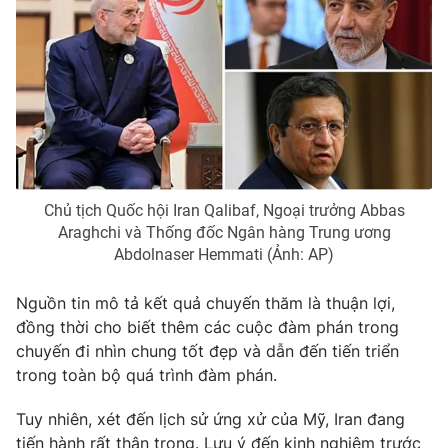
THỜI BÁO VTV
Theo dõi báo trên
Chủ tịch Quốc hội Iran Qalibaf, Ngoại trưởng Abbas
Cơ quan chủ quản:
Đài Truyền hình Việt Nam
Araghchi và Thống đốc Ngân hàng Trung ương
Cơ quan báo chí:
Thời báo VTV
Abdolnaser Hemmati (Ảnh: AP)
Giấy phép hoạt động báo in và báo điện tử số 483/GP-BTTTT
cấp ngày 29/12/2023
Nguồn tin mô tả kết quả chuyến thăm là thuận lợi,
Tổng Biên tập:
Vũ Thanh Thủy
đồng thời cho biết thêm các cuộc đàm phán trong
Phó Tổng Biên tập:
Nguyễn Thị Mỹ Hạnh, Phạm Quốc Thắng,
chuyến đi nhìn chung tốt đẹp và dẫn đến tiến triển
Nguyễn Trọng Ninh
trong toàn bộ quá trình đàm phán.
Tổng đài VTV:
024.38 355 931 - 024.38 355 932
Tuy nhiên, xét đến lịch sử ứng xử của Mỹ, Iran đang
Ðiện thoại Thời báo VTV:
024.66 897 897
tiến hành rất thận trọng. Lưu ý đến kinh nghiệm trước