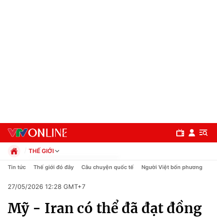
THẾ GIỚI
Chính trị
Tin tức
Thế giới đó đây
Câu chuyện quốc tế
Người Việt bốn phương
Xã hội
27/05/2026 12:28 GMT+7
Pháp luật
Chuyên mục
Kinh tế
Mỹ - Iran có thể đã đạt đồng
Thể thao