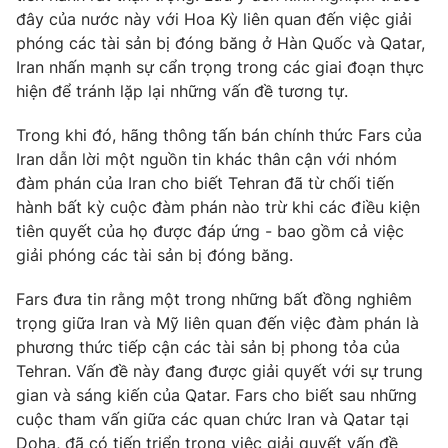
Email:
toasoan@vtv.vn
đây của nước này với Hoa Kỳ liên quan đến việc giải
Liên hệ quảng cáo:
024-7300.7108
phóng các tài sản bị đóng băng ở Hàn Quốc và Qatar,
Iran nhấn mạnh sự cẩn trọng trong các giai đoạn thực
hiện để tránh lặp lại những vấn đề tương tự.
Trong khi đó, hãng thông tấn bán chính thức Fars của
Iran dẫn lời một nguồn tin khác thân cận với nhóm
đàm phán của Iran cho biết Tehran đã từ chối tiến
hành bất kỳ cuộc đàm phán nào trừ khi các điều kiện
tiên quyết của họ được đáp ứng - bao gồm cả việc
giải phóng các tài sản bị đóng băng.
Fars đưa tin rằng một trong những bất đồng nghiêm
® Cấm sao chép dưới mọi hình thức nếu không có sự chấp
trọng giữa Iran và Mỹ liên quan đến việc đàm phán là
thuận bằng văn bản. Ghi rõ nguồn VTV.vn khi phát hành lại
phương thức tiếp cận các tài sản bị phong tỏa của
thông tin từ website này.
Tehran. Vấn đề này đang được giải quyết với sự trung
gian và sáng kiến của Qatar. Fars cho biết sau những
cuộc tham vấn giữa các quan chức Iran và Qatar tại
Doha, đã có tiến triển trong việc giải quyết vấn đề