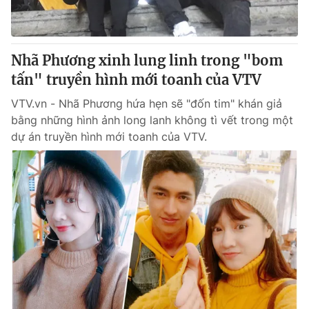
Giấy phép hoạt động báo in và báo điện tử số 483/GP-BTTTT
cấp ngày 29/12/2023
Tổng Biên tập:
Vũ Thanh Thủy
Nhã Phương xinh lung linh trong "bom
Phó Tổng Biên tập:
Nguyễn Thị Mỹ Hạnh, Phạm Quốc Thắng,
tấn" truyền hình mới toanh của VTV
Nguyễn Trọng Ninh
Tổng đài VTV:
024.38 355 931 - 024.38 355 932
VTV.vn - Nhã Phương hứa hẹn sẽ "đốn tim" khán giả
Ðiện thoại Thời báo VTV:
024.66 897 897
bằng những hình ảnh long lanh không tì vết trong một
Email:
toasoan@vtv.vn
dự án truyền hình mới toanh của VTV.
Liên hệ quảng cáo:
024-7300.7108