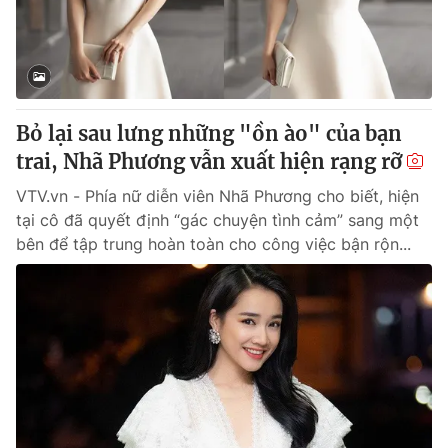
Giao lưu trực tuyến
Sản phẩm
Lịch phát sóng
Thị trường
Tư vấn
Bỏ lại sau lưng những "ồn ào" của bạn
Chuyên mục khác
trai, Nhã Phương vẫn xuất hiện rạng rỡ
Emagazine
Podcast
VTV.vn - Phía nữ diễn viên Nhã Phương cho biết, hiện
tại cô đã quyết định “gác chuyện tình cảm” sang một
Photo
Infographic
bên để tập trung hoàn toàn cho công việc bận rộn...
Video
Shorts video
VTV Money
VTV Thể thao
VTV Sức khoẻ
Bất động sản