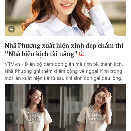
Tin tức
Kinh tế
Thế giới đó đây
Tài chính
Dữ liệu và đời sống
Câu chuyện quốc tế
Thị trường
Nhã Phương xuất hiện xinh đẹp chấm thi
Truyền hình
Góc doanh nghiệp
"Nhà biên kịch tài năng"
Phim VTV
Giải trí
VTV.vn - Diện bộ đầm đơn giản mà tinh tế, thanh lịch,
Hậu trường
Nhã Phương ghi thêm điểm cộng về ngoại hình trong
Điện ảnh
mỗi lần xuất hiện kể từ sau khi sinh con gái đầu lòng.
Đời sống
Nhân vật
Âm nhạc
Du lịch
Khán giả
Giáo dục
Sao
Làm đẹp
Giải sao mai
Tuyển sinh
Công nghệ
Chất lượng cuộc sống
Học trực tuyến
Hitech Công nghệ tương lai