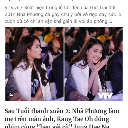
VTV.vn - Xuất hiện trong lễ tắt đèn của Giờ Trái đất
2017, Nhã Phương đã gây chú ý bởi vẻ đẹp đầy sức lôi
cuốn dù cô chỉ ăn vận khá giản dị với áo phông,...
Sau Tuổi thanh xuân 2: Nhã Phương làm
mẹ trên màn ảnh, Kang Tae Oh đóng
phim cùng "bạn gái cũ" Jung Hae Na