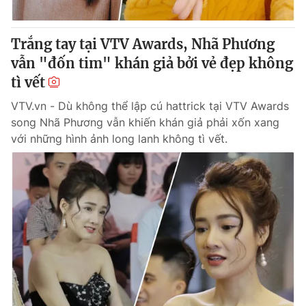
® Cấm sao chép dưới mọi hình thức nếu không có sự chấp
Trắng tay tại VTV Awards, Nhã Phương
thuận bằng văn bản. Ghi rõ nguồn VTV.vn khi phát hành lại
vẫn "đốn tim" khán giả bởi vẻ đẹp không
thông tin từ website này.
tì vết
VTV.vn - Dù không thể lập cú hattrick tại VTV Awards
song Nhã Phương vẫn khiến khán giả phải xốn xang
với những hình ảnh long lanh không tì vết.