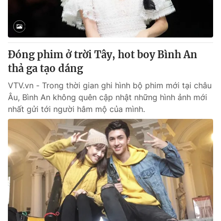
Thị trường 24h
Tấm lòng Việt
VTV4
Vươn mình bằng AI
Đóng phim ở trời Tây, hot boy Bình An
VTV9
VTV8
thả ga tạo dáng
VTV.vn - Trong thời gian ghi hình bộ phim mới tại châu
Liên hệ tòa soạn
English
Âu, Bình An không quên cập nhật những hình ảnh mới
nhất gửi tới người hâm mộ của mình.
THỜI BÁO VTV
Theo dõi báo trên
Cơ quan chủ quản:
Đài Truyền hình Việt Nam
Cơ quan báo chí:
Thời báo VTV