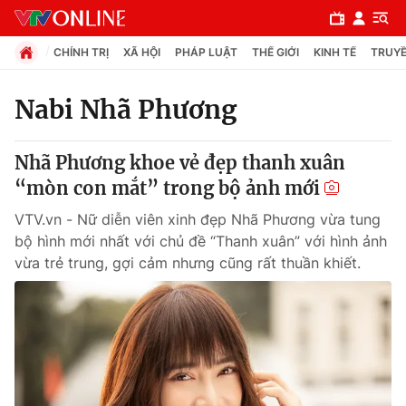
CHÍNH TRỊ
XÃ HỘI
PHÁP LUẬT
THẾ GIỚI
KINH TẾ
TRUYỀ
Nabi Nhã Phương
Chuyên mục
Nhã Phương khoe vẻ đẹp thanh xuân
Chính trị
“mòn con mắt” trong bộ ảnh mới
VTV.vn - Nữ diễn viên xinh đẹp Nhã Phương vừa tung
Xã hội
bộ hình mới nhất với chủ đề “Thanh xuân” với hình ảnh
vừa trẻ trung, gợi cảm nhưng cũng rất thuần khiết.
Pháp luật
Y tế
Thế giới