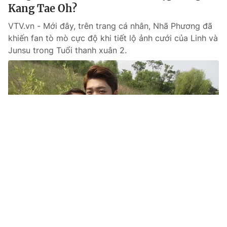
Kang Tae Oh?
VTV.vn - Mới đây, trên trang cá nhân, Nhã Phương đã
khiến fan tò mò cực độ khi tiết lộ ảnh cưới của Linh và
Junsu trong Tuổi thanh xuân 2.
Tin mới
Video
Live
Emagazine
Trang chủ
Tuổi thanh xuân 2 - Tập 37: Linh và
Junsu đoàn tụ ngọt ngào, Phong rút lui