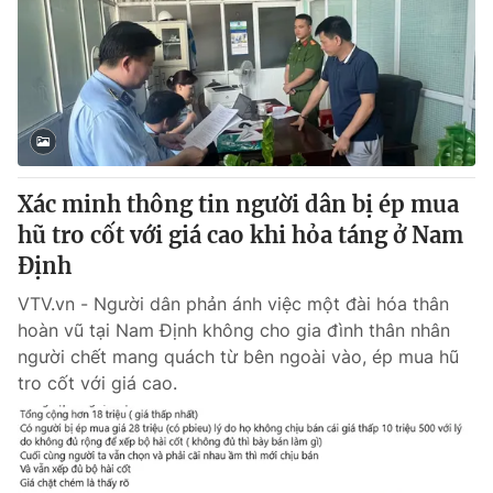
Giao lưu trực tuyến
Sản phẩm
Lịch phát sóng
Thị trường
Tư vấn
Chuyên mục khác
Emagazine
Podcast
Xác minh thông tin người dân bị ép mua
hũ tro cốt với giá cao khi hỏa táng ở Nam
Photo
Infographic
Định
VTV.vn - Người dân phản ánh việc một đài hóa thân
Video
Shorts video
hoàn vũ tại Nam Định không cho gia đình thân nhân
người chết mang quách từ bên ngoài vào, ép mua hũ
VTV Money
VTV Thể thao
tro cốt với giá cao.
VTV Sức khoẻ
Bất động sản