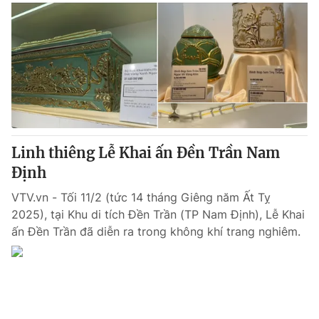
Thị trường 24h
Tấm lòng Việt
VTV4
Vươn mình bằng AI
VTV9
VTV8
Liên hệ tòa soạn
English
Linh thiêng Lễ Khai ấn Đền Trần Nam
Định
VTV.vn - Tối 11/2 (tức 14 tháng Giêng năm Ất Tỵ
THỜI BÁO VTV
2025), tại Khu di tích Đền Trần (TP Nam Định), Lễ Khai
ấn Đền Trần đã diễn ra trong không khí trang nghiêm.
Theo dõi báo trên
Cơ quan chủ quản:
Đài Truyền hình Việt Nam