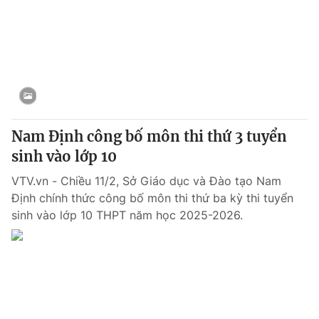
Cơ quan báo chí:
Thời báo VTV
Giấy phép hoạt động báo in và báo điện tử số 483/GP-BTTTT
cấp ngày 29/12/2023
Tổng Biên tập:
Vũ Thanh Thủy
Phó Tổng Biên tập:
Nguyễn Thị Mỹ Hạnh, Phạm Quốc Thắng,
Nguyễn Trọng Ninh
Tổng đài VTV:
024.38 355 931 - 024.38 355 932
Nam Định công bố môn thi thứ 3 tuyển
Ðiện thoại Thời báo VTV:
024.66 897 897
sinh vào lớp 10
Email:
toasoan@vtv.vn
VTV.vn - Chiều 11/2, Sở Giáo dục và Đào tạo Nam
Liên hệ quảng cáo:
024-7300.7108
Định chính thức công bố môn thi thứ ba kỳ thi tuyển
sinh vào lớp 10 THPT năm học 2025-2026.