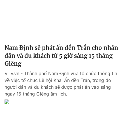
® Cấm sao chép dưới mọi hình thức nếu không có sự chấp
thuận bằng văn bản. Ghi rõ nguồn VTV.vn khi phát hành lại
thông tin từ website này.
Nam Định sẽ phát ấn đền Trần cho nhân
dân và du khách từ 5 giờ sáng 15 tháng
Giêng
VTV.vn - Thành phố Nam Định vừa tổ chức thông tin
về việc tổ chức Lễ hội Khai Ấn đền Trần, trong đó
người dân và du khách sẽ được phát ấn vào sáng
ngày 15 tháng Giêng âm lịch.