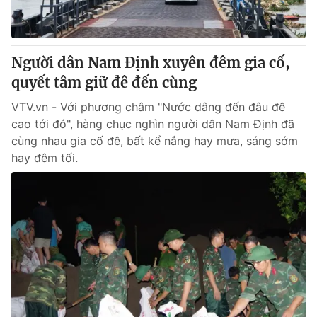
Người dân Nam Định xuyên đêm gia cố,
quyết tâm giữ đê đến cùng
VTV.vn - Với phương châm "Nước dâng đến đâu đê
cao tới đó", hàng chục nghìn người dân Nam Định đã
cùng nhau gia cố đê, bất kể nắng hay mưa, sáng sớm
hay đêm tối.