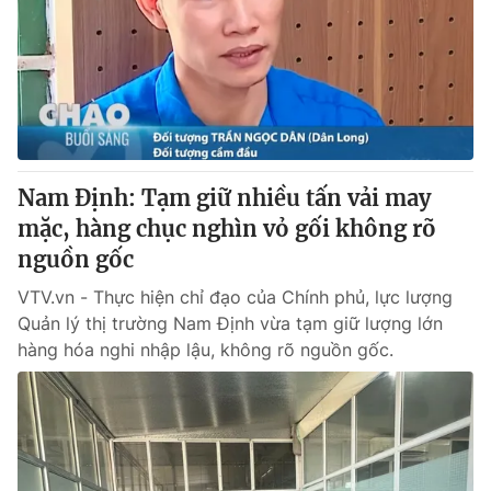
Tin tức
Kinh tế
Thế giới đó đây
Tài chính
Dữ liệu và đời sống
Câu chuyện quốc tế
Thị trường
Truyền hình
Góc doanh nghiệp
Nam Định: Tạm giữ nhiều tấn vải may
Phim VTV
mặc, hàng chục nghìn vỏ gối không rõ
Giải trí
nguồn gốc
Hậu trường
Điện ảnh
VTV.vn - Thực hiện chỉ đạo của Chính phủ, lực lượng
Đời sống
Nhân vật
Quản lý thị trường Nam Định vừa tạm giữ lượng lớn
Âm nhạc
Du lịch
Khán giả
hàng hóa nghi nhập lậu, không rõ nguồn gốc.
Giáo dục
Sao
Làm đẹp
Giải sao mai
Tuyển sinh
Công nghệ
Chất lượng cuộc sống
Học trực tuyến
Hitech Công nghệ tương lai