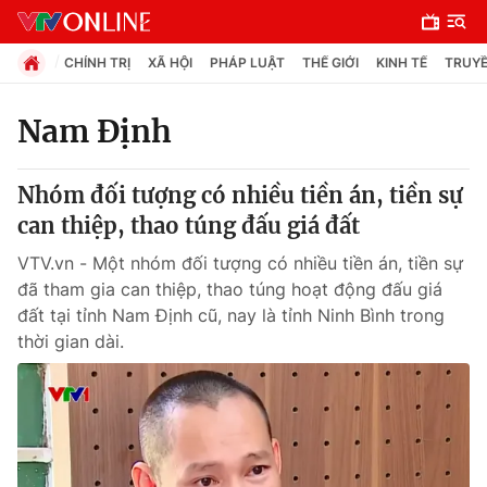
CHÍNH TRỊ
XÃ HỘI
PHÁP LUẬT
THẾ GIỚI
KINH TẾ
TRUYỀ
Nam Định
Chuyên mục
Nhóm đối tượng có nhiều tiền án, tiền sự
Chính trị
can thiệp, thao túng đấu giá đất
VTV.vn - Một nhóm đối tượng có nhiều tiền án, tiền sự
Xã hội
đã tham gia can thiệp, thao túng hoạt động đấu giá
đất tại tỉnh Nam Định cũ, nay là tỉnh Ninh Bình trong
thời gian dài.
Pháp luật
Y tế
Thế giới