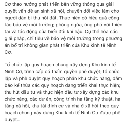
Cơ theo hướng phát triển bền vững thông qua giải
quyết vấn đề an sinh xã hội, chuyển đổi việc làm cho
người dân bị thu hồi đất. Thực hiện có hiệu quả công
tác bảo vệ môi trường; phòng ngừa, ứng phó với thiên
® Cấm sao chép dưới mọi hình thức nếu không có sự chấp
tai và tác động của biến đổi khí hậu. Cụ thể hóa các
thuận bằng văn bản. Ghi rõ nguồn VTV.vn khi phát hành lại
giải pháp, chỉ tiêu về bảo vệ môi trường trong phương
thông tin từ website này.
án bố trí không gian phát triển của Khu kinh tế Ninh
Cơ.
Tổ chức lập quy hoạch chung xây dựng Khu kinh tế
Ninh Cơ, trình cấp có thẩm quyền phê duyệt; tổ chức
lập và phê duyệt quy hoạch phân khu chức năng, đảm
bảo kế thừa các quy hoạch đang triển khai thực hiện;
thu hút đầu tư và thực hiện đầu tư xây dựng các khu
chức năng, các dự án, công trình hạ tầng kỹ thuật, hạ
tầng xã hội, khu tái định cư và nhà ở xã hội theo quy
hoạch chung xây dựng Khu kinh tế Ninh Cơ được phê
duyệt...