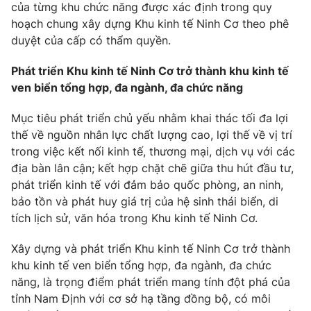
Giao lưu trực tuyến
của từng khu chức năng được xác định trong quy
Sản phẩm
hoạch chung xây dựng Khu kinh tế Ninh Cơ theo phê
Lịch phát sóng
duyệt của cấp có thẩm quyền.
Thị trường
Phát triển Khu kinh tế Ninh Cơ trở thành khu kinh tế
Tư vấn
ven biển tổng hợp, đa ngành, đa chức năng
Chuyên mục khác
Emagazine
Podcast
Mục tiêu phát triển chủ yếu nhằm khai thác tối đa lợi
thế về nguồn nhân lực chất lượng cao, lợi thế về vị trí
trong việc kết nối kinh tế, thương mại, dịch vụ với các
Photo
Infographic
địa bàn lân cận; kết hợp chặt chẽ giữa thu hút đầu tư,
phát triển kinh tế với đảm bảo quốc phòng, an ninh,
Video
Shorts video
bảo tồn và phát huy giá trị của hệ sinh thái biển, di
tích lịch sử, văn hóa trong Khu kinh tế Ninh Cơ.
VTV Money
VTV Thể thao
Xây dựng và phát triển Khu kinh tế Ninh Cơ trở thành
khu kinh tế ven biển tổng hợp, đa ngành, đa chức
VTV Sức khoẻ
Bất động sản
năng, là trọng điểm phát triển mang tính đột phá của
tỉnh Nam Định với cơ sở hạ tầng đồng bộ, có môi