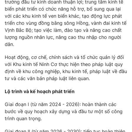
trường đầu tư kinh doanh thuận lợi; trung tâm kinh tế
Thị trường 24h
Tấm lòng Việt
biển phát triển có chức năng hỗ trợ, bổ sung qua lại
với các khu kinh tế ven biển khác, tạo động lực phát
VTV4
Vươn mình bằng AI
triển cho vùng đồng bằng sông Hồng, vành đai kinh tế
Vịnh Bắc Bộ; tạo việc làm, đào tạo và nâng cao chất
VTV9
lượng nguồn nhân lực, nâng cao thu nhập cho người
VTV8
dân.
Liên hệ tòa soạn
English
Hoạt động, cơ chế, chính sách và tổ chức quản lý đối
với Khu kinh tế Ninh Cơ thực hiện theo pháp luật quy
định về khu công nghiệp, khu kinh tế, pháp luật về đầu
tư và các văn bản pháp luật liên quan.
THỜI BÁO VTV
Lộ trình và kế hoạch phát triển
Giai đoạn I (từ năm 2024 - 2026): hoàn thành các
bước về quy hoạch xây dựng và đầu tư một số công
Theo dõi báo trên
trình quan trọng.
Cơ quan chủ quản:
Giai đoạn II (từ năm 2026 - 2030): tiếp tục hoàn thiện
Đài Truyền hình Việt Nam