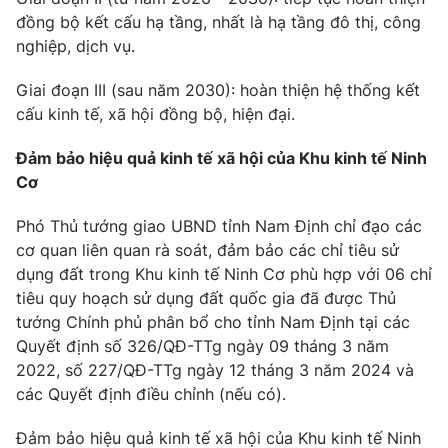
đồng bộ kết cấu hạ tầng, nhất là hạ tầng đô thị, công
Cơ quan báo chí:
Thời báo VTV
nghiệp, dịch vụ.
Giấy phép hoạt động báo in và báo điện tử số 483/GP-BTTTT
cấp ngày 29/12/2023
Giai đoạn III (sau năm 2030): hoàn thiện hệ thống kết
Tổng Biên tập:
Vũ Thanh Thủy
cấu kinh tế, xã hội đồng bộ, hiện đại.
Phó Tổng Biên tập:
Nguyễn Thị Mỹ Hạnh, Phạm Quốc Thắng,
Nguyễn Trọng Ninh
Đảm bảo hiệu quả kinh tế xã hội của Khu kinh tế Ninh
Tổng đài VTV:
024.38 355 931 - 024.38 355 932
Cơ
Ðiện thoại Thời báo VTV:
024.66 897 897
Phó Thủ tướng giao UBND tỉnh Nam Định chỉ đạo các
Email:
toasoan@vtv.vn
cơ quan liên quan rà soát, đảm bảo các chỉ tiêu sử
Liên hệ quảng cáo:
024-7300.7108
dụng đất trong Khu kinh tế Ninh Cơ phù hợp với 06 chỉ
tiêu quy hoạch sử dụng đất quốc gia đã được Thủ
tướng Chính phủ phân bổ cho tỉnh Nam Định tại các
Quyết định số 326/QĐ-TTg ngày 09 tháng 3 năm
2022, số 227/QĐ-TTg ngày 12 tháng 3 năm 2024 và
các Quyết định điều chỉnh (nếu có).
Đảm bảo hiệu quả kinh tế xã hội của Khu kinh tế Ninh