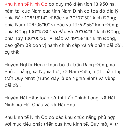
Khu kinh tế Ninh Cơ
có quy mô diện tích 13.950 ha,
Tin tức
nằm tại cực Nam của tỉnh Nam Định có tọa độ địa lý
Kinh tế
phía Bắc 106°13'14" vĩ Bắc và 20°07'30" kinh Đông;
Thế giới đó đây
Tài chính
phía Nam 106°05'10" vĩ Bắc và 19°52'55" kinh Đông;
Dữ liệu và đời sống
Câu chuyện quốc tế
phía Đông 106°15'30" vĩ Bắc và 20°04'16" kinh Đông;
Thị trường
phía Tây 106°05'30" vĩ Bắc và 19°58'16" kinh Đông,
Truyền hình
bao gồm 09 đơn vị hành chính cấp xã và phần bãi bồi,
Góc doanh nghiệp
cụ thể:
Phim VTV
Giải trí
Huyện Nghĩa Hưng: toàn bộ thị trấn Rạng Đông, xã
Hậu trường
Phúc Thắng, xã Nghĩa Lợi, xã Nam Điền, một phần thị
Điện ảnh
Đời sống
trấn Quỹ Nhất (trước đây là xã Nghĩa Bình) và vùng
Nhân vật
Âm nhạc
bãi bồi;
Du lịch
Khán giả
Giáo dục
Sao
Huyện Hải Hậu: toàn bộ thị trấn Thịnh Long, xã Hải
Làm đẹp
Giải sao mai
Ninh, xã Hải Châu và xã Hải Hòa.
Tuyển sinh
Công nghệ
Chất lượng cuộc sống
Khu kinh tế Ninh Cơ có các khu chức năng phù hợp
Học trực tuyến
Hitech Công nghệ tương lai
với mục tiêu phát triển của khu kinh tế. Quy mô, vị trí