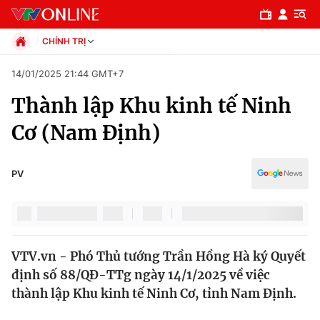
CHÍNH TRỊ
Chính trị
14/01/2025 21:44 GMT+7
Xã hội
Thành lập Khu kinh tế Ninh
Pháp luật
Chuyên mục
Kinh tế
Cơ (Nam Định)
Thể thao
Chính trị
Truyền hình
Văn hóa - Giải trí
PV
Xã hội
Y tế
Đời sống
Pháp luật
Công nghệ
Giáo dục
VTV.vn - Phó Thủ tướng Trần Hồng Hà ký Quyết
Y tế
định số 88/QĐ-TTg ngày 14/1/2025 về việc
thành lập Khu kinh tế Ninh Cơ, tỉnh Nam Định.
Thế giới