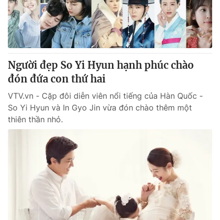
Tin tức
Kinh tế
Thế giới đó đây
Tài chính
Dữ liệu và đời sống
Câu chuyện quốc tế
Thị trường
Người đẹp So Yi Hyun hạnh phúc chào
Truyền hình
đón đứa con thứ hai
Góc doanh nghiệp
VTV.vn - Cặp đôi diễn viên nổi tiếng của Hàn Quốc -
Phim VTV
Giải trí
So Yi Hyun và In Gyo Jin vừa đón chào thêm một
Hậu trường
thiên thần nhỏ.
Điện ảnh
Đời sống
Nhân vật
Âm nhạc
Du lịch
Khán giả
Giáo dục
Sao
Làm đẹp
Giải sao mai
Tuyển sinh
Công nghệ
Chất lượng cuộc sống
Học trực tuyến
Hitech Công nghệ tương lai