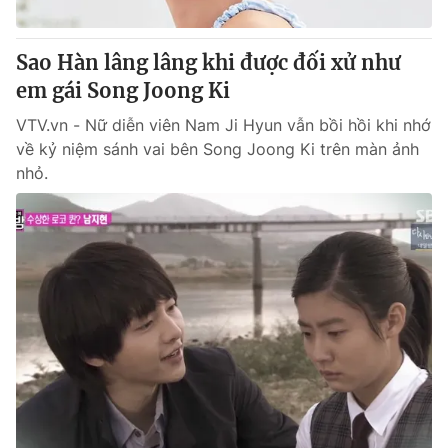
Thị trường 24h
Tấm lòng Việt
Sao Hàn lâng lâng khi được đối xử như
VTV4
Vươn mình bằng AI
em gái Song Joong Ki
VTV.vn - Nữ diễn viên Nam Ji Hyun vẫn bồi hồi khi nhớ
VTV9
VTV8
về kỷ niệm sánh vai bên Song Joong Ki trên màn ảnh
nhỏ.
Liên hệ tòa soạn
English
THỜI BÁO VTV
Theo dõi báo trên
Cơ quan chủ quản:
Đài Truyền hình Việt Nam
Cơ quan báo chí:
Thời báo VTV