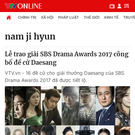
CHÍNH TRỊ
XÃ HỘI
PHÁP LUẬT
THẾ GIỚI
KINH TẾ
TRUYỀ
nam ji hyun
Chuyên mục
Lễ trao giải SBS Drama Awards 2017 công
Chính trị
bố đề cử Daesang
VTV.vn - 16 đề cử cho giải thưởng Daesang của SBS
Xã hội
Drama Awards 2017 đã được tiết lộ.
Pháp luật
Y tế
Thế giới