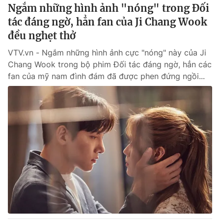
Ngắm những hình ảnh "nóng" trong Đối
tác đáng ngờ, hẳn fan của Ji Chang Wook
® Cấm sao chép dưới mọi hình thức nếu không có sự chấp
đều nghẹt thở
thuận bằng văn bản. Ghi rõ nguồn VTV.vn khi phát hành lại
thông tin từ website này.
VTV.vn - Ngắm những hình ảnh cực "nóng" này của Ji
Chang Wook trong bộ phim Đối tác đáng ngờ, hẳn các
fan của mỹ nam đình đám đã được phen đứng ngồi...