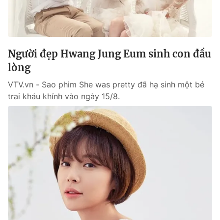
Giao lưu trực tuyến
Sản phẩm
Lịch phát sóng
Thị trường
Tư vấn
Người đẹp Hwang Jung Eum sinh con đầu
Chuyên mục khác
lòng
Emagazine
Podcast
VTV.vn - Sao phim She was pretty đã hạ sinh một bé
trai kháu khỉnh vào ngày 15/8.
Photo
Infographic
Video
Shorts video
VTV Money
VTV Thể thao
VTV Sức khoẻ
Bất động sản