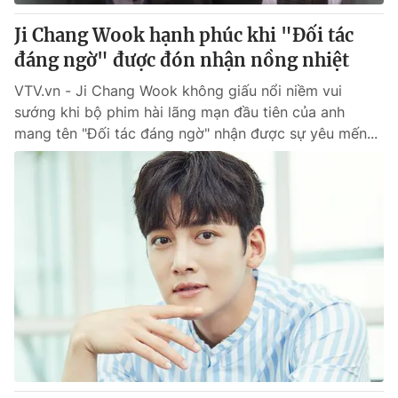
Giấy phép hoạt động báo in và báo điện tử số 483/GP-BTTTT
cấp ngày 29/12/2023
Ji Chang Wook hạnh phúc khi "Đối tác
Tổng Biên tập:
đáng ngờ" được đón nhận nồng nhiệt
Vũ Thanh Thủy
Phó Tổng Biên tập:
Nguyễn Thị Mỹ Hạnh, Phạm Quốc Thắng,
VTV.vn - Ji Chang Wook không giấu nổi niềm vui
Nguyễn Trọng Ninh
sướng khi bộ phim hài lãng mạn đầu tiên của anh
Tổng đài VTV:
024.38 355 931 - 024.38 355 932
mang tên "Đối tác đáng ngờ" nhận được sự yêu mến...
Ðiện thoại Thời báo VTV:
024.66 897 897
Email:
toasoan@vtv.vn
Liên hệ quảng cáo:
024-7300.7108