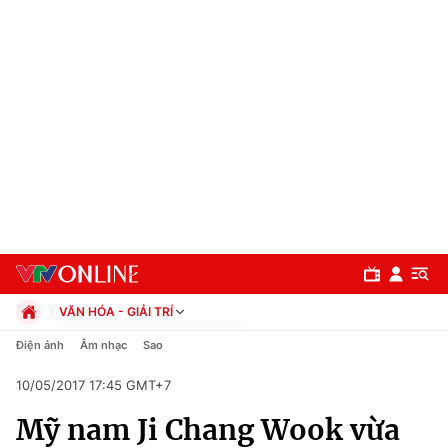
VĂN HÓA - GIẢI TRÍ
Chính trị
Điện ảnh
Âm nhạc
Sao
Xã hội
10/05/2017 17:45 GMT+7
Pháp luật
Chuyên mục
Kinh tế
Mỹ nam Ji Chang Wook vừa
Thể thao