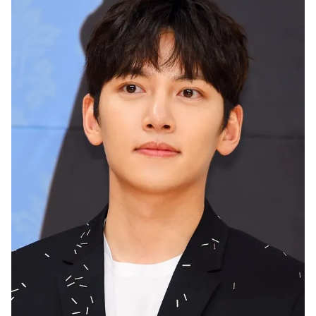
Ðiện thoại Thời báo VTV:
024.66 897 897
Email:
toasoan@vtv.vn
Liên hệ quảng cáo:
024-7300.7108
® Cấm sao chép dưới mọi hình thức nếu không có sự chấp
thuận bằng văn bản. Ghi rõ nguồn VTV.vn khi phát hành lại
thông tin từ website này.