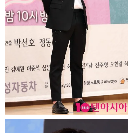
THỜI BÁO VTV
Theo dõi báo trên
Cơ quan chủ quản:
Đài Truyền hình Việt Nam
Cơ quan báo chí:
Thời báo VTV
Giấy phép hoạt động báo in và báo điện tử số 483/GP-BTTTT
cấp ngày 29/12/2023
Tổng Biên tập:
Vũ Thanh Thủy
Phó Tổng Biên tập:
Nguyễn Thị Mỹ Hạnh, Phạm Quốc Thắng,
Nguyễn Trọng Ninh
Tổng đài VTV:
024.38 355 931 - 024.38 355 932