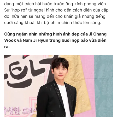
dáng một cách hài hước trước ống kính phóng viên.
Photo
Infographic
Sự "hợp rơ" từ ngoại hình cho đến cách diễn của cặp
đôi hứa hẹn sẽ mang đến cho khán giả những tiếng
cười sảng khoái khi bộ phim chính thức lên sóng.
Video
Shorts video
Cùng ngắm nhìn những hình ảnh đẹp của Ji Chang
VTV Money
VTV Thể thao
Wook và Nam Ji Hyun trong buổi họp báo vừa diễn
ra:
VTV Sức khoẻ
Bất động sản
Thị trường 24h
Tấm lòng Việt
VTV4
Vươn mình bằng AI
VTV9
VTV8
Liên hệ tòa soạn
English