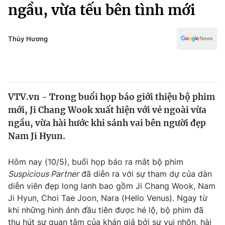
Chính trị
ngầu, vừa tếu bên tình mới
Truyền hình
Văn hóa - Giải trí
Xã hội
Y tế
Thùy Hương
Đời sống
Pháp luật
Công nghệ
Giáo dục
Y tế
VTV.vn - Trong buổi họp báo giới thiệu bộ phim
mới, Ji Chang Wook xuất hiện với vẻ ngoài vừa
Thế giới
ngầu, vừa hài hước khi sánh vai bên người đẹp
Nam Ji Hyun.
Tin tức
Kinh tế
Thế giới đó đây
Hôm nay (10/5), buổi họp báo ra mắt bộ phim
Tài chính
Suspicious Partner
đã diễn ra với sự tham dự của dàn
Dữ liệu và đời sống
Câu chuyện quốc tế
diễn viên đẹp long lanh bao gồm Ji Chang Wook, Nam
Thị trường
Ji Hyun, Choi Tae Joon, Nara (Hello Venus). Ngay từ
Truyền hình
Góc doanh nghiệp
khi những hình ảnh đầu tiên được hé lộ, bộ phim đã
thu hút sự quan tâm của khán giả bởi sự vui nhộn, hài