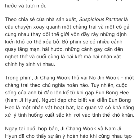
Phim VTV
hước và tươi mới.
Giải trí
Hậu trường
Theo chia sẻ của nhà sản xuất,
Suspicious Partner
là
Điện ảnh
Đời sống
Nhân vật
câu chuyện xoay quanh một chàng trai và một cô gái
Âm nhạc
cùng nhau thay đổi thế giới vốn đầy rẫy những định
Du lịch
Khán giả
kiến khó có thể xóa bỏ. Bộ phim sẽ có nhiều cảnh
Giáo dục
Sao
quay lãng mạn, hài hước, những cảnh gay cấn đến
Làm đẹp
Giải sao mai
Tuyển sinh
nghẹt thở và cuối cùng là cái kết mà hai nhân vật
Công nghệ
Chất lượng cuộc sống
chính hy sinh vì nhau.
Học trực tuyến
Hitech Công nghệ tương lai
Trong phim, Ji Chang Wook thủ vai No Jin Wook – một
Giao lưu trực tuyến
chàng trai theo chủ nghĩa hoàn hảo. Tuy nhiên, cuộc
Sản phẩm
sống của anh bị đảo lộn kể từ khi gặp Eun Bong Hee
Lịch phát sóng
Thị trường
(Nam Ji Hyun). Người đẹp cho biết vai diễn Eun Bong
Hee là một nhân vật hoạt bát, lạc quan và có khả năng
Tư vấn
xử lý tình huống xuất sắc khi rơi vào tình thế khó khăn.
Chuyên mục khác
Ngay tại buổi họp báo, Ji Chang Wook và Nam Ji
Emagazine
Podcast
Hyun đã cho thấy sự ăn ý hoàn hảo khi cùng nhau tạo