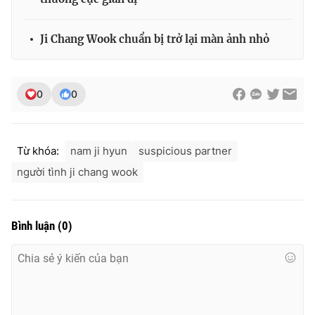
Ji Chang Wook chuẩn bị trở lại màn ảnh nhỏ
0
0
Từ khóa:
nam ji hyun
suspicious partner
người tình ji chang wook
Bình luận
(
0
)