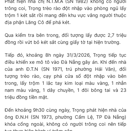
Phát hiện nhà chị N.T.M.A (SN 1982) không có người
trông coi, Trọng trèo rào đột nhập vào phòng ngủ lấy
trộm 1 két sắt rồi mang đến khu vực vắng người thuộc
địa phận Lăng Cô để phá két.
THỜI BÁO VTV
Qua kiểm tra bên trong, đối tượng lấy được 2,7 triệu
đồng rồi vứt bỏ két sắt cùng giấy tờ tại hiện trường.
Tiếp đó, khoảng 8h ngày 31/3/2026, Trọng tiếp tục
Theo dõi báo trên
điều khiển xe mô tô vào Đà Nẵng gây án. Khi đến nhà
của anh Đ.T.N (SN 1971, trú phường Hải Vân), đối
Cơ quan chủ quản:
Đài Truyền hình Việt Nam
tượng trèo rào, cạy phá cửa sổ đột nhập vào bên
Cơ quan báo chí:
Thời báo VTV
trong, lấy trộm 1 lắc tay kim loại màu vàng, 1 nhẫn
nam màu vàng, 1 dây chuyền, 1 đôi bông tai và 23
Giấy phép hoạt động báo in và báo điện tử số 483/GP-BTTTT
cấp ngày 29/12/2023
triệu đồng tiền mặt.
Tổng Biên tập:
Vũ Thanh Thủy
Đến khoảng 9h30 cùng ngày, Trọng phát hiện nhà của
Phó Tổng Biên tập:
Nguyễn Thị Mỹ Hạnh, Phạm Quốc Thắng,
ông Đ.N.H (SN 1973, phường Cẩm Lệ, TP Đà Nẵng)
Nguyễn Trọng Ninh
khóa cổng ngoài, không có người trông coi nên tiếp
Tổng đài VTV:
024.38 355 931 - 024.38 355 932
tục thực hiện hành vi trộm cắp.