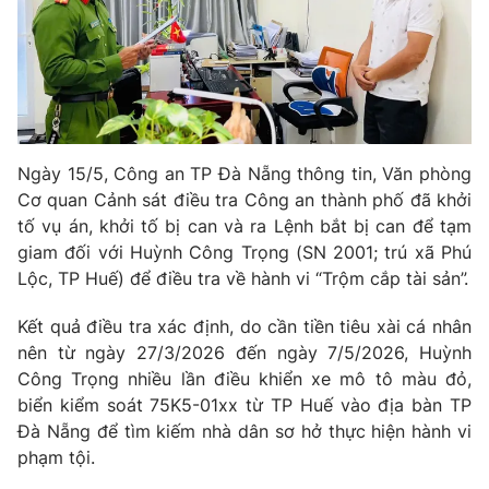
Phim VTV
Giải trí
Hậu trường
Điện ảnh
Đời sống
Nhân vật
Âm nhạc
Du lịch
Khán giả
Giáo dục
Sao
Ngày 15/5, Công an TP Đà Nẵng thông tin, Văn phòng
Làm đẹp
Giải sao mai
Tuyển sinh
Cơ quan Cảnh sát điều tra Công an thành phố đã khởi
Công nghệ
Chất lượng cuộc sống
tố vụ án, khởi tố bị can và ra Lệnh bắt bị can để tạm
Học trực tuyến
giam đối với Huỳnh Công Trọng (SN 2001; trú xã Phú
Hitech Công nghệ tương lai
Giao lưu trực tuyến
Lộc, TP Huế) để điều tra về hành vi “Trộm cắp tài sản”.
Sản phẩm
Kết quả điều tra xác định, do cần tiền tiêu xài cá nhân
Lịch phát sóng
Thị trường
nên từ ngày 27/3/2026 đến ngày 7/5/2026, Huỳnh
Công Trọng nhiều lần điều khiển xe mô tô màu đỏ,
Tư vấn
biển kiểm soát 75K5-01xx từ TP Huế vào địa bàn TP
Chuyên mục khác
Đà Nẵng để tìm kiếm nhà dân sơ hở thực hiện hành vi
phạm tội.
Emagazine
Podcast