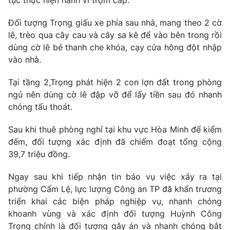
Ðiện thoại Thời báo VTV:
024.66 897 897
Email:
toasoan@vtv.vn
Đối tượng Trọng giấu xe phía sau nhà, mang theo 2 cờ
lê, trèo qua cây cau và cây sa kê để vào bên trong rồi
Liên hệ quảng cáo:
024-7300.7108
dùng cờ lê bẻ thanh che khóa, cạy cửa hông đột nhập
vào nhà.
Tại tầng 2,Trọng phát hiện 2 con lợn đất trong phòng
ngủ nên dùng cờ lê đập vỡ để lấy tiền sau đó nhanh
chóng tẩu thoát.
Sau khi thuê phòng nghỉ tại khu vực Hòa Minh để kiểm
đếm, đối tượng xác định đã chiếm đoạt tổng cộng
39,7 triệu đồng.
Ngay sau khi tiếp nhận tin báo vụ việc xảy ra tại
® Cấm sao chép dưới mọi hình thức nếu không có sự chấp
phường Cẩm Lệ, lực lượng Công an TP đã khẩn trương
thuận bằng văn bản. Ghi rõ nguồn VTV.vn khi phát hành lại
thông tin từ website này.
triển khai các biện pháp nghiệp vụ, nhanh chóng
khoanh vùng và xác định đối tượng Huỳnh Công
Trọng chính là đối tượng gây án và nhanh chóng bắt