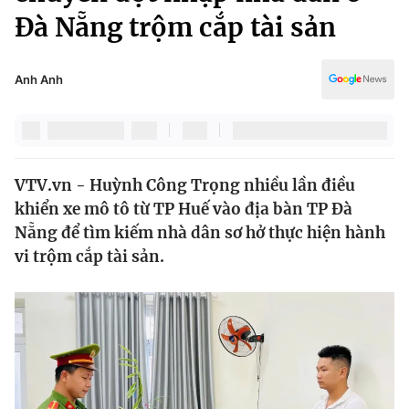
Chính trị
Đà Nẵng trộm cắp tài sản
Truyền hình
Văn hóa - Giải trí
Xã hội
Y tế
Anh Anh
Đời sống
Pháp luật
Công nghệ
Giáo dục
Y tế
VTV.vn - Huỳnh Công Trọng nhiều lần điều
khiển xe mô tô từ TP Huế vào địa bàn TP Đà
Thế giới
Nẵng để tìm kiếm nhà dân sơ hở thực hiện hành
Tin tức
vi trộm cắp tài sản.
Kinh tế
Thế giới đó đây
Tài chính
Dữ liệu và đời sống
Câu chuyện quốc tế
Thị trường
Truyền hình
Góc doanh nghiệp