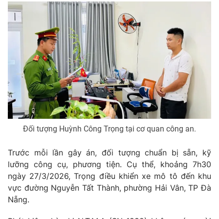
Photo
Infographic
Video
Shorts video
VTV Money
VTV Thể thao
VTV Sức khoẻ
Bất động sản
Đối tượng Huỳnh Công Trọng tại cơ quan công an.
Thị trường 24h
Tấm lòng Việt
Trước mỗi lần gây án, đối tượng chuẩn bị sẵn, kỹ
VTV4
Vươn mình bằng AI
lưỡng công cụ, phương tiện. Cụ thể, khoảng 7h30
ngày 27/3/2026, Trọng điều khiển xe mô tô đến khu
VTV9
VTV8
vực đường Nguyễn Tất Thành, phường Hải Vân, TP Đà
Nẵng.
Liên hệ tòa soạn
English