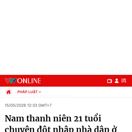
PHÁP LUẬT
Chính trị
15/05/2026 12:33 GMT+7
Xã hội
Nam thanh niên 21 tuổi
Pháp luật
Chuyên mục
Kinh tế
chuyên đột nhập nhà dân ở
Thể thao