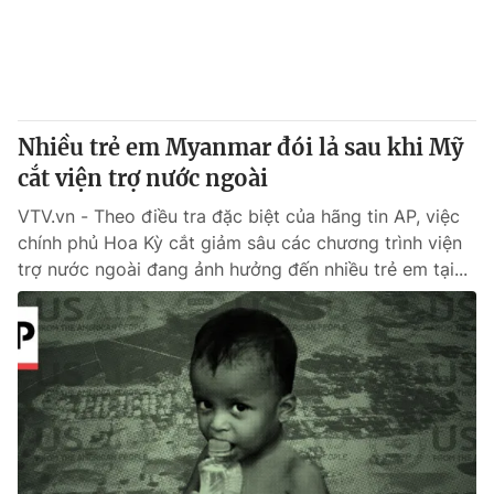
Giao lưu trực tuyến
Sản phẩm
Lịch phát sóng
Thị trường
Tư vấn
Nhiều trẻ em Myanmar đói lả sau khi Mỹ
Chuyên mục khác
cắt viện trợ nước ngoài
Emagazine
Podcast
VTV.vn - Theo điều tra đặc biệt của hãng tin AP, việc
chính phủ Hoa Kỳ cắt giảm sâu các chương trình viện
Photo
Infographic
trợ nước ngoài đang ảnh hưởng đến nhiều trẻ em tại...
Video
Shorts video
VTV Money
VTV Thể thao
VTV Sức khoẻ
Bất động sản