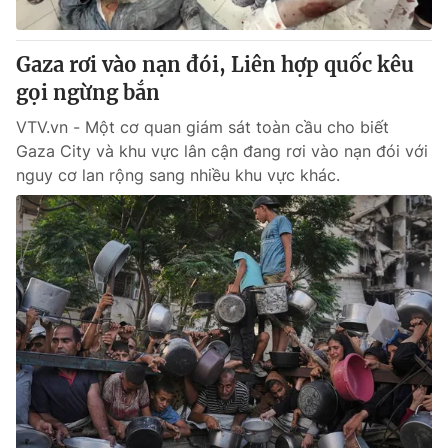
® Cấm sao chép dưới mọi hình thức nếu không có sự chấp
Gaza rơi vào nạn đói, Liên hợp quốc kêu
thuận bằng văn bản. Ghi rõ nguồn VTV.vn khi phát hành lại
gọi ngừng bắn
thông tin từ website này.
VTV.vn - Một cơ quan giám sát toàn cầu cho biết
Gaza City và khu vực lân cận đang rơi vào nạn đói với
nguy cơ lan rộng sang nhiều khu vực khác.