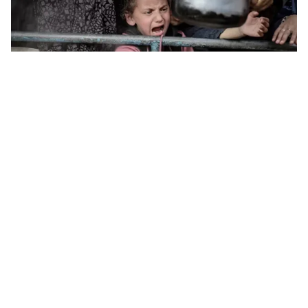
Tin mới
Video
Live
Emagazine
Trang chủ
Thiết lập hành lang biển viện trợ Gaza
VTV.vn - Một hành lang vận tải bằng đường biển được
kỳ vọng sẽ được thiết lập vào ngày hôm nay nhằm
chuyển hàng viện trợ cho Dải Gaza.