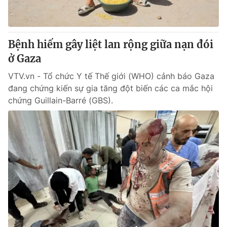
Giấy phép hoạt động báo in và báo điện tử số 483/GP-BTTTT
cấp ngày 29/12/2023
Tổng Biên tập:
Vũ Thanh Thủy
Bệnh hiếm gây liệt lan rộng giữa nạn đói
Phó Tổng Biên tập:
Nguyễn Thị Mỹ Hạnh, Phạm Quốc Thắng,
ở Gaza
Nguyễn Trọng Ninh
Tổng đài VTV:
024.38 355 931 - 024.38 355 932
VTV.vn - Tổ chức Y tế Thế giới (WHO) cảnh báo Gaza
Ðiện thoại Thời báo VTV:
024.66 897 897
đang chứng kiến sự gia tăng đột biến các ca mắc hội
Email:
toasoan@vtv.vn
chứng Guillain-Barré (GBS).
Liên hệ quảng cáo:
024-7300.7108