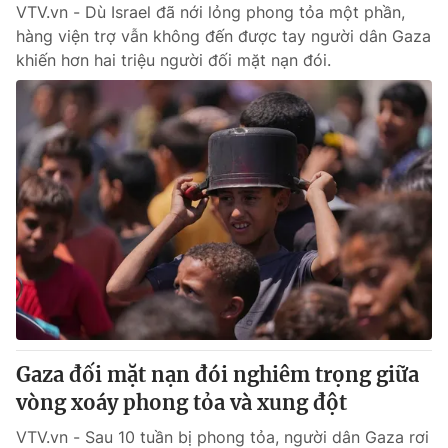
VTV.vn - Dù Israel đã nới lỏng phong tỏa một phần,
hàng viện trợ vẫn không đến được tay người dân Gaza
khiến hơn hai triệu người đối mặt nạn đói.
Gaza đối mặt nạn đói nghiêm trọng giữa
vòng xoáy phong tỏa và xung đột
VTV.vn - Sau 10 tuần bị phong tỏa, người dân Gaza rơi