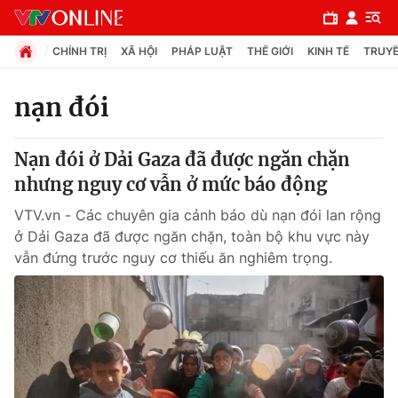
CHÍNH TRỊ
XÃ HỘI
PHÁP LUẬT
THẾ GIỚI
KINH TẾ
TRUYỀ
nạn đói
Chuyên mục
Nạn đói ở Dải Gaza đã được ngăn chặn
Chính trị
nhưng nguy cơ vẫn ở mức báo động
VTV.vn - Các chuyên gia cảnh báo dù nạn đói lan rộng
Xã hội
ở Dải Gaza đã được ngăn chặn, toàn bộ khu vực này
vẫn đứng trước nguy cơ thiếu ăn nghiêm trọng.
Pháp luật
Y tế
Thế giới