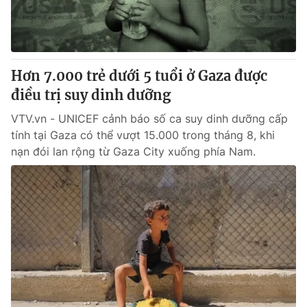
Thị trường 24h
Tấm lòng Việt
VTV4
Vươn mình bằng AI
Hơn 7.000 trẻ dưới 5 tuổi ở Gaza được
VTV9
VTV8
điều trị suy dinh dưỡng
VTV.vn - UNICEF cảnh báo số ca suy dinh dưỡng cấp
Liên hệ tòa soạn
English
tính tại Gaza có thể vượt 15.000 trong tháng 8, khi
nạn đói lan rộng từ Gaza City xuống phía Nam.
THỜI BÁO VTV
Theo dõi báo trên
Cơ quan chủ quản:
Đài Truyền hình Việt Nam
Cơ quan báo chí:
Thời báo VTV