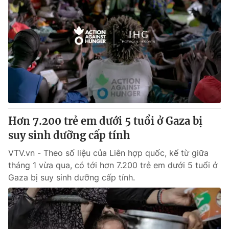
Hơn 7.200 trẻ em dưới 5 tuổi ở Gaza bị
suy sinh dưỡng cấp tính
VTV.vn - Theo số liệu của Liên hợp quốc, kể từ giữa
tháng 1 vừa qua, có tới hơn 7.200 trẻ em dưới 5 tuổi ở
Gaza bị suy sinh dưỡng cấp tính.