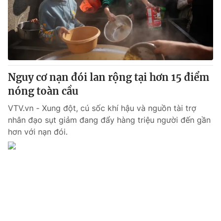
Tin tức
Kinh tế
Thế giới đó đây
Tài chính
Dữ liệu và đời sống
Câu chuyện quốc tế
Thị trường
Nguy cơ nạn đói lan rộng tại hơn 15 điểm
Truyền hình
Góc doanh nghiệp
nóng toàn cầu
Phim VTV
Giải trí
VTV.vn - Xung đột, cú sốc khí hậu và nguồn tài trợ
Hậu trường
nhân đạo sụt giảm đang đẩy hàng triệu người đến gần
Điện ảnh
hơn với nạn đói.
Đời sống
Nhân vật
Âm nhạc
Du lịch
Khán giả
Giáo dục
Sao
Làm đẹp
Giải sao mai
Tuyển sinh
Công nghệ
Chất lượng cuộc sống
Học trực tuyến
Hitech Công nghệ tương lai