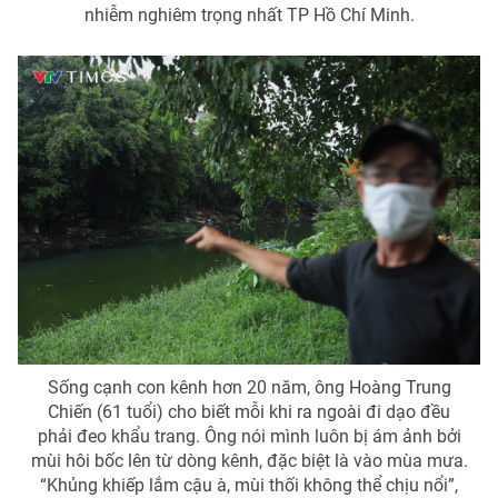
nhiễm nghiêm trọng nhất TP Hồ Chí Minh.
Sống cạnh con kênh hơn 20 năm, ông Hoàng Trung
Chiến (61 tuổi) cho biết mỗi khi ra ngoài đi dạo đều
phải đeo khẩu trang. Ông nói mình luôn bị ám ảnh bởi
mùi hôi bốc lên từ dòng kênh, đặc biệt là vào mùa mưa.
“Khủng khiếp lắm cậu à, mùi thối không thể chịu nổi”,