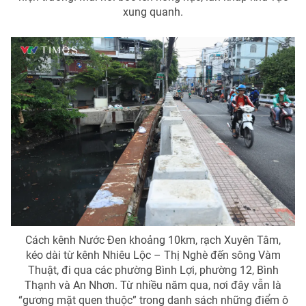
Email:
toasoan@vtv.vn
xung quanh.
Liên hệ quảng cáo:
024-7300.7108
® Cấm sao chép dưới mọi hình thức nếu không có sự chấp
thuận bằng văn bản. Ghi rõ nguồn VTV.vn khi phát hành lại
Cách kênh Nước Đen khoảng 10km, rạch Xuyên Tâm,
thông tin từ website này.
kéo dài từ kênh Nhiêu Lộc – Thị Nghè đến sông Vàm
Thuật, đi qua các phường Bình Lợi, phường 12, Bình
Thạnh và An Nhơn. Từ nhiều năm qua, nơi đây vẫn là
“gương mặt quen thuộc” trong danh sách những điểm ô