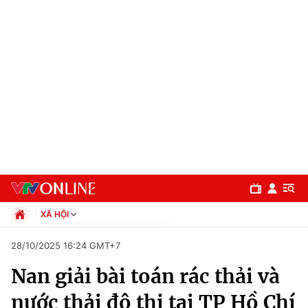
XÃ HỘI
Chính trị
28/10/2025 16:24 GMT+7
Xã hội
Nan giải bài toán rác thải và
Pháp luật
Chuyên mục
Kinh tế
nước thải đô thị tại TP Hồ Chí
Thể thao