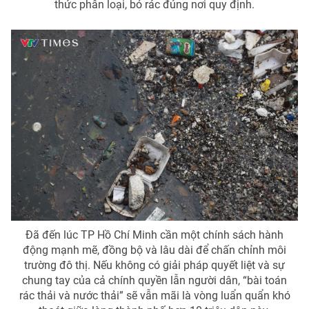
thức phân loại, bỏ rác đúng nơi quy định.
Đã đến lúc TP Hồ Chí Minh cần một chính sách hành
động mạnh mẽ, đồng bộ và lâu dài để chấn chỉnh môi
trường đô thị. Nếu không có giải pháp quyết liệt và sự
chung tay của cả chính quyền lẫn người dân, “bài toán
rác thải và nước thải” sẽ vẫn mãi là vòng luẩn quẩn khó