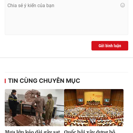
Gửi bình luận
TIN CÙNG CHUYÊN MỤC
Mưa lớn kéo dài gây sạt
Quốc hội xây dựng bộ