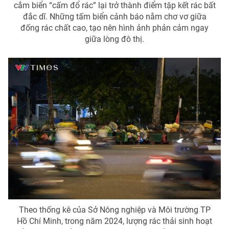
cắm biển “cấm đổ rác” lại trở thành điểm tập kết rác bất
đắc dĩ. Những tấm biển cảnh báo nằm chơ vơ giữa
đống rác chất cao, tạo nên hình ảnh phản cảm ngay
giữa lòng đô thị.
Theo thống kê của Sở Nông nghiệp và Môi trường TP
Hồ Chí Minh, trong năm 2024, lượng rác thải sinh hoạt