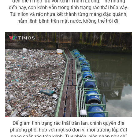
đến điểm hợp lưu với kênh Tham Lương. Thế nhưng
đến nay, con kênh vẫn trong tình trạng rác thải bủa vây.
Photo
Infographic
Túi nilon và rác nhựa kết thành từng mảng đặc quánh,
nằm lềnh bềnh trên mặt nước, không thể trôi đi.
Video
Shorts video
VTV Money
VTV Thể thao
VTV Sức khoẻ
Bất động sản
Thị trường 24h
Tấm lòng Việt
VTV4
Vươn mình bằng AI
VTV9
VTV8
Để giảm tình trạng rác thải tràn lan, chính quyền địa
phương phối hợp với một số đơn vị môi trường lắp đặt
Liên hệ tòa soạn
English
phao chắn rác trên kênh. Tuy nhiên, biện pháp này chỉ