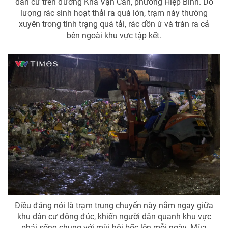
dân cư trên đường Kha Vạn Cân, phường Hiệp Bình. Do
lượng rác sinh hoạt thải ra quá lớn, trạm này thường
xuyên trong tình trạng quá tải, rác dồn ứ và tràn ra cả
bên ngoài khu vực tập kết.
Điều đáng nói là trạm trung chuyển này nằm ngay giữa
khu dân cư đông đúc, khiến người dân quanh khu vực
phải sống chung với mùi hôi bốc lên mỗi ngày. Mùa