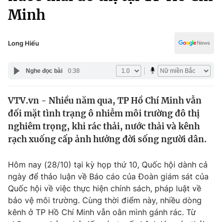
Chính trị
Minh
Truyền hình
Văn hóa - Giải trí
Xã hội
Y tế
Long Hiếu
Đời sống
Pháp luật
Công nghệ
Nghe đọc bài
0:38
Giáo dục
Y tế
VTV.vn - Nhiều năm qua, TP Hồ Chí Minh vẫn
đối mặt tình trạng ô nhiễm môi trường đô thị
Thế giới
nghiêm trọng, khi rác thải, nước thải và kênh
Tin tức
rạch xuống cấp ảnh hưởng đời sống người dân.
Kinh tế
Thế giới đó đây
Hôm nay (28/10) tại kỳ họp thứ 10, Quốc hội dành cả
Tài chính
Dữ liệu và đời sống
ngày để thảo luận về Báo cáo của Đoàn giám sát của
Câu chuyện quốc tế
Thị trường
Quốc hội về việc thực hiện chính sách, pháp luật về
bảo vệ môi trường. Cùng thời điểm này, nhiều dòng
Truyền hình
Góc doanh nghiệp
kênh ở TP Hồ Chí Minh vẫn oằn mình gánh rác. Từ