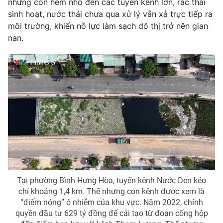
những con hẻm nhỏ đến các tuyến kênh lớn, rác thải
Phim VTV
Giải trí
sinh hoạt, nước thải chưa qua xử lý vẫn xả trực tiếp ra
Hậu trường
môi trường, khiến nỗ lực làm sạch đô thị trở nên gian
Điện ảnh
nan.
Đời sống
Nhân vật
Âm nhạc
Du lịch
Khán giả
Giáo dục
Sao
Làm đẹp
Giải sao mai
Tuyển sinh
Công nghệ
Chất lượng cuộc sống
Học trực tuyến
Hitech Công nghệ tương lai
Giao lưu trực tuyến
Sản phẩm
Lịch phát sóng
Thị trường
Tư vấn
Tại phường Bình Hưng Hòa, tuyến kênh Nước Đen kéo
chỉ khoảng 1,4 km. Thế nhưng con kênh được xem là
Chuyên mục khác
“điểm nóng” ô nhiễm của khu vực. Năm 2022, chính
Emagazine
Podcast
quyền đầu tư 629 tỷ đồng để cải tạo từ đoạn cống hộp