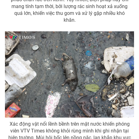
mang tính tạm thời, bởi lượng rác sinh hoạt xả xuống
quá lớn, khiến việc thu gom và xử lý gặp nhiều khó
khăn.
THỜI BÁO VTV
Theo dõi báo trên
Cơ quan chủ quản:
Đài Truyền hình Việt Nam
Cơ quan báo chí:
Thời báo VTV
Giấy phép hoạt động báo in và báo điện tử số 483/GP-BTTTT
cấp ngày 29/12/2023
Tổng Biên tập:
Vũ Thanh Thủy
Phó Tổng Biên tập:
Nguyễn Thị Mỹ Hạnh, Phạm Quốc Thắng,
Nguyễn Trọng Ninh
Tổng đài VTV:
024.38 355 931 - 024.38 355 932
Xác động vật nổi lềnh bềnh trên mặt nước khiến phóng
viên VTV Times không khỏi rùng mình khi ghi nhận tại
Ðiện thoại Thời báo VTV:
024.66 897 897
hiện trường. Mùi hôi bốc lên nồng nặc, lan khắp khu vực