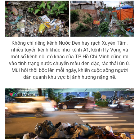
Không chỉ riêng kênh Nước Đen hay rạch Xuyên Tâm,
nhiều tuyến kênh khác như kênh A1, kênh Hy Vọng và
một số kênh nội đô khác của TP Hồ Chí Minh cũng rơi
vào tình trạng nước chuyển màu đen đặc, rác thải ùn ứ.
Mùi hôi thối bốc lên mỗi ngày, khiến cuộc sống người
dân quanh khu vực bị ảnh hưởng nặng nề.