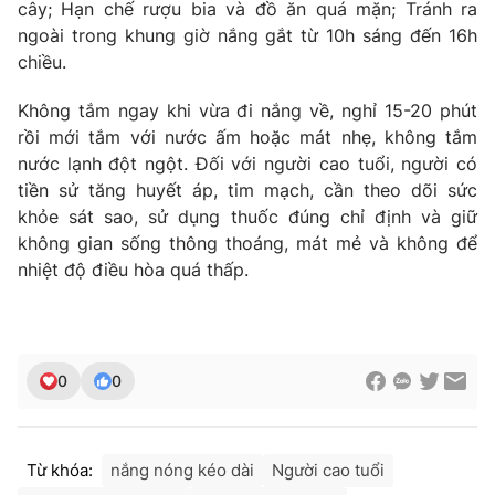
cây; Hạn chế rượu bia và đồ ăn quá mặn; Tránh ra
Photo
ngoài trong khung giờ nắng gắt từ 10h sáng đến 16h
Infographic
chiều.
Video
Shorts video
Không tắm ngay khi vừa đi nắng về, nghỉ 15-20 phút
rồi mới tắm với nước ấm hoặc mát nhẹ, không tắm
VTV Money
nước lạnh đột ngột. Đối với người cao tuổi, người có
VTV Thể thao
tiền sử tăng huyết áp, tim mạch, cần theo dõi sức
khỏe sát sao, sử dụng thuốc đúng chỉ định và giữ
VTV Sức khoẻ
Bất động sản
không gian sống thông thoáng, mát mẻ và không để
nhiệt độ điều hòa quá thấp.
Thị trường 24h
Tấm lòng Việt
VTV4
Vươn mình bằng AI
0
0
VTV9
VTV8
Từ khóa:
nắng nóng kéo dài
Người cao tuổi
Liên hệ tòa soạn
English