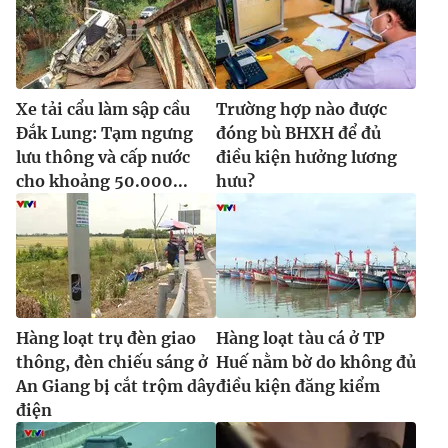
Ðiện thoại Thời báo VTV:
024.66 897 897
Email:
toasoan@vtv.vn
Liên hệ quảng cáo:
024-7300.7108
Xe tải cẩu làm sập cầu
Trường hợp nào được
Đắk Lung: Tạm ngưng
đóng bù BHXH để đủ
lưu thông và cấp nước
điều kiện hưởng lương
cho khoảng 50.000...
hưu?
Hàng loạt trụ đèn giao
Hàng loạt tàu cá ở TP
® Cấm sao chép dưới mọi hình thức nếu không có sự chấp
thông, đèn chiếu sáng ở
Huế nằm bờ do không đủ
thuận bằng văn bản. Ghi rõ nguồn VTV.vn khi phát hành lại
An Giang bị cắt trộm dây
điều kiện đăng kiểm
thông tin từ website này.
điện