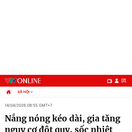
XÃ HỘI
Chính trị
14/04/2026 08:55 GMT+7
Xã hội
Nắng nóng kéo dài, gia tăng
Pháp luật
Chuyên mục
Kinh tế
nguy cơ đột quỵ, sốc nhiệt
Thể thao