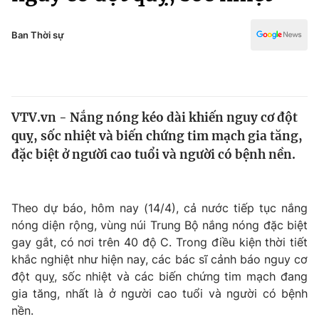
Chính trị
Truyền hình
Văn hóa - Giải trí
Ban Thời sự
Xã hội
Y tế
Đời sống
Pháp luật
Công nghệ
Giáo dục
VTV.vn - Nắng nóng kéo dài khiến nguy cơ đột
Y tế
quỵ, sốc nhiệt và biến chứng tim mạch gia tăng,
đặc biệt ở người cao tuổi và người có bệnh nền.
Thế giới
Tin tức
Theo dự báo, hôm nay (14/4), cả nước tiếp tục nắng
Kinh tế
nóng diện rộng, vùng núi Trung Bộ nắng nóng đặc biệt
Thế giới đó đây
Tài chính
gay gắt, có nơi trên 40 độ C. Trong điều kiện thời tiết
Dữ liệu và đời sống
Câu chuyện quốc tế
khắc nghiệt như hiện nay, các bác sĩ cảnh báo nguy cơ
Thị trường
đột quỵ, sốc nhiệt và các biến chứng tim mạch đang
Truyền hình
gia tăng, nhất là ở người cao tuổi và người có bệnh
Góc doanh nghiệp
nền.