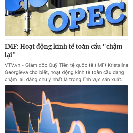
Tin tức
Kinh tế
Thế giới đó đây
Tài chính
Dữ liệu và đời sống
Câu chuyện quốc tế
Thị trường
IMF: Hoạt động kinh tế toàn cầu "chậm
Truyền hình
Góc doanh nghiệp
lại"
Phim VTV
Giải trí
VTV.vn - Giám đốc Quỹ Tiền tệ quốc tế (IMF) Kristalina
Hậu trường
Georgieva cho biết, hoạt động kinh tế toàn cầu đang
Điện ảnh
chậm lại, đáng chú ý nhất là trong lĩnh vực sản xuất.
Đời sống
Nhân vật
Âm nhạc
Du lịch
Khán giả
Giáo dục
Sao
Làm đẹp
Giải sao mai
Tuyển sinh
Công nghệ
Chất lượng cuộc sống
Học trực tuyến
Hitech Công nghệ tương lai