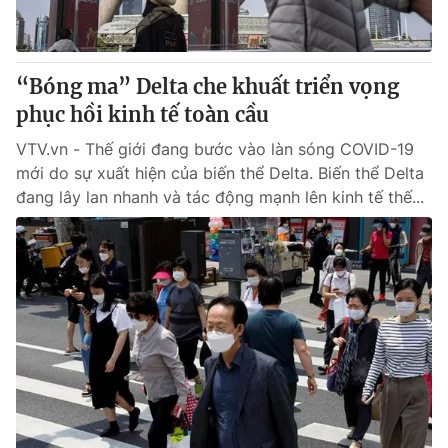
Thị trường 24h
Tấm lòng Việt
VTV4
Vươn mình bằng AI
“Bóng ma” Delta che khuất triển vọng
phục hồi kinh tế toàn cầu
VTV9
VTV8
VTV.vn - Thế giới đang bước vào làn sóng COVID-19
mới do sự xuất hiện của biến thể Delta. Biến thể Delta
Liên hệ tòa soạn
English
đang lây lan nhanh và tác động mạnh lên kinh tế thế...
THỜI BÁO VTV
Theo dõi báo trên
Cơ quan chủ quản:
Đài Truyền hình Việt Nam
Cơ quan báo chí:
Thời báo VTV