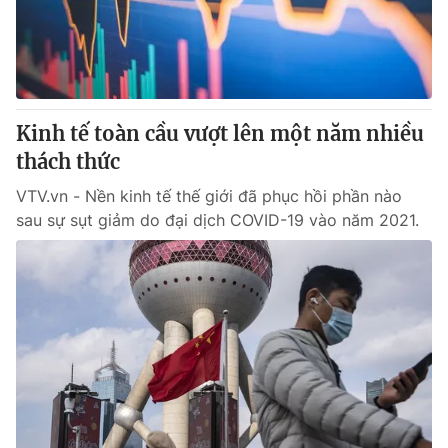
Giao lưu trực tuyến
Sản phẩm
Lịch phát sóng
Thị trường
Tư vấn
Kinh tế toàn cầu vượt lên một năm nhiều
Chuyên mục khác
thách thức
Emagazine
Podcast
VTV.vn - Nền kinh tế thế giới đã phục hồi phần nào
sau sự sụt giảm do đại dịch COVID-19 vào năm 2021.
Photo
Infographic
Video
Shorts video
VTV Money
VTV Thể thao
VTV Sức khoẻ
Bất động sản