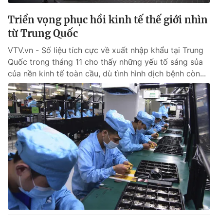
Triển vọng phục hồi kinh tế thế giới nhìn
® Cấm sao chép dưới mọi hình thức nếu không có sự chấp
từ Trung Quốc
thuận bằng văn bản. Ghi rõ nguồn VTV.vn khi phát hành lại
thông tin từ website này.
VTV.vn - Số liệu tích cực về xuất nhập khẩu tại Trung
Quốc trong tháng 11 cho thấy những yếu tố sáng sủa
của nền kinh tế toàn cầu, dù tình hình dịch bệnh còn...