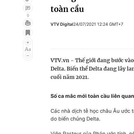
toàn cầu
0
VTV Digital
24/07/2021 12:24 GMT+7
Giải trí
Đời sống
Điện ảnh
Du lịch
Âm nhạc
Làm đẹp
VTV.vn - Thế giới đang bước vào
Sao
Chất lượng cuộc sốn
Delta. Biến thể Delta đang lây l
cuối năm 2021.
Số ca mắc mới toàn cầu liên quan
Các nhà dịch tễ học châu Âu ước tí
do biến chủng Delta.
Viện Pasteur của Pháp ước tính, nế