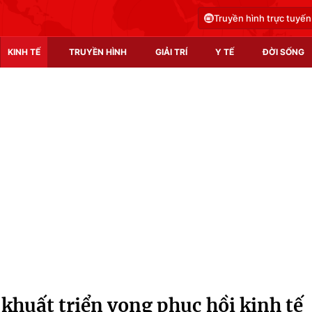
Truyền hình trực tuyến
KINH TẾ
TRUYỀN HÌNH
GIẢI TRÍ
Y TẾ
ĐỜI SỐNG
Pháp luật
Y tế
Truyền hình
Multimedia
Phim VTV
Video
Hậu trường
Shorts video
Nhân vật
Podcast
Khán giả
EMagazine
Giải sao mai
Photo
khuất triển vọng phục hồi kinh tế
Infographic