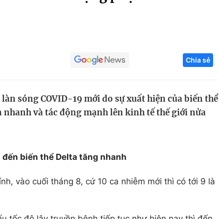
Góc ảnh
Giáo dục
Công nghệ
Chia sẻ
Tuyển sinh
Hitech Công ng
Học trực tuyến
Sản phẩm
 làn sóng COVID-19 mới do sự xuất hiện của biến thể
g
Thị trường
an nhanh và tác động mạnh lên kinh tế thế giới nửa
Tư vấn
 đến biến thể Delta tăng nhanh
nh, vào cuối tháng 8, cứ 10 ca nhiễm mới thì có tới 9 là
u tốc độ lây truyền bệnh tiếp tục như hiện nay thì đến