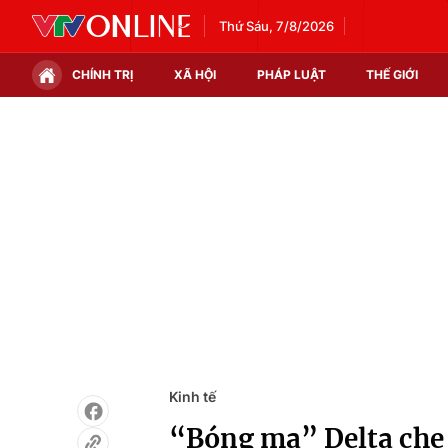
Thứ Sáu, 7/8/2026
CHÍNH TRỊ
XÃ HỘI
PHÁP LUẬT
THẾ GIỚI
Chính trị
Xã hội
Thế giới
Kinh tế
Tin tức
Tài chính
Thế giới đó đây
Thị trường
Câu chuyện quốc tế
Góc doanh nghiệp
Dữ liệu và đời sống
Kinh tế
“Bóng ma” Delta che 