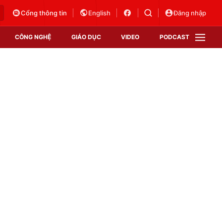
Cổng thông tin
English
Đăng nhập
CÔNG NGHỆ
GIÁO DỤC
VIDEO
PODCAST
VTV Money
VTV Thể thao
VTV Sức khoẻ
Bất động sản
Thị trường 24h
Tấm lòng Việt
Vươn mình bằng AI
VTV4
VTV8
VTV9
Lịch phát sóng
Giao lưu trực tuyến
Sự kiện