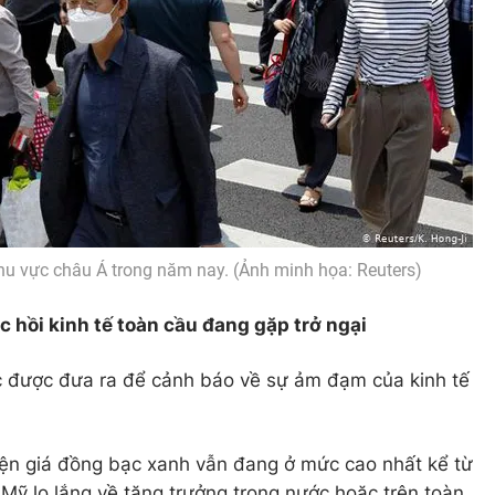
u vực châu Á trong năm nay. (Ảnh minh họa: Reuters)
 hồi kinh tế toàn cầu đang gặp trở ngại
 được đưa ra để cảnh báo về sự ảm đạm của kinh tế
iện giá đồng bạc xanh vẫn đang ở mức cao nhất kể từ
 Mỹ lo lắng về tăng trưởng trong nước hoặc trên toàn