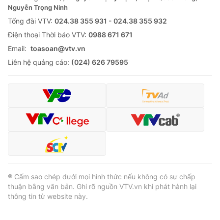
Giao lưu trực tuyến
Nguyễn Trọng Ninh
Sản phẩm
Tổng đài VTV:
024.38 355 931 - 024.38 355 932
Lịch phát sóng
Thị trường
Ðiện thoại Thời báo VTV:
0988 671 671
Email:
toasoan@vtv.vn
Tư vấn
Liên hệ quảng cáo:
(024) 626 79595
Chuyên mục khác
Emagazine
Podcast
Photo
Infographic
Video
Shorts video
VTV Money
VTV Thể thao
® Cấm sao chép dưới mọi hình thức nếu không có sự chấp
thuận bằng văn bản. Ghi rõ nguồn VTV.vn khi phát hành lại
VTV Sức khoẻ
Bất động sản
thông tin từ website này.