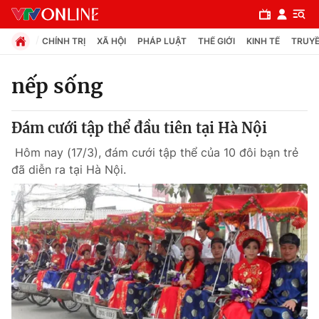
CHÍNH TRỊ
XÃ HỘI
PHÁP LUẬT
THẾ GIỚI
KINH TẾ
TRUYỀ
nếp sống
Chuyên mục
Đám cưới tập thể đầu tiên tại Hà Nội
Chính trị
Hôm nay (17/3), đám cưới tập thể của 10 đôi bạn trẻ
đã diễn ra tại Hà Nội.
Xã hội
Pháp luật
Y tế
Thế giới