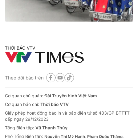
Tin tức
Kinh tế
Thế giới đó đây
Tài chính
Dữ liệu và đời sống
Câu chuyện quốc tế
Thị trường
Truyền hình
THỜI BÁO VTV
Góc doanh nghiệp
Phim VTV
Giải trí
Hậu trường
Theo dõi báo trên
Điện ảnh
Đời sống
Nhân vật
Âm nhạc
Cơ quan chủ quản:
Đài Truyền hình Việt Nam
Du lịch
Khán giả
Giáo dục
Sao
Cơ quan báo chí:
Thời báo VTV
Làm đẹp
Giải sao mai
Giấy phép hoạt động báo in và báo điện tử số 483/GP-BTTTT
Tuyển sinh
cấp ngày 29/12/2023
Công nghệ
Chất lượng cuộc sống
Học trực tuyến
Tổng Biên tập:
Vũ Thanh Thủy
Hitech Công nghệ tương lai
Phó Tổng Biên tập:
Nguyễn Thị Mỹ Hạnh, Phạm Quốc Thắng,