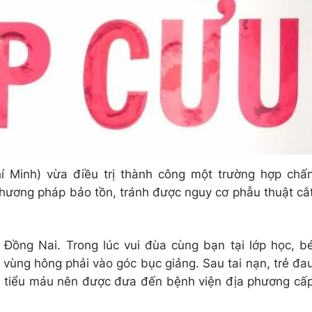
í Minh) vừa điều trị thành công một trường hợp chấ
hương pháp bảo tồn, tránh được nguy cơ phẫu thuật cắ
ại Đồng Nai. Trong lúc vui đùa cùng bạn tại lớp học, b
vùng hông phải vào góc bục giảng. Sau tai nạn, trẻ đa
n tiểu máu nên được đưa đến bệnh viện địa phương cấ