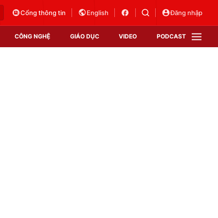
Cổng thông tin
English
Đăng nhập
CÔNG NGHỆ
GIÁO DỤC
VIDEO
PODCAST
VTV Money
VTV Thể thao
VTV Sức khoẻ
Bất động sản
Thị trường 24h
Tấm lòng Việt
Vươn mình bằng AI
VTV4
VTV8
VTV9
Lịch phát sóng
Giao lưu trực tuyến
Sự kiện