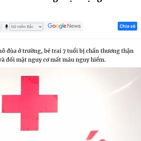
Góc ảnh
Chia sẻ
Giáo dục
Công nghệ
Tuyển sinh
Hitech Công ng
 đùa ở trường, bé trai 7 tuổi bị chấn thương thận
Học trực tuyến
Sản phẩm
 và đối mặt nguy cơ mất máu nguy hiểm.
g
Thị trường
Tư vấn