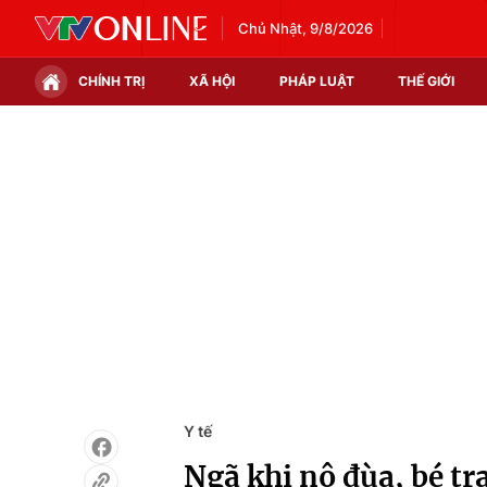
Chủ Nhật, 9/8/2026
CHÍNH TRỊ
XÃ HỘI
PHÁP LUẬT
THẾ GIỚI
Chính trị
Xã hội
Thế giới
Kinh tế
Tin tức
Tài chính
Thế giới đó đây
Thị trường
Câu chuyện quốc tế
Góc doanh nghiệp
Dữ liệu và đời sống
Y tế
Ngã khi nô đùa, bé t