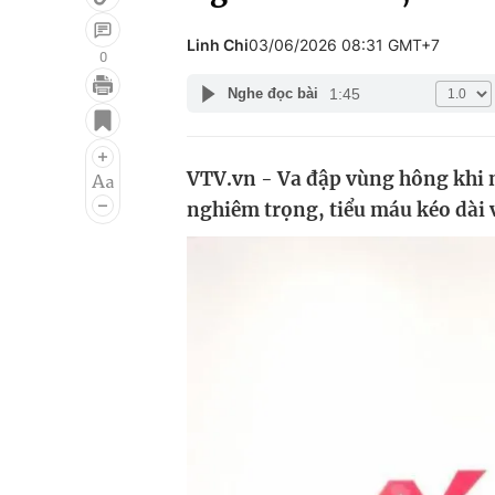
Linh Chi
03/06/2026 08:31 GMT+7
0
1:45
Nghe đọc bài
Giải trí
Đời sống
Điện ảnh
Du lịch
VTV.vn - Va đập vùng hông khi nô
Âm nhạc
Làm đẹp
nghiêm trọng, tiểu máu kéo dài
Sao
Chất lượng cuộc sốn