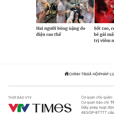
Hai người bỏng nặng do
Sốt cao, c
điện cao thế
bé gái mấ
trị viêm 
CHÍNH TRỊ
XÃ HỘI
PHÁP L
Cơ quan chủ quản:
THỜI BÁO VTV
Cơ quan báo chí:
T
Giấy phép hoạt độn
483/GP-BTTTT cấp