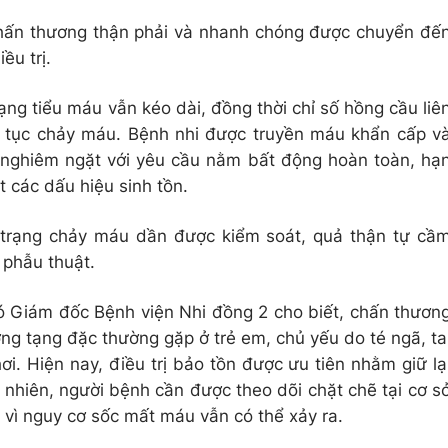
chấn thương thận phải và nhanh chóng được chuyển đế
ều trị.
rạng tiểu máu vẫn kéo dài, đồng thời chỉ số hồng cầu liê
p tục chảy máu. Bệnh nhi được truyền máu khẩn cấp v
 nghiêm ngặt với yêu cầu nằm bất động hoàn toàn, hạ
t các dấu hiệu sinh tồn.
h trạng chảy máu dần được kiểm soát, quả thận tự cầ
 phẫu thuật.
Giám đốc Bệnh viện Nhi đồng 2 cho biết, chấn thươn
ng tạng đặc thường gặp ở trẻ em, chủ yếu do té ngã, ta
i. Hiện nay, điều trị bảo tồn được ưu tiên nhằm giữ lạ
 nhiên, người bệnh cần được theo dõi chặt chẽ tại cơ s
 vì nguy cơ sốc mất máu vẫn có thể xảy ra.