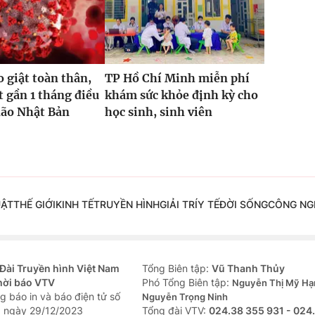
o giật toàn thân,
TP Hồ Chí Minh miễn phí
t gần 1 tháng điều
khám sức khỏe định kỳ cho
não Nhật Bản
học sinh, sinh viên
UẬT
THẾ GIỚI
KINH TẾ
TRUYỀN HÌNH
GIẢI TRÍ
Y TẾ
ĐỜI SỐNG
CÔNG NG
Đài Truyền hình Việt Nam
Tổng Biên tập:
Vũ Thanh Thủy
hời báo VTV
Phó Tổng Biên tập:
Nguyễn Thị Mỹ Hạ
g báo in và báo điện tử số
Nguyễn Trọng Ninh
 ngày 29/12/2023
Tổng đài VTV:
024.38 355 931 - 024