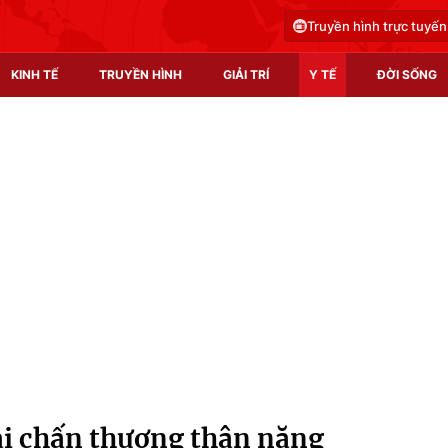
Truyền hình trực tuyến
KINH TẾ
TRUYỀN HÌNH
GIẢI TRÍ
Y TẾ
ĐỜI SỐNG
Pháp luật
Y tế
Truyền hình
Multimedia
Phim VTV
Video
Hậu trường
Shorts video
Nhân vật
Podcast
Khán giả
EMagazine
Giải sao mai
Photo
rai chấn thương thận nặng
Infographic