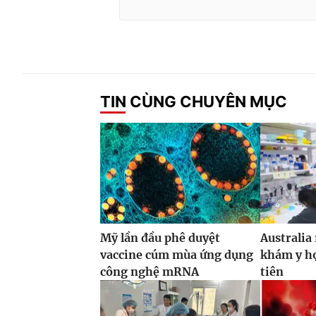
TIN CÙNG CHUYÊN MỤC
Mỹ lần đầu phê duyệt
Australia
vaccine cúm mùa ứng dụng
khám y họ
công nghệ mRNA
tiên