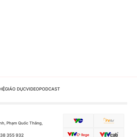
HỆ
GIÁO DỤC
VIDEO
PODCAST
nh, Phạm Quốc Thắng,
.38 355 932