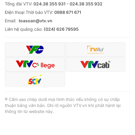
Tổng đài VTV:
024.38 355 931 - 024.38 355 932
Ðiện thoại Thời báo VTV:
0988 671 671
Email:
toasoan@vtv.vn
Liên hệ quảng cáo:
(024) 626 79595
® Cấm sao chép dưới mọi hình thức nếu không có sự chấp
thuận bằng văn bản. Ghi rõ nguồn VTV.vn khi phát hành lại
thông tin từ website này.