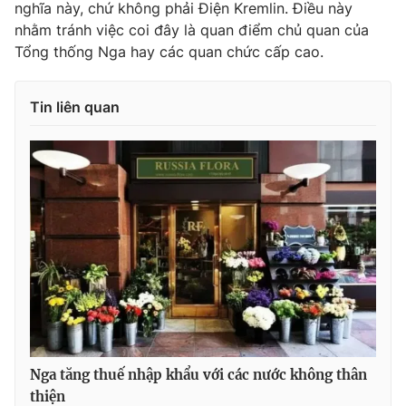
nghĩa này, chứ không phải Điện Kremlin. Điều này
Ðiện thoại Thời báo VTV:
024.66 897 897
nhằm tránh việc coi đây là quan điểm chủ quan của
Email:
toasoan@vtv.vn
Tổng thống Nga hay các quan chức cấp cao.
Liên hệ quảng cáo:
024-7300.7108
Tin liên quan
® Cấm sao chép dưới mọi hình thức nếu không có sự chấp
thuận bằng văn bản. Ghi rõ nguồn VTV.vn khi phát hành lại
thông tin từ website này.
Nga tăng thuế nhập khẩu với các nước không thân
thiện