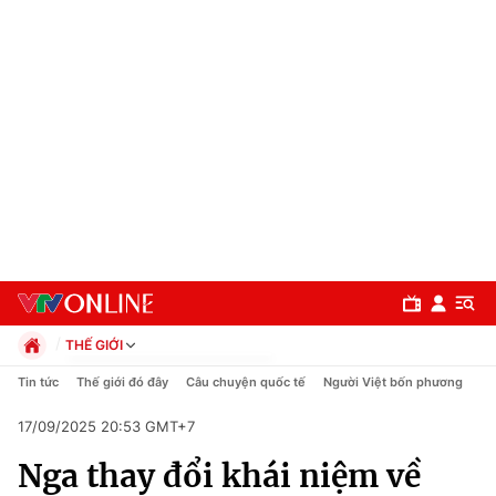
THẾ GIỚI
Chính trị
Tin tức
Thế giới đó đây
Câu chuyện quốc tế
Người Việt bốn phương
Xã hội
17/09/2025 20:53 GMT+7
Pháp luật
Chuyên mục
Kinh tế
Nga thay đổi khái niệm về
Thể thao