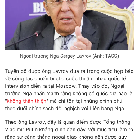
Phim VTV
Giải trí
Hậu trường
Điện ảnh
Đời sống
Nhân vật
Âm nhạc
Du lịch
Khán giả
Giáo dục
Sao
Làm đẹp
Giải sao mai
Tuyển sinh
Ngoại trưởng Nga Sergey Lavrov (Ảnh: TASS)
Công nghệ
Chất lượng cuộc sống
Học trực tuyến
Tuyên bố được ông Lavrov đưa ra trong cuộc họp báo
Hitech Công nghệ tương lai
Giao lưu trực tuyến
về công tác chuẩn bị cho cuộc thi âm nhạc quốc tế
Sản phẩm
Intervision diễn ra tại Moscow. Thay vào đó, Ngoại
trưởng Nga nhấn mạnh rằng không có quốc gia nào là
Lịch phát sóng
Thị trường
"
không thân thiện
" mà chỉ tồn tại những chính phủ
theo đuổi chính sách đối nghịch với Liên bang Nga.
Tư vấn
Chuyên mục khác
Theo ông Lavrov, đây là quan điểm được Tổng thống
Vladimir Putin khẳng định gần đây, với mục tiêu làm rõ
Emagazine
Podcast
rằng sự căng thẳng ngoại giao không nên được quy