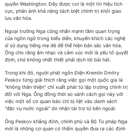
quyền Washington. Đây được coi là một tín hiệu tích
cực, phản ánh khả năng tách biệt chính trị khỏi giao
lưu văn hóa.
THỜI BÁO VTV
Ngoại trưởng Nga cũng nhấn mạnh tầm quan trọng
của ngôn ngữ trong biểu diễn, khuyến khích các nghệ
sĩ sử dụng tiếng mẹ đẻ để thể hiện bản sắc văn hóa.
Ông cho rằng âm nhạc và cảm xúc mới là yếu tố quyết
Theo dõi báo trên
định, chứ không nhất thiết phải dịch lời bài hát.
Trong khi đó, người phát ngôn Điện Kremlin Dmitry
Cơ quan chủ quản:
Đài Truyền hình Việt Nam
Peskov từng giải thích rằng việc gọi một quốc gia là
Cơ quan báo chí:
Thời báo VTV
"không thân thiện" chỉ xuất phát từ lập trường chính trị
Giấy phép hoạt động báo in và báo điện tử số 483/GP-BTTTT
đối với Nga. Ông đồng thời so sánh cách gọi này với
cấp ngày 29/12/2023
việc một số cơ quan báo chí bị liệt vào danh sách
Tổng Biên tập:
Vũ Thanh Thủy
"đặc vụ nước ngoài" do nhận tài trợ từ bên ngoài.
Phó Tổng Biên tập:
Nguyễn Thị Mỹ Hạnh, Phạm Quốc Thắng,
Nguyễn Trọng Ninh
Ông Peskov khẳng định, chính phủ và Bộ Tư pháp Nga
Tổng đài VTV:
024.38 355 931 - 024.38 355 932
mới là những cơ quan có thẩm quyền đưa ra các định