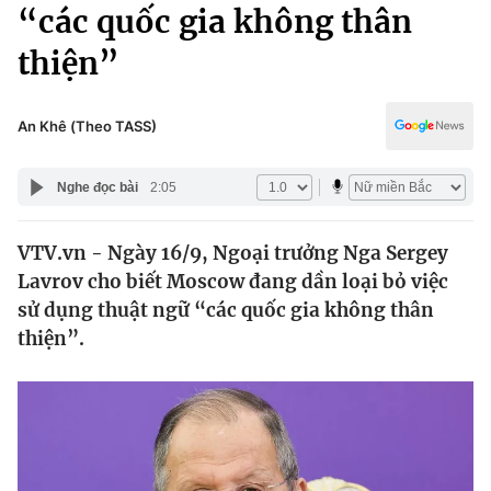
Chính trị
“các quốc gia không thân
Truyền hình
thiện”
Văn hóa - Giải trí
Xã hội
Y tế
Đời sống
An Khê (Theo TASS)
Pháp luật
Công nghệ
Giáo dục
Nghe đọc bài
2:05
Y tế
VTV.vn - Ngày 16/9, Ngoại trưởng Nga Sergey
Thế giới
Lavrov cho biết Moscow đang dần loại bỏ việc
Tin tức
sử dụng thuật ngữ “các quốc gia không thân
Kinh tế
thiện”.
Thế giới đó đây
Tài chính
Dữ liệu và đời sống
Câu chuyện quốc tế
Thị trường
Truyền hình
Góc doanh nghiệp