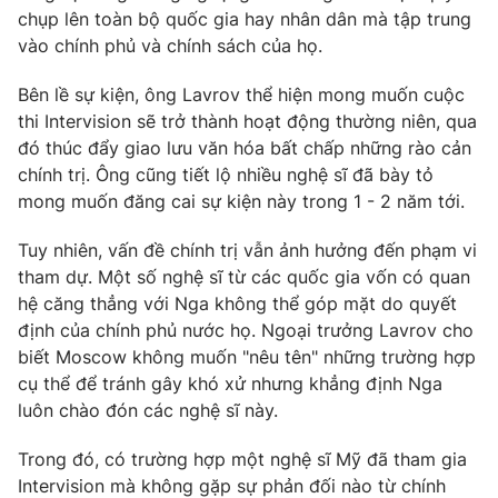
chụp lên toàn bộ quốc gia hay nhân dân mà tập trung
Photo
Infographic
vào chính phủ và chính sách của họ.
Bên lề sự kiện, ông Lavrov thể hiện mong muốn cuộc
Video
Shorts video
thi Intervision sẽ trở thành hoạt động thường niên, qua
đó thúc đẩy giao lưu văn hóa bất chấp những rào cản
VTV Money
VTV Thể thao
chính trị. Ông cũng tiết lộ nhiều nghệ sĩ đã bày tỏ
mong muốn đăng cai sự kiện này trong 1 - 2 năm tới.
VTV Sức khoẻ
Bất động sản
Tuy nhiên, vấn đề chính trị vẫn ảnh hưởng đến phạm vi
tham dự. Một số nghệ sĩ từ các quốc gia vốn có quan
Thị trường 24h
Tấm lòng Việt
hệ căng thẳng với Nga không thể góp mặt do quyết
định của chính phủ nước họ. Ngoại trưởng Lavrov cho
biết Moscow không muốn "nêu tên" những trường hợp
VTV4
Vươn mình bằng AI
cụ thể để tránh gây khó xử nhưng khẳng định Nga
luôn chào đón các nghệ sĩ này.
VTV9
VTV8
Trong đó, có trường hợp một nghệ sĩ Mỹ đã tham gia
Intervision mà không gặp sự phản đối nào từ chính
Liên hệ tòa soạn
English