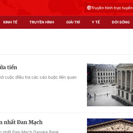
Truyền hình trực tuyến
KINH TẾ
TRUYỀN HÌNH
GIẢI TRÍ
Y TẾ
ĐỜI SỐNG
Pháp luật
Y tế
Truyền hình
Multimedia
ửa tiền
Phim VTV
Video
 cuộc điều tra các cáo buộc liên quan
Hậu trường
Shorts video
Nhân vật
Podcast
Khán giả
EMagazine
Giải sao mai
Photo
lớn nhất Đan Mạch
Infographic
ớn nhất Đan Mạch Danske Bank.