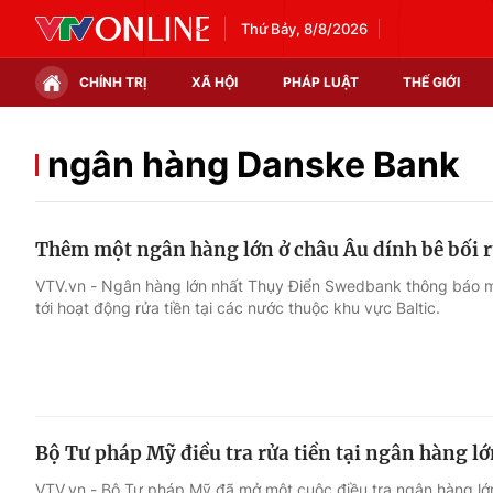
Thứ Bảy, 8/8/2026
CHÍNH TRỊ
XÃ HỘI
PHÁP LUẬT
THẾ GIỚI
Chính trị
Xã hội
ngân hàng Danske Bank
Thế giới
Kinh tế
Thêm một ngân hàng lớn ở châu Âu dính bê bối r
Tin tức
Tài chính
VTV.vn - Ngân hàng lớn nhất Thụy Điển Swedbank thông báo mở
tới hoạt động rửa tiền tại các nước thuộc khu vực Baltic.
Thế giới đó đây
Thị trường
Câu chuyện quốc tế
Góc doanh nghiệp
Dữ liệu và đời sống
Bộ Tư pháp Mỹ điều tra rửa tiền tại ngân hàng 
VTV.vn - Bộ Tư pháp Mỹ đã mở một cuộc điều tra ngân hàng l