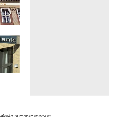
Liên hệ toà soạn
hệ tương lai
HỆ
GIÁO DỤC
VIDEO
PODCAST