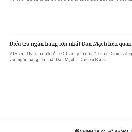
Giải trí
Đời sống
Điện ảnh
Du lịch
Điều tra ngân hàng lớn nhất Đan Mạch liên quan 
Âm nhạc
Làm đẹp
VTV.vn - Ủy ban châu Âu (EC) vừa yêu cầu Cơ quan Giám sát 
vào ngân hàng lớn nhất Đan Mạch - Danske Bank.
Sao
Chất lượng cuộc sốn
CHÍNH TRỊ
XÃ HỘI
PHÁP L