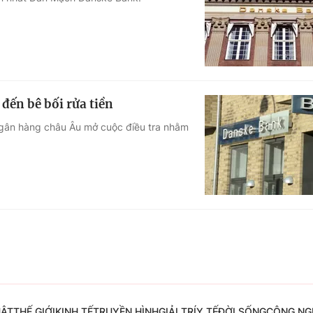
Góc ảnh
Giáo dục
Công nghệ
Tuyển sinh
Hitech Công ng
đến bê bối rửa tiền
Học trực tuyến
Sản phẩm
ngân hàng châu Âu mở cuộc điều tra nhằm
g
Thị trường
Tư vấn
UẬT
THẾ GIỚI
KINH TẾ
TRUYỀN HÌNH
GIẢI TRÍ
Y TẾ
ĐỜI SỐNG
CÔNG NG