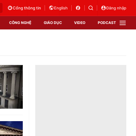
Cổng thông tin
English
Đăng nhập
CÔNG NGHỆ
GIÁO DỤC
VIDEO
PODCAST
VTV Money
VTV Thể thao
VTV Sức khoẻ
Bất động sản
Thị trường 24h
Tấm lòng Việt
Vươn mình bằng AI
VTV4
VTV8
VTV9
Lịch phát sóng
Giao lưu trực tuyến
Sự kiện