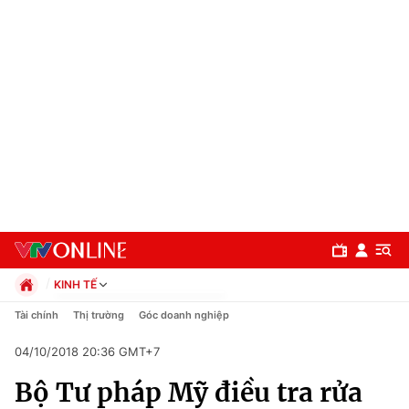
KINH TẾ
Chính trị
Tài chính
Thị trường
Góc doanh nghiệp
Xã hội
04/10/2018 20:36 GMT+7
Pháp luật
Chuyên mục
Kinh tế
Bộ Tư pháp Mỹ điều tra rửa
Thể thao