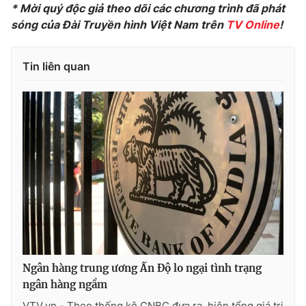
* Mời quý độc giả theo dõi các chương trình đã phát
sóng của Đài Truyền hình Việt Nam trên
TV Online
!
THỜI BÁO VTV
Tin liên quan
Theo dõi báo trên
Cơ quan chủ quản:
Đài Truyền hình Việt Nam
Cơ quan báo chí:
Thời báo VTV
Giấy phép hoạt động báo in và báo điện tử số 483/GP-BTTTT
cấp ngày 29/12/2023
Tổng Biên tập:
Vũ Thanh Thủy
Phó Tổng Biên tập:
Nguyễn Thị Mỹ Hạnh, Phạm Quốc Thắng,
Ngân hàng trung ương Ấn Độ lo ngại tình trạng
Nguyễn Trọng Ninh
ngân hàng ngầm
Tổng đài VTV:
024.38 355 931 - 024.38 355 932
VTV.vn - Theo thống kê CNBC đưa ra, hiện tổng giá trị