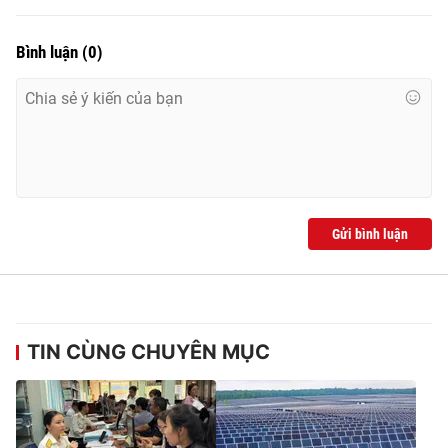
Bình luận
(
0
)
Gửi bình luận
TIN CÙNG CHUYÊN MỤC