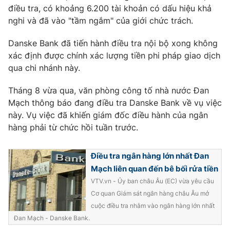
điều tra, có khoảng 6.200 tài khoản có dấu hiệu khả
Photo
Infographic
nghi và đã vào "tầm ngắm" của giới chức trách.
Danske Bank đã tiến hành điều tra nội bộ xong không
Video
Shorts video
xác định được chính xác lượng tiền phi pháp giao dịch
qua chi nhánh này.
VTV Money
VTV Thể thao
Tháng 8 vừa qua, văn phòng công tố nhà nước Đan
Mạch thông báo đang điều tra Danske Bank về vụ việc
VTV Sức khoẻ
Bất động sản
này. Vụ việc đã khiến giám đốc điều hành của ngân
hàng phải từ chức hồi tuần trước.
Thị trường 24h
Tấm lòng Việt
Điều tra ngân hàng lớn nhất Đan
VTV4
Vươn mình bằng AI
Mạch liên quan đến bê bối rửa tiền
VTV.vn - Ủy ban châu Âu (EC) vừa yêu cầu
Cơ quan Giám sát ngân hàng châu Âu mở
VTV9
VTV8
cuộc điều tra nhằm vào ngân hàng lớn nhất
Đan Mạch - Danske Bank.
Liên hệ tòa soạn
English