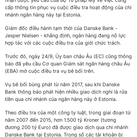
nhận được yêu cầu của Bộ Tư pháp Mỹ về việc cung
Phim VTV
Giải trí
cấp thông tin phục vụ cuộc điều tra hoạt động của chi
Hậu trường
nhánh ngân hàng này tại Estonia.
Điện ảnh
Đời sống
Nhân vật
Giám đốc điều hành tạm thời của Danske Bank -
Âm nhạc
Jesper Nielsen - khẳng định, ngân hàng đang nỗ lực
Du lịch
Khán giả
Giáo dục
hợp tác với các cuộc điều tra của giới chức trách.
Sao
Làm đẹp
Giải sao mai
Tuyển sinh
Trước đó, ngày 24/9, Ủy ban châu Âu (EC) cũng thông
Công nghệ
Chất lượng cuộc sống
báo đã yêu cầu Cơ quan Giám sát ngân hàng châu Âu
Học trực tuyến
(EBA) mở cuộc điều tra vụ bê bối trên.
Hitech Công nghệ tương lai
Giao lưu trực tuyến
Vụ bê bối bùng phát từ năm 2017, sau khi Danske
Sản phẩm
Bank thông báo phát hiện nhiều giao dịch nghi là rửa
Lịch phát sóng
Thị trường
tiền qua chi nhánh của ngân hàng này ở Estonia.
Tư vấn
Theo điều tra của một công ty luật, trong giai đoạn từ
Chuyên mục khác
năm 2007 đến 2015, hơn 1.500 tỷ Kroner (tương
đương 200 tỷ Euro) đã được giao dịch qua chi nhánh
Emagazine
Podcast
Danske Bank tại Estonia. Trong số các tài khoản bị