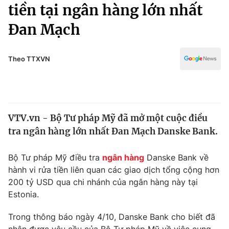
Chính trị
tiền tại ngân hàng lớn nhất
Truyền hình
Đan Mạch
Văn hóa - Giải trí
Xã hội
Y tế
Đời sống
Theo TTXVN
Pháp luật
Công nghệ
Giáo dục
Y tế
VTV.vn - Bộ Tư pháp Mỹ đã mở một cuộc điều
Thế giới
tra ngân hàng lớn nhất Đan Mạch Danske Bank.
Tin tức
Kinh tế
Bộ Tư pháp Mỹ điều tra
ngân hàng
Danske Bank về
Thế giới đó đây
hành vi rửa tiền liên quan các giao dịch tổng cộng hơn
Tài chính
Dữ liệu và đời sống
200 tỷ USD qua chi nhánh của ngân hàng này tại
Câu chuyện quốc tế
Thị trường
Estonia.
Truyền hình
Góc doanh nghiệp
Trong thông báo ngày 4/10, Danske Bank cho biết đã