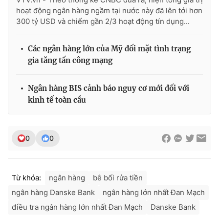
Ðiện thoại Thời báo VTV:
024.66 897 897
hoạt động ngân hàng ngầm tại nước này đã lên tới hơn
Email:
toasoan@vtv.vn
300 tỷ USD và chiếm gần 2/3 hoạt động tín dụng...
Liên hệ quảng cáo:
024-7300.7108
Các ngân hàng lớn của Mỹ đối mặt tình trạng
gia tăng tấn công mạng
Ngân hàng BIS cảnh báo nguy cơ mới đối với
kinh tế toàn cầu
0
0
® Cấm sao chép dưới mọi hình thức nếu không có sự chấp
Từ khóa:
ngân hàng
bê bối rửa tiền
thuận bằng văn bản. Ghi rõ nguồn VTV.vn khi phát hành lại
thông tin từ website này.
ngân hàng Danske Bank
ngân hàng lớn nhất Đan Mạch
điều tra ngân hàng lớn nhất Đan Mạch
Danske Bank