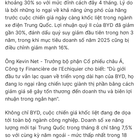
khoảng 30% so với mức đỉnh cách đây 4 tháng. Lý do
Photo
là bởi những lo ngại về khả năng ứng phó của hãng
Infographic
trước cuộc chiến giá ngày càng khốc liệt trong ngành
xe điện Trung Quốc. Lợi nhuận quý II của BYD đã giảm
Video
Shorts video
gần 30%, đánh dấu quý suy giảm đầu tiên trong hơn 3
năm, trong khi mục tiêu doanh số năm 2025 cũng bị
VTV Money
VTV Thể thao
điều chỉnh giảm mạnh 16%.
Ông Kevin Net - Trưởng bộ phận Cổ phiếu châu Á,
VTV Sức khoẻ
Bất động sản
Công ty Financière de l'Echiquier cho biết: "Dù giới
đầu tư vẫn lạc quan về triển vọng dài hạn của BYD, họ
Thị trường 24h
Tấm lòng Việt
đang lo ngại rằng chiến lược giành thị phần bằng cách
giảm giá sẽ gây tổn thương đến doanh thu và biên lợi
nhuận trong ngắn hạn".
VTV4
Vươn mình bằng AI
Không chỉ BYD, cuộc chiến giá khốc liệt đang đe dọa
VTV9
VTV8
tới toàn bộ ngành công nghiệp. Doanh số xe năng
lượng mới tại Trung Quốc trong tháng 8 chỉ tăng 7,5%
so với cùng kỳ năm ngoái - mức thấp nhất trong 18
Liên hệ tòa soạn
English