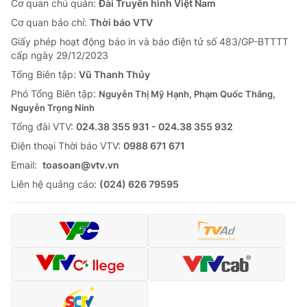
Cơ quan chủ quản:
Đài Truyền hình Việt Nam
Cơ quan báo chí:
Thời báo VTV
Giấy phép hoạt động báo in và báo điện tử số 483/GP-BTTTT
cấp ngày 29/12/2023
Tổng Biên tập:
Vũ Thanh Thủy
Phó Tổng Biên tập:
Nguyễn Thị Mỹ Hạnh, Phạm Quốc Thắng,
Nguyễn Trọng Ninh
Tổng đài VTV:
024.38 355 931 - 024.38 355 932
Ðiện thoại Thời báo VTV:
0988 671 671
Email:
toasoan@vtv.vn
Liên hệ quảng cáo:
(024) 626 79595