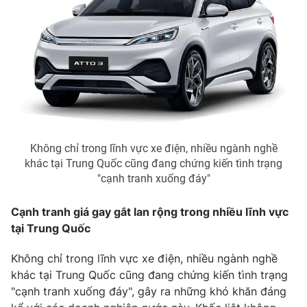
Email:
toasoan@vtv.vn
Liên hệ quảng cáo:
024-7300.7108
Không chỉ trong lĩnh vực xe điện, nhiều ngành nghề
khác tại Trung Quốc cũng đang chứng kiến tình trạng
"cạnh tranh xuống đáy"
Cạnh tranh giá gay gắt lan rộng trong nhiều lĩnh vực
® Cấm sao chép dưới mọi hình thức nếu không có sự chấp
tại Trung Quốc
thuận bằng văn bản. Ghi rõ nguồn VTV.vn khi phát hành lại
thông tin từ website này.
Không chỉ trong lĩnh vực xe điện, nhiều ngành nghề
khác tại Trung Quốc cũng đang chứng kiến tình trạng
"cạnh tranh xuống đáy", gây ra những khó khăn đáng