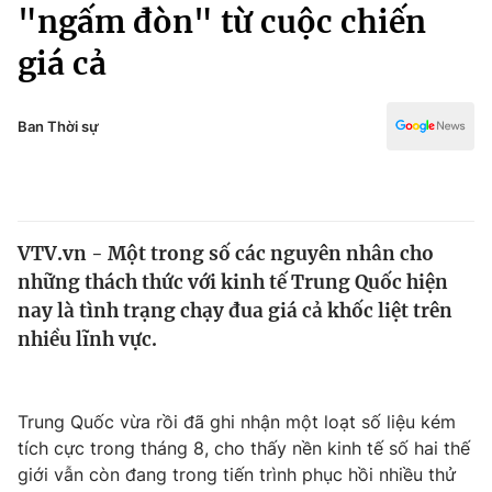
Chính trị
"ngấm đòn" từ cuộc chiến
Truyền hình
giá cả
Văn hóa - Giải trí
Xã hội
Y tế
Đời sống
Ban Thời sự
Pháp luật
Công nghệ
Giáo dục
Y tế
VTV.vn - Một trong số các nguyên nhân cho
Thế giới
những thách thức với kinh tế Trung Quốc hiện
Tin tức
nay là tình trạng chạy đua giá cả khốc liệt trên
Kinh tế
nhiều lĩnh vực.
Thế giới đó đây
Tài chính
Dữ liệu và đời sống
Câu chuyện quốc tế
Thị trường
Trung Quốc vừa rồi đã ghi nhận một loạt số liệu kém
tích cực trong tháng 8, cho thấy nền kinh tế số hai thế
Truyền hình
Góc doanh nghiệp
giới vẫn còn đang trong tiến trình phục hồi nhiều thử