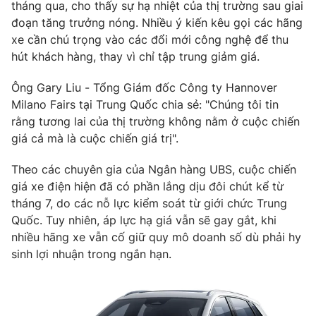
tháng qua, cho thấy sự hạ nhiệt của thị trường sau giai
đoạn tăng trưởng nóng. Nhiều ý kiến kêu gọi các hãng
xe cần chú trọng vào các đổi mới công nghệ để thu
hút khách hàng, thay vì chỉ tập trung giảm giá.
THỜI BÁO VTV
Ông Gary Liu - Tổng Giám đốc Công ty Hannover
Milano Fairs tại Trung Quốc chia sẻ: "Chúng tôi tin
Theo dõi báo trên
rằng tương lai của thị trường không nằm ở cuộc chiến
giá cả mà là cuộc chiến giá trị".
Cơ quan chủ quản:
Đài Truyền hình Việt Nam
Theo các chuyên gia của Ngân hàng UBS, cuộc chiến
Cơ quan báo chí:
Thời báo VTV
giá xe điện hiện đã có phần lắng dịu đôi chút kể từ
Giấy phép hoạt động báo in và báo điện tử số 483/GP-BTTTT
tháng 7, do các nỗ lực kiểm soát từ giới chức Trung
cấp ngày 29/12/2023
Quốc. Tuy nhiên, áp lực hạ giá vẫn sẽ gay gắt, khi
Tổng Biên tập:
Vũ Thanh Thủy
nhiều hãng xe vẫn cố giữ quy mô doanh số dù phải hy
Phó Tổng Biên tập:
Nguyễn Thị Mỹ Hạnh, Phạm Quốc Thắng,
sinh lợi nhuận trong ngắn hạn.
Nguyễn Trọng Ninh
Tổng đài VTV:
024.38 355 931 - 024.38 355 932
Ðiện thoại Thời báo VTV:
024.66 897 897