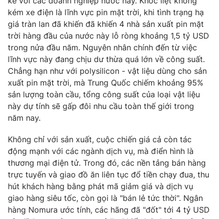
kể với các doanh nghiệp nước này. Khốc liệt không
kém xe điện là lĩnh vực pin mặt trời, khi tình trạng hạ
giá tràn lan đã khiến đã khiến 4 nhà sản xuất pin mặt
trời hàng đầu của nước này lỗ ròng khoảng 1,5 tỷ USD
trong nửa đầu năm. Nguyên nhân chính đến từ việc
lĩnh vực này đang chịu dư thừa quá lớn về công suất.
Chẳng hạn như với polysilicon - vật liệu dùng cho sản
xuất pin mặt trời, mà Trung Quốc chiếm khoảng 95%
sản lượng toàn cầu, tổng công suất của loại vật liệu
này dự tính sẽ gấp đôi nhu cầu toàn thế giới trong
năm nay.
Không chỉ với sản xuất, cuộc chiến giá cả còn tác
động mạnh với các ngành dịch vụ, mà điển hình là
thương mại điện tử. Trong đó, các nền tảng bán hàng
trực tuyến và giao đồ ăn liên tục đổ tiền chạy đua, thu
hút khách hàng bằng phát mã giảm giá và dịch vụ
giao hàng siêu tốc, còn gọi là "bán lẻ tức thời". Ngân
hàng Nomura ước tính, các hãng đã "đốt" tới 4 tỷ USD