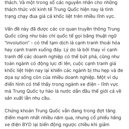
Phim VTV
thách. Và một trong số các nguyên nhân cho những
Giải trí
thách thức với kinh tế Trung Quốc hiện nay là tình
Hậu trường
trạng chạy đua giá cả khốc liệt trên nhiều lĩnh vực.
Điện ảnh
Đời sống
Nhân vật
Vấn đề này đã được các cơ quan truyền thông Trung
Âm nhạc
Du lịch
Quốc cũng như báo chí quốc tế gọi bằng thuật ngữ
Khán giả
Giáo dục
Sao
"involution" - có thể tạm dịch là cạnh tranh thoái hóa
Làm đẹp
Giải sao mai
hay cạnh tranh xuống đáy. Lý do là bởi thay vì cạnh
Tuyển sinh
Công nghệ
tranh để các doanh nghiệp có thể bứt phá, cũng như
Chất lượng cuộc sống
Học trực tuyến
toàn ngành có động lực đi lên, cuộc cạnh tranh giá
Hitech Công nghệ tương lai
khốc liệt hiện nay lại khiến các ngành bị thu hẹp và đe
Giao lưu trực tuyến
dọa sự sống còn của nhiều doanh nghiệp. Một ví dụ
Sản phẩm
điển hình có thể thấy trong ngành xe điện - lĩnh vực
Lịch phát sóng
mà Trung Quốc tự hào là nước dẫn đầu thế giới cả về
Thị trường
sản xuất lẫn nhu cầu.
Tư vấn
Chứng khoán Trung Quốc vẫn đang trong đợt tăng
Chuyên mục khác
điểm mạnh nhất nhiều năm qua, nhưng cổ phiếu hãng
Emagazine
Podcast
xe điện BYD lại biến động ngược chiều khi giảm