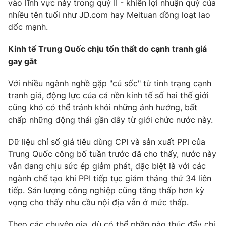
vào lĩnh vực này trong quý II - khiến lợi nhuận quý của
nhiều tên tuổi như JD.com hay Meituan đồng loạt lao
dốc mạnh.
Kinh tế Trung Quốc chịu tổn thất do cạnh tranh giá
gay gắt
Với nhiều ngành nghề gặp "cú sốc" từ tình trạng cạnh
tranh giá, động lực của cả nền kinh tế số hai thế giới
cũng khó có thể tránh khỏi những ảnh hưởng, bất
chấp những động thái gần đây từ giới chức nước này.
Dữ liệu chỉ số giá tiêu dùng CPI và sản xuất PPI của
Trung Quốc công bố tuần trước đã cho thấy, nước này
vẫn đang chịu sức ép giảm phát, đặc biệt là với các
ngành chế tạo khi PPI tiếp tục giảm tháng thứ 34 liên
tiếp. Sản lượng công nghiệp cũng tăng thấp hơn kỳ
vọng cho thấy nhu cầu nội địa vẫn ở mức thấp.
Theo các chuyên gia, dù có thể phần nào thúc đẩy chi