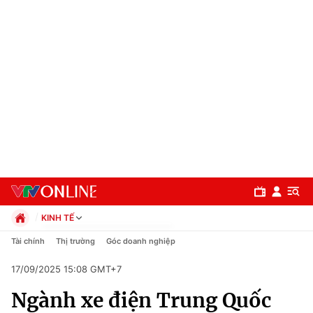
KINH TẾ
Chính trị
Tài chính
Thị trường
Góc doanh nghiệp
Xã hội
17/09/2025 15:08 GMT+7
Pháp luật
Chuyên mục
Kinh tế
Ngành xe điện Trung Quốc
Thể thao