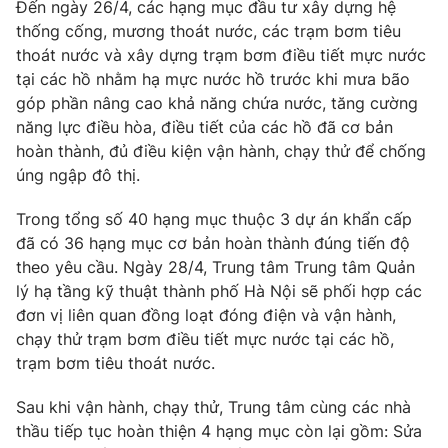
Đến ngày 26/4, các hạng mục đầu tư xây dựng hệ
thống cống, mương thoát nước, các trạm bơm tiêu
Photo
Infographic
thoát nước và xây dựng trạm bơm điều tiết mực nước
tại các hồ nhằm hạ mực nước hồ trước khi mưa bão
Video
Shorts video
góp phần nâng cao khả năng chứa nước, tăng cường
năng lực điều hòa, điều tiết của các hồ đã cơ bản
VTV Money
VTV Thể thao
hoàn thành, đủ điều kiện vận hành, chạy thử để chống
úng ngập đô thị.
VTV Sức khoẻ
Bất động sản
Trong tổng số 40 hạng mục thuộc 3 dự án khẩn cấp
đã có 36 hạng mục cơ bản hoàn thành đúng tiến độ
Thị trường 24h
Tấm lòng Việt
theo yêu cầu. Ngày 28/4, Trung tâm Trung tâm Quản
lý hạ tầng kỹ thuật thành phố Hà Nội sẽ phối hợp các
đơn vị liên quan đồng loạt đóng điện và vận hành,
VTV4
Vươn mình bằng AI
chạy thử trạm bơm điều tiết mực nước tại các hồ,
trạm bơm tiêu thoát nước.
VTV9
VTV8
Sau khi vận hành, chạy thử, Trung tâm cùng các nhà
thầu tiếp tục hoàn thiện 4 hạng mục còn lại gồm: Sửa
Liên hệ tòa soạn
English