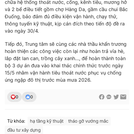
chữa hệ thống thoát nước, cống, kênh tiêu, mương hở
và 2 bể điều tiết gồm chợ Hàng Da, gầm cầu chui Bắc
Đuống, bảo đảm đủ điều kiện vận hành, chạy thử,
thông tuyến kỹ thuật, kịp cán đích theo tiến độ đề ra
THỜI BÁO VTV
vào ngày 30/4.
Tiếp đó, Trung tâm sẽ cùng các nhà thầu khẩn trương
hoàn thiện các công việc còn lại như hoàn trả vỉa hè,
Theo dõi báo trên
lắp đặt lan can, trồng cây xanh…, để hoàn thành toàn
bộ 3 dự án đưa vào khai thác chính thức trước ngày
15/5 nhằm vận hành tiêu thoát nước phục vụ chống
Cơ quan chủ quản:
Đài Truyền hình Việt Nam
úng ngập đô thị trước mùa mưa 2026.
Cơ quan báo chí:
Thời báo VTV
Giấy phép hoạt động báo in và báo điện tử số 483/GP-BTTTT
0
0
cấp ngày 29/12/2023
Tổng Biên tập:
Vũ Thanh Thủy
Phó Tổng Biên tập:
Nguyễn Thị Mỹ Hạnh, Phạm Quốc Thắng,
Nguyễn Trọng Ninh
Từ khóa:
hạ tầng kỹ thuật
tháo gỡ vướng mắc
Tổng đài VTV:
024.38 355 931 - 024.38 355 932
đầu tư xây dựng