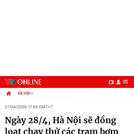
XÃ HỘI
Chính trị
27/04/2026 17:55 GMT+7
Xã hội
Ngày 28/4, Hà Nội sẽ đồng
Pháp luật
Chuyên mục
Kinh tế
loạt chạy thử các trạm bơm
Thể thao