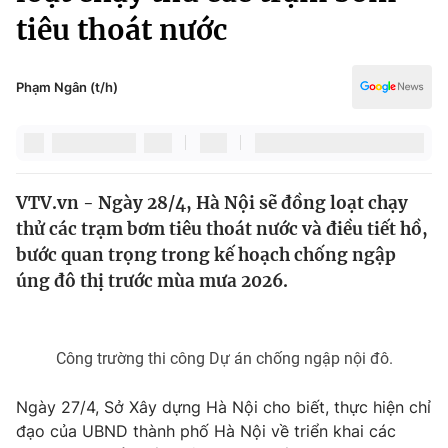
Chính trị
tiêu thoát nước
Truyền hình
Văn hóa - Giải trí
Xã hội
Y tế
Phạm Ngân (t/h)
Đời sống
Pháp luật
Công nghệ
Giáo dục
Y tế
VTV.vn - Ngày 28/4, Hà Nội sẽ đồng loạt chạy
thử các trạm bơm tiêu thoát nước và điều tiết hồ,
Thế giới
bước quan trọng trong kế hoạch chống ngập
Tin tức
úng đô thị trước mùa mưa 2026.
Kinh tế
Thế giới đó đây
Tài chính
Dữ liệu và đời sống
Câu chuyện quốc tế
Công trường thi công Dự án chống ngập nội đô.
Thị trường
Ngày 27/4, Sở Xây dựng Hà Nội cho biết, thực hiện chỉ
Truyền hình
Góc doanh nghiệp
đạo của UBND thành phố Hà Nội về triển khai các