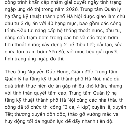
Phim VTV
công trình khẩn cấp nhằm giải quyết ngày tình trạng
Giải trí
ngập úng đô thị trong năm 2026, Trung tâm Quản lý
Hậu trường
hạ tầng kỹ thuật thành phố Hà Nội được giao làm chủ
Điện ảnh
Đời sống
đầu tư 3 dự án với 40 hạng mục, bao gồm các công
Nhân vật
Âm nhạc
trình: Đầu tư, nâng cấp hệ thống thoát nước; đầu tư,
Du lịch
Khán giả
nâng cấp trạm bơm trong các hồ và các trạm bơm
Giáo dục
Sao
tiêu thoát nước; xây dựng 2 bể điều tiết; cải tạo, sửa
Làm đẹp
Giải sao mai
chữa lớn trạm bơm Yên Sở, với mục tiêu giải quyết
Tuyển sinh
Công nghệ
tình trạng úng ngập đô thị.
Chất lượng cuộc sống
Học trực tuyến
Hitech Công nghệ tương lai
Theo ông Nguyễn Đức Hưng, Giám đốc Trung tâm
Giao lưu trực tuyến
Quản lý hạ tầng kỹ thuật thành phố Hà Nội, mặc dù,
Sản phẩm
quá trình thực hiện dự án gặp nhiều khó khăn, nhưng
Lịch phát sóng
với tinh thần quyết tâm cao, Trung tâm Quản lý hạ
Thị trường
tầng kỹ thuật thành phố Hà Nội cùng các nhà thầu thi
Tư vấn
công đã tổ chức thi công “3 ca, 4 kíp”, xuyên lễ, xuyên
Chuyên mục khác
Tết; thường xuyên đôn đốc, tháo gỡ vướng mắc và
huy động tối đa nguồn lực để đẩy nhanh tiến độ.
Emagazine
Podcast