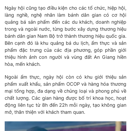
Ðiện thoại Thời báo VTV:
024.66 897 897
Ngày hội cũng tạo điều kiện cho các tổ chức, hiệp hội,
Email:
toasoan@vtv.vn
làng nghề, nghệ nhân làm bánh dân gian có cơ hội
Liên hệ quảng cáo:
024-7300.7108
quảng bá sản phẩm đến các du khách, doanh nghiệp
trong và ngoài nước, từng bước xây dựng thương hiệu
bánh dân gian Nam Bộ trở thành thương hiệu quốc gia.
Bên cạnh đó là khu quảng bá du lịch, ẩm thực và sản
phẩm đặc trưng của các địa phương, góp phần giới
thiệu hình ảnh con người và vùng đất An Giang hiền
hòa, mến khách.
Ngoài ẩm thực, ngày hội còn có khu giới thiệu sản
phẩm xuất khẩu, sản phẩm OCOP và hàng hóa thương
mại tổng hợp, đa dạng về chủng loại và phong phú về
chất lượng. Các gian hàng được bố trí khoa học, hoạt
® Cấm sao chép dưới mọi hình thức nếu không có sự chấp
động liên tục từ 8h đến 22h mỗi ngày, tạo không gian
thuận bằng văn bản. Ghi rõ nguồn VTV.vn khi phát hành lại
mở, thân thiện với khách tham quan.
thông tin từ website này.