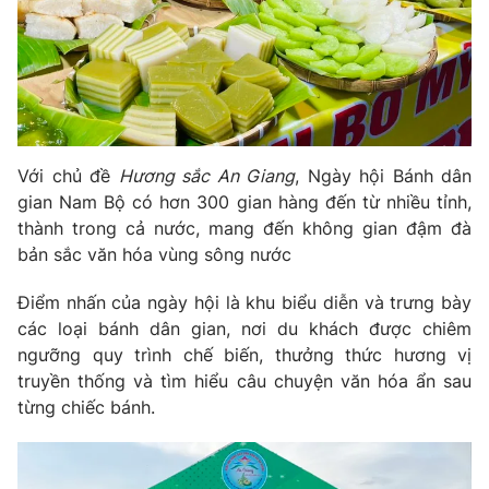
Phim VTV
Giải trí
Hậu trường
Điện ảnh
Đời sống
Nhân vật
Âm nhạc
Du lịch
Khán giả
Giáo dục
Sao
Với chủ đề
Hương sắc An Giang
, Ngày hội Bánh dân
Làm đẹp
Giải sao mai
Tuyển sinh
gian Nam Bộ có hơn 300 gian hàng đến từ nhiều tỉnh,
Công nghệ
Chất lượng cuộc sống
thành trong cả nước, mang đến không gian đậm đà
Học trực tuyến
bản sắc văn hóa vùng sông nước
Hitech Công nghệ tương lai
Giao lưu trực tuyến
Điểm nhấn của ngày hội là khu biểu diễn và trưng bày
Sản phẩm
các loại bánh dân gian, nơi du khách được chiêm
Lịch phát sóng
Thị trường
ngưỡng quy trình chế biến, thưởng thức hương vị
truyền thống và tìm hiểu câu chuyện văn hóa ẩn sau
Tư vấn
từng chiếc bánh.
Chuyên mục khác
Emagazine
Podcast