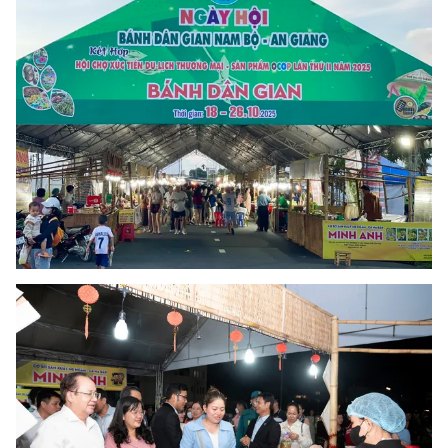
Photo
Infographic
Video
Shorts video
VTV Money
VTV Thể thao
VTV Sức khoẻ
Bất động sản
Thị trường 24h
Tấm lòng Việt
VTV4
Vươn mình bằng AI
VTV9
VTV8
Liên hệ tòa soạn
English