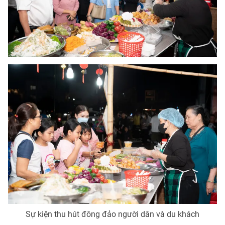
THỜI BÁO VTV
Theo dõi báo trên
Cơ quan chủ quản:
Đài Truyền hình Việt Nam
Cơ quan báo chí:
Thời báo VTV
Giấy phép hoạt động báo in và báo điện tử số 483/GP-BTTTT
cấp ngày 29/12/2023
Tổng Biên tập:
Vũ Thanh Thủy
Phó Tổng Biên tập:
Nguyễn Thị Mỹ Hạnh, Phạm Quốc Thắng,
Nguyễn Trọng Ninh
Sự kiện thu hút đông đảo người dân và du khách
Tổng đài VTV:
024.38 355 931 - 024.38 355 932