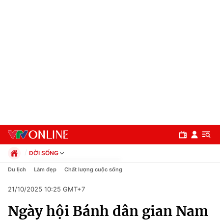
ĐỜI SỐNG
Chính trị
Du lịch
Làm đẹp
Chất lượng cuộc sống
Xã hội
21/10/2025 10:25 GMT+7
Pháp luật
Chuyên mục
Kinh tế
Ngày hội Bánh dân gian Nam
Thể thao