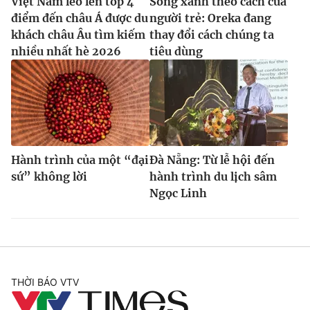
Việt Nam leo lên top 4
Sống xanh theo cách của
điểm đến châu Á được du
người trẻ: Oreka đang
khách châu Âu tìm kiếm
thay đổi cách chúng ta
nhiều nhất hè 2026
tiêu dùng
Hành trình của một “đại
Đà Nẵng: Từ lễ hội đến
sứ” không lời
hành trình du lịch sâm
Ngọc Linh
THỜI BÁO VTV