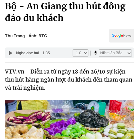
Chính trị
Bộ - An Giang thu hút đông
Truyền hình
đảo du khách
Văn hóa - Giải trí
Xã hội
Y tế
Đời sống
Thu Trang - Ảnh: BTC
Pháp luật
Công nghệ
Giáo dục
Nghe đọc bài
1:35
Y tế
VTV.vn - Diễn ra từ ngày 18 đến 26/10 sự kiện
Thế giới
thu hút hàng ngàn lượt du khách đến tham quan
Tin tức
và trải nghiệm.
Kinh tế
Thế giới đó đây
Tài chính
Dữ liệu và đời sống
Câu chuyện quốc tế
Thị trường
Truyền hình
Góc doanh nghiệp