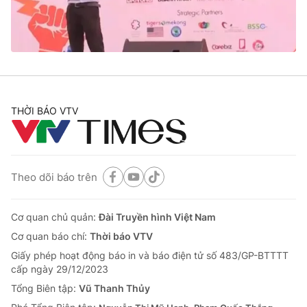
Thị trường 24h
Tấm lòng Việt
VTV4
Vươn mình bằng AI
VTV9
VTV8
THỜI BÁO VTV
Liên hệ tòa soạn
English
Theo dõi báo trên
THỜI BÁO VTV
Cơ quan chủ quản:
Đài Truyền hình Việt Nam
Cơ quan báo chí:
Thời báo VTV
Giấy phép hoạt động báo in và báo điện tử số 483/GP-BTTTT
Theo dõi báo trên
cấp ngày 29/12/2023
Tổng Biên tập:
Vũ Thanh Thủy
Cơ quan chủ quản:
Đài Truyền hình Việt Nam