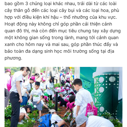
Phim VTV
bao gồm 3 chủng loại khác nhau, trải dài từ các loài
Giải trí
cây thân gỗ đến các loại cây bụi và các loại hoa, phù
Hậu trường
hợp với điều kiện khí hậu – thổ nhưỡng của khu vực.
Điện ảnh
Đời sống
Hoạt động này không chỉ góp phần cải thiện cảnh
Nhân vật
Âm nhạc
quan đô thị, mà còn đến mục tiêu chung tay xây dựng
Du lịch
Khán giả
một không gian sống trong lành, mang tới cảnh quan
Giáo dục
Sao
xanh cho hôm nay và mai sau, góp phần thúc đẩy và
Làm đẹp
Giải sao mai
Tuyển sinh
bảo toàn đa dạng sinh học môi trường sống tại địa
Công nghệ
Chất lượng cuộc sống
phương.
Học trực tuyến
Hitech Công nghệ tương lai
Giao lưu trực tuyến
Sản phẩm
Lịch phát sóng
Thị trường
Tư vấn
Chuyên mục khác
Emagazine
Podcast