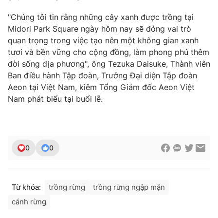
"Chúng tôi tin rằng những cây xanh được trồng tại
Midori Park Square ngày hôm nay sẽ đóng vai trò
quan trọng trong việc tạo nên một không gian xanh
THỜI BÁO VTV
tươi và bền vững cho cộng đồng, làm phong phú thêm
đời sống địa phương", ông Tezuka Daisuke, Thành viên
Ban điều hành Tập đoàn, Trưởng Đại diện Tập đoàn
Aeon tại Việt Nam, kiêm Tổng Giám đốc Aeon Việt
Theo dõi báo trên
Nam phát biểu tại buổi lễ.
Cơ quan chủ quản:
Đài Truyền hình Việt Nam
Cơ quan báo chí:
Thời báo VTV
0
0
Giấy phép hoạt động báo in và báo điện tử số 483/GP-BTTTT
cấp ngày 29/12/2023
Tổng Biên tập:
Vũ Thanh Thủy
Phó Tổng Biên tập:
Từ khóa:
trồng rừng
trồng rừng ngập mặn
Nguyễn Thị Mỹ Hạnh, Phạm Quốc Thắng,
Nguyễn Trọng Ninh
cánh rừng
Tổng đài VTV:
024.38 355 931 - 024.38 355 932