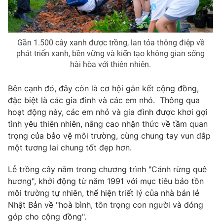
Photo
Infographic
Gần 1.500 cây xanh được trồng, lan tỏa thông điệp về
Video
Shorts video
phát triển xanh, bền vững và kiến tạo không gian sống
hài hòa với thiên nhiên.
VTV Money
VTV Thể thao
Bên cạnh đó, đây còn là cơ hội gắn kết cộng đồng,
đặc biệt là các gia đình và các em nhỏ. Thông qua
VTV Sức khoẻ
Bất động sản
hoạt động này, các em nhỏ và gia đình được khơi gợi
tình yêu thiên nhiên, nâng cao nhận thức về tầm quan
Thị trường 24h
Tấm lòng Việt
trọng của bảo vệ môi trường, cùng chung tay vun đắp
một tương lai chung tốt đẹp hơn.
VTV4
Vươn mình bằng AI
Lễ trồng cây nằm trong chương trình "Cánh rừng quê
hương", khởi động từ năm 1991 với mục tiêu bảo tồn
VTV9
VTV8
môi trường tự nhiên, thể hiện triết lý của nhà bán lẻ
Nhật Bản về "hoà bình, tôn trọng con người và đóng
Liên hệ tòa soạn
English
góp cho cộng đồng".