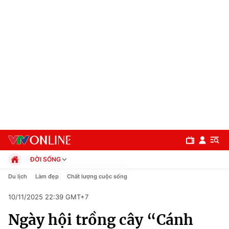
ĐỜI SỐNG
Chính trị
Du lịch
Làm đẹp
Chất lượng cuộc sống
Xã hội
10/11/2025 22:39 GMT+7
Pháp luật
Chuyên mục
Kinh tế
Ngày hội trồng cây “Cánh
Thể thao