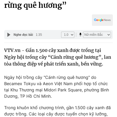
Chính trị
rừng quê hương”
Truyền hình
Văn hóa - Giải trí
Xã hội
Y tế
Đời sống
Pháp luật
Công nghệ
Nghe đọc bài
1:35
Giáo dục
Y tế
VTV.vn - Gần 1.500 cây xanh được trồng tại
Ngày hội trồng cây “Cánh rừng quê hương”, lan
Thế giới
tỏa thông điệp về phát triển xanh, bền vững.
Tin tức
Kinh tế
Ngày hội trồng cây "Cánh rừng quê hương" do
Thế giới đó đây
Becamex Tokyu và Aeon Việt Nam phối hợp tổ chức
Tài chính
tại Khu Thương mại Midori Park Square, phường Bình
Dữ liệu và đời sống
Câu chuyện quốc tế
Dương, TP Hồ Chí Minh.
Thị trường
Truyền hình
Trong khuôn khổ chương trình, gần 1.500 cây xanh đã
Góc doanh nghiệp
được trồng. Các loại cây được tuyển chọn kỹ lưỡng,