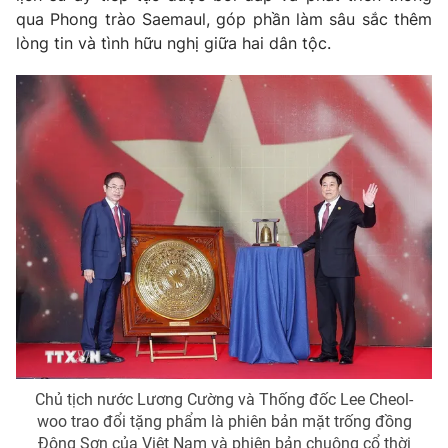
Giấy phép hoạt động báo in và báo điện tử số 483/GP-BTTTT
qua Phong trào Saemaul, góp phần làm sâu sắc thêm
cấp ngày 29/12/2023
lòng tin và tình hữu nghị giữa hai dân tộc.
Tổng Biên tập:
Vũ Thanh Thủy
Phó Tổng Biên tập:
Nguyễn Thị Mỹ Hạnh, Phạm Quốc Thắng,
Nguyễn Trọng Ninh
Tổng đài VTV:
024.38 355 931 - 024.38 355 932
Ðiện thoại Thời báo VTV:
024.66 897 897
Email:
toasoan@vtv.vn
Liên hệ quảng cáo:
024-7300.7108
Chủ tịch nước Lương Cường và Thống đốc Lee Cheol-
woo trao đổi tặng phẩm là phiên bản mặt trống đồng
Đông Sơn của Việt Nam và phiên bản chuông cổ thời