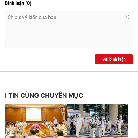
Bình luận
(
0
)
Gửi bình luận
TIN CÙNG CHUYÊN MỤC