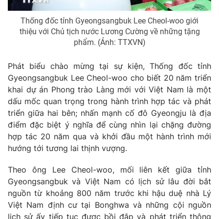
Thị trường 24h
Tấm lòng Việt
Thống đốc tỉnh Gyeongsangbuk Lee Cheol-woo giới
thiệu với Chủ tịch nước Lương Cường về những tặng
VTV4
Vươn mình bằng AI
phẩm. (Ảnh: TTXVN)
VTV9
VTV8
Phát biểu chào mừng tại sự kiện, Thống đốc tỉnh
Gyeongsangbuk Lee Cheol-woo cho biết 20 năm triển
khai dự án Phong trào Làng mới với Việt Nam là một
Liên hệ tòa soạn
English
dấu mốc quan trọng trong hành trình hợp tác và phát
triển giữa hai bên; nhấn mạnh cố đô Gyeongju là địa
điểm đặc biệt ý nghĩa để cùng nhìn lại chặng đường
hợp tác 20 năm qua và khởi đầu một hành trình mới
THỜI BÁO VTV
hướng tới tương lai thịnh vượng.
Theo ông Lee Cheol-woo, mối liên kết giữa tỉnh
Theo dõi báo trên
Gyeongsangbuk và Việt Nam có lịch sử lâu đời bắt
nguồn từ khoảng 800 năm trước khi hậu duệ nhà Lý
Cơ quan chủ quản:
Đài Truyền hình Việt Nam
Việt Nam định cư tại Bonghwa và những cội nguồn
Cơ quan báo chí:
Thời báo VTV
lịch sử ấy tiếp tục được bồi đắp và phát triển thông