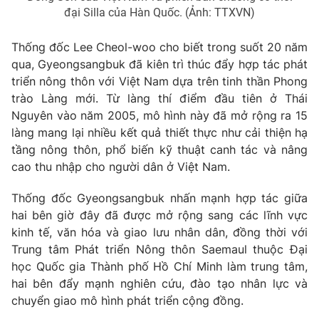
đại Silla của Hàn Quốc. (Ảnh: TTXVN)
® Cấm sao chép dưới mọi hình thức nếu không có sự chấp
Thống đốc Lee Cheol-woo cho biết trong suốt 20 năm
thuận bằng văn bản. Ghi rõ nguồn VTV.vn khi phát hành lại
qua, Gyeongsangbuk đã kiên trì thúc đẩy hợp tác phát
thông tin từ website này.
triển nông thôn với Việt Nam dựa trên tinh thần Phong
trào Làng mới. Từ làng thí điểm đầu tiên ở Thái
Nguyên vào năm 2005, mô hình này đã mở rộng ra 15
làng mang lại nhiều kết quả thiết thực như cải thiện hạ
tầng nông thôn, phổ biến kỹ thuật canh tác và nâng
cao thu nhập cho người dân ở Việt Nam.
Thống đốc Gyeongsangbuk nhấn mạnh hợp tác giữa
hai bên giờ đây đã được mở rộng sang các lĩnh vực
kinh tế, văn hóa và giao lưu nhân dân, đồng thời với
Trung tâm Phát triển Nông thôn Saemaul thuộc Đại
học Quốc gia Thành phố Hồ Chí Minh làm trung tâm,
hai bên đẩy mạnh nghiên cứu, đào tạo nhân lực và
chuyển giao mô hình phát triển cộng đồng.