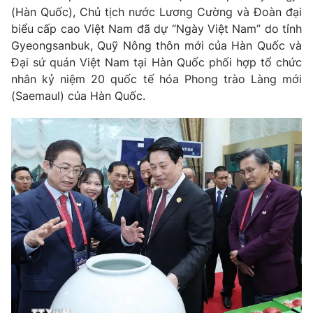
Giao lưu trực tuyến
(Hàn Quốc), Chủ tịch nước Lương Cường và Đoàn đại
Sản phẩm
biểu cấp cao Việt Nam đã dự “Ngày Việt Nam” do tỉnh
Lịch phát sóng
Thị trường
Gyeongsanbuk, Quỹ Nông thôn mới của Hàn Quốc và
Đại sứ quán Việt Nam tại Hàn Quốc phối hợp tổ chức
Tư vấn
nhân kỷ niệm 20 quốc tế hóa Phong trào Làng mới
Chuyên mục khác
(Saemaul) của Hàn Quốc.
Emagazine
Podcast
Photo
Infographic
Video
Shorts video
VTV Money
VTV Thể thao
VTV Sức khoẻ
Bất động sản