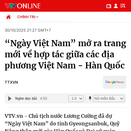
CHÍNH TRỊ
Chính trị
30/10/2025 21:27 GMT+7
Xã hội
“Ngày Việt Nam” mở ra trang
Pháp luật
Chuyên mục
Kinh tế
mới về hợp tác giữa các địa
Thể thao
Chính trị
phương Việt Nam - Hàn Quốc
Truyền hình
Văn hóa - Giải trí
Xã hội
Y tế
TTXVN
Đời sống
Pháp luật
Công nghệ
Nghe đọc bài
4:50
Giáo dục
Y tế
VTV.vn - Chủ tịch nước Lương Cường đã dự
“Ngày Việt Nam” do tỉnh Gyeongsanbuk, Quỹ
Thế giới