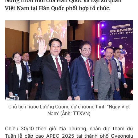
Nông thôn mới của Hàn Quốc và Đại sứ quán
Tin tức
Việt Nam tại Hàn Quốc phối hợp tổ chức.
Kinh tế
Thế giới đó đây
Tài chính
Dữ liệu và đời sống
Câu chuyện quốc tế
Thị trường
Truyền hình
Góc doanh nghiệp
Phim VTV
Giải trí
Hậu trường
Điện ảnh
Đời sống
Nhân vật
Âm nhạc
Du lịch
Khán giả
Giáo dục
Sao
Chủ tịch nước Lương Cường dự chương trình “Ngày Việt
Làm đẹp
Giải sao mai
Nam" (Ảnh: TTXVN)
Tuyển sinh
Công nghệ
Chất lượng cuộc sống
Học trực tuyến
Chiều 30/10 theo giờ địa phương, nhân dịp tham dự
Hitech Công nghệ tương lai
Tuần lễ cấp cao APEC 2025 tại thành phố Gyeongju