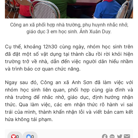
Công an xã phối hợp nhà trường, phụ huynh nhắc nhở,
THỜI BÁO VTV
giáo dục 3 em học sinh. Ảnh Xuân Duy.
Cụ thể, khoảng 12h30 cùng ngày, nhóm học sinh trên
đã đặt một số vật dụng tại thành cầu rồi rời khỏi hiện
Theo dõi báo trên
trường trở về nhà, dẫn đến việc người dân hiểu nhầm
và trình báo cơ quan chức năng.
Cơ quan chủ quản:
Đài Truyền hình Việt Nam
Ngay sau đó, Công an xã Anh Sơn đã làm việc với
Cơ quan báo chí:
Thời báo VTV
nhóm học sinh liên quan, phối hợp cùng gia đình và
Giấy phép hoạt động báo in và báo điện tử số 483/GP-BTTTT
nhà trường để nhắc nhở, giáo dục, định hướng nhận
cấp ngày 29/12/2023
thức. Qua làm việc, các em nhận thức rõ hành vi sai
Tổng Biên tập:
Vũ Thanh Thủy
trái của mình, thành khẩn nhận lỗi và viết bản cam kết
Phó Tổng Biên tập:
Nguyễn Thị Mỹ Hạnh, Phạm Quốc Thắng,
hứa không tái phạm.
Nguyễn Trọng Ninh
Tổng đài VTV:
024.38 355 931 - 024.38 355 932
0
0