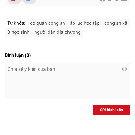
Ðiện thoại Thời báo VTV:
024.66 897 897
Email:
toasoan@vtv.vn
Liên hệ quảng cáo:
024-7300.7108
Từ khóa:
cơ quan công an
áp lực học tập
công an xã
3 học sinh
người dân địa phương
Bình luận
(
0
)
® Cấm sao chép dưới mọi hình thức nếu không có sự chấp
Gửi bình luận
thuận bằng văn bản. Ghi rõ nguồn VTV.vn khi phát hành lại
thông tin từ website này.