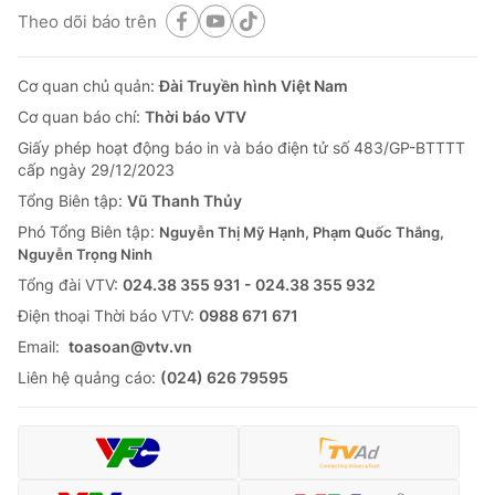
Theo dõi báo trên
Cơ quan chủ quản:
Đài Truyền hình Việt Nam
Cơ quan báo chí:
Thời báo VTV
Giấy phép hoạt động báo in và báo điện tử số 483/GP-BTTTT
cấp ngày 29/12/2023
Tổng Biên tập:
Vũ Thanh Thủy
Phó Tổng Biên tập:
Nguyễn Thị Mỹ Hạnh, Phạm Quốc Thắng,
Nguyễn Trọng Ninh
Tổng đài VTV:
024.38 355 931 - 024.38 355 932
Ðiện thoại Thời báo VTV:
0988 671 671
Email:
toasoan@vtv.vn
Liên hệ quảng cáo:
(024) 626 79595