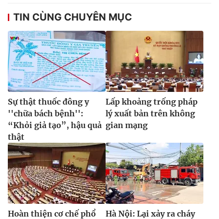
TIN CÙNG CHUYÊN MỤC
Sự thật thuốc đông y
Lấp khoảng trống pháp
''chữa bách bệnh'':
lý xuất bản trên không
“Khỏi giả tạo”, hậu quả
gian mạng
thật
Hoàn thiện cơ chế phổ
Hà Nội: Lại xảy ra cháy