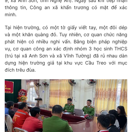
9, xã Anh Sơn, tỉnh Nghệ An). Ngay sau khi tiếp nhận
thông tin, Công an xã khẩn trương có mặt để xác
Photo
Infographic
minh.
Video
Shorts video
Tại hiện trường, có một tờ giấy viết tay, một đôi dép
và một khăn quàng đỏ. Tuy nhiên, cơ quan chức năng
phát hiện có nhiều nghi vấn. Bằng biện pháp nghiệp
VTV Money
VTV Thể thao
vụ, cơ quan công an xác định nhóm 3 học sinh THCS
(trú tại xã Anh Sơn và xã Vĩnh Tường) đã rủ nhau dàn
VTV Sức khoẻ
Bất động sản
dựng hiện trường giả tại khu vực Cầu Treo với mục
đích trêu đùa.
Thị trường 24h
Tấm lòng Việt
VTV4
Vươn mình bằng AI
VTV9
VTV8
Liên hệ tòa soạn
English