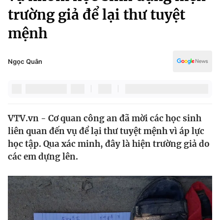
Chính trị
trường giả để lại thư tuyệt
Truyền hình
Văn hóa - Giải trí
mệnh
Xã hội
Y tế
Đời sống
Pháp luật
Ngọc Quân
Công nghệ
Giáo dục
Y tế
Thế giới
VTV.vn - Cơ quan công an đã mời các học sinh
liên quan đến vụ để lại thư tuyệt mệnh vì áp lực
Tin tức
học tập. Qua xác minh, đây là hiện trường giả do
Kinh tế
các em dựng lên.
Thế giới đó đây
Tài chính
Dữ liệu và đời sống
Câu chuyện quốc tế
Thị trường
Truyền hình
Góc doanh nghiệp