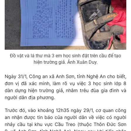
Phim VTV
Giải trí
Hậu trường
Điện ảnh
Đời sống
Nhân vật
Âm nhạc
Du lịch
Khán giả
Giáo dục
Sao
Làm đẹp
Giải sao mai
Tuyển sinh
Đồ vật và lá thư mà 3 em học sinh đặt trên cầu để tạo
Công nghệ
Chất lượng cuộc sống
hiện trường giả. Ảnh Xuân Duy.
Học trực tuyến
Hitech Công nghệ tương lai
Giao lưu trực tuyến
Ngày 31/1, Công an xã Anh Sơn, tỉnh Nghệ An cho biết,
Sản phẩm
đơn vị đã xác minh, làm rõ vụ việc 3 học sinh lớp 8
dàn dựng hiện trường giả, nhằm trêu đùa gia đình và
Lịch phát sóng
Thị trường
người dân địa phương.
Tư vấn
Trước đó, vào khoảng 12h35 ngày 29/1, cơ quan công
Chuyên mục khác
an nhận được tin báo của người dân về việc có người
Emagazine
Podcast
nhảy cầu tại khu vực Cầu Treo (thuộc Thôn Đức Sơn