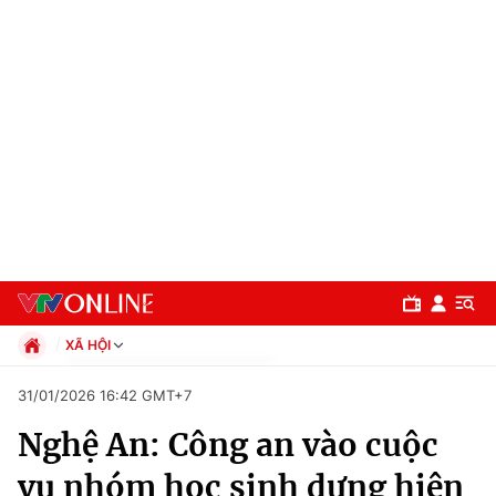
XÃ HỘI
Chính trị
31/01/2026 16:42 GMT+7
Xã hội
Nghệ An: Công an vào cuộc
Pháp luật
Chuyên mục
Kinh tế
vụ nhóm học sinh dựng hiện
Thể thao