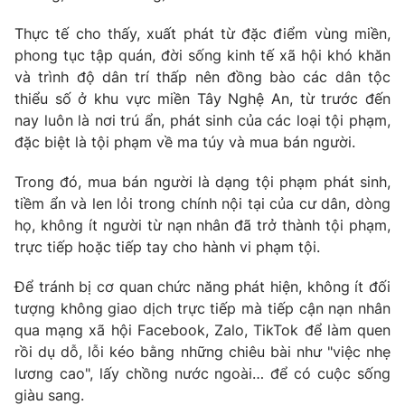
Thực tế cho thấy, xuất phát từ đặc điểm vùng miền,
phong tục tập quán, đời sống kinh tế xã hội khó khăn
và trình độ dân trí thấp nên đồng bào các dân tộc
THỜI BÁO VTV
thiểu số ở khu vực miền Tây Nghệ An, từ trước đến
nay luôn là nơi trú ẩn, phát sinh của các loại tội phạm,
đặc biệt là tội phạm về ma túy và mua bán người.
Theo dõi báo trên
Trong đó, mua bán người là dạng tội phạm phát sinh,
tiềm ẩn và len lỏi trong chính nội tại của cư dân, dòng
họ, không ít người từ nạn nhân đã trở thành tội phạm,
Cơ quan chủ quản:
Đài Truyền hình Việt Nam
trực tiếp hoặc tiếp tay cho hành vi phạm tội.
Cơ quan báo chí:
Thời báo VTV
Giấy phép hoạt động báo in và báo điện tử số 483/GP-BTTTT
Để tránh bị cơ quan chức năng phát hiện, không ít đối
cấp ngày 29/12/2023
tượng không giao dịch trực tiếp mà tiếp cận nạn nhân
Tổng Biên tập:
Vũ Thanh Thủy
qua mạng xã hội Facebook, Zalo, TikTok để làm quen
Phó Tổng Biên tập:
Nguyễn Thị Mỹ Hạnh, Phạm Quốc Thắng,
rồi dụ dỗ, lỗi kéo bằng những chiêu bài như "việc nhẹ
Nguyễn Trọng Ninh
lương cao", lấy chồng nước ngoài… để có cuộc sống
Tổng đài VTV:
024.38 355 931 - 024.38 355 932
giàu sang.