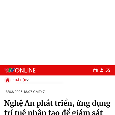
XÃ HỘI
Chính trị
18/03/2026 18:07 GMT+7
Xã hội
Nghệ An phát triển, ứng dụng
Pháp luật
Chuyên mục
Kinh tế
trí tuệ nhân tạo để giám sát
Thể thao