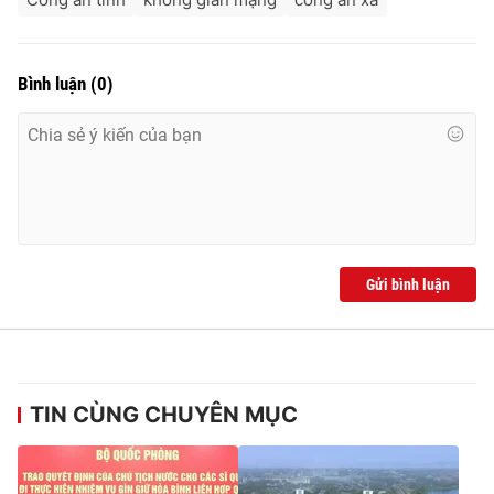
Bình luận
(
0
)
Gửi bình luận
TIN CÙNG CHUYÊN MỤC