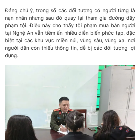
Ðiện thoại Thời báo VTV:
024.66 897 897
Đáng chú ý, trong số các đối tượng có người từng là
Email:
toasoan@vtv.vn
nạn nhân nhưng sau đó quay lại tham gia đường dây
Liên hệ quảng cáo:
024-7300.7108
phạm tội. Điều này cho thấy tội phạm mua bán người
tại Nghệ An vẫn tiềm ẩn nhiều diễn biến phức tạp, đặc
biệt tại các khu vực miền núi, vùng sâu, vùng xa, nơi
người dân còn thiếu thông tin, dễ bị các đối tượng lợi
dụng.
® Cấm sao chép dưới mọi hình thức nếu không có sự chấp
thuận bằng văn bản. Ghi rõ nguồn VTV.vn khi phát hành lại
thông tin từ website này.