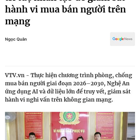
Chính trị
hành vi mua bán người trên
Truyền hình
Văn hóa - Giải trí
mạng
Xã hội
Y tế
Đời sống
Pháp luật
Ngọc Quân
Công nghệ
Giáo dục
Y tế
Thế giới
VTV.vn - Thực hiện chương trình phòng, chống
mua bán người giai đoạn 2026–2030, Nghệ An
Tin tức
ứng dụng AI và dữ liệu lớn để truy vết, giám sát
Kinh tế
hành vi nghi vấn trên không gian mạng.
Thế giới đó đây
Tài chính
Dữ liệu và đời sống
Câu chuyện quốc tế
Thị trường
Truyền hình
Góc doanh nghiệp