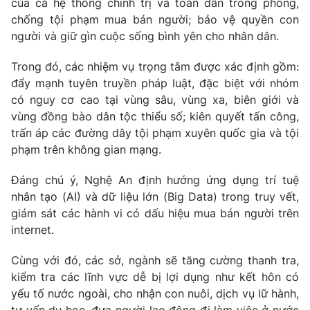
của cả hệ thống chính trị và toàn dân trong phòng,
chống tội phạm mua bán người; bảo vệ quyền con
người và giữ gìn cuộc sống bình yên cho nhân dân.
Trong đó, các nhiệm vụ trọng tâm được xác định gồm:
đẩy mạnh tuyên truyền pháp luật, đặc biệt với nhóm
có nguy cơ cao tại vùng sâu, vùng xa, biên giới và
vùng đồng bào dân tộc thiểu số; kiên quyết tấn công,
trấn áp các đường dây tội phạm xuyên quốc gia và tội
phạm trên không gian mạng.
Đáng chú ý, Nghệ An định hướng ứng dụng trí tuệ
nhân tạo (AI) và dữ liệu lớn (Big Data) trong truy vết,
giám sát các hành vi có dấu hiệu mua bán người trên
internet.
Cùng với đó, các sở, ngành sẽ tăng cường thanh tra,
kiểm tra các lĩnh vực dễ bị lợi dụng như kết hôn có
yếu tố nước ngoài, cho nhận con nuôi, dịch vụ lữ hành,
tư vấn du học, đưa người lao động đi làm việc ở nước