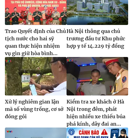
Trao Quyết định của Chủ
Hà Nội thông qua chủ
tịch nước cho hai sỹ
trương đầu tư Khu phức
quan thực hiện nhiệm
hợp y tế 14.229 tỷ đồng
vụ gìn giữ hòa bình...
Xử lý nghiêm gian lận
Kiểm tra xe khách ở Hà
mã số vùng trồng, cơ sở
Nội trong đêm, phát
đóng gói
hiện nhiều xe thiếu búa
phá kính, dây đai an...