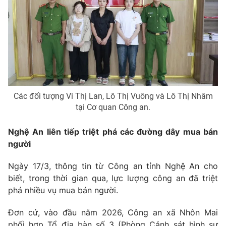
Phim VTV
Giải trí
Hậu trường
Điện ảnh
Đời sống
Nhân vật
Âm nhạc
Du lịch
Khán giả
Giáo dục
Sao
Làm đẹp
Giải sao mai
Tuyển sinh
Các đối tượng Vi Thị Lan, Lô Thị Vuông và Lô Thị Nhâm
Công nghệ
Chất lượng cuộc sống
tại Cơ quan Công an.
Học trực tuyến
Hitech Công nghệ tương lai
Giao lưu trực tuyến
Nghệ An liên tiếp triệt phá các đường dây mua bán
Sản phẩm
người
Lịch phát sóng
Thị trường
Ngày 17/3, thông tin từ Công an tỉnh Nghệ An cho
biết, trong thời gian qua, lực lượng công an đã triệt
Tư vấn
phá nhiều vụ mua bán người.
Chuyên mục khác
Đơn cử, vào đầu năm 2026, Công an xã Nhôn Mai
Emagazine
Podcast
phối hợp Tổ địa bàn số 3 (Phòng Cảnh sát hình sự