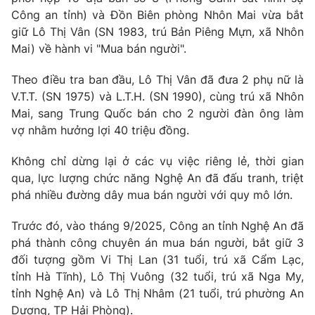
Công an tỉnh) và Đồn Biên phòng Nhôn Mai vừa bắt
Photo
Infographic
giữ Lô Thị Vân (SN 1983, trú Bản Piêng Mựn, xã Nhôn
Mai) về hành vi "Mua bán người".
Video
Shorts video
Theo điều tra ban đầu, Lô Thị Vân đã đưa 2 phụ nữ là
V.T.T. (SN 1975) và L.T.H. (SN 1990), cùng trú xã Nhôn
VTV Money
VTV Thể thao
Mai, sang Trung Quốc bán cho 2 người đàn ông làm
vợ nhằm hưởng lợi 40 triệu đồng.
VTV Sức khoẻ
Bất động sản
Không chỉ dừng lại ở các vụ việc riêng lẻ, thời gian
qua, lực lượng chức năng Nghệ An đã đấu tranh, triệt
Thị trường 24h
Tấm lòng Việt
phá nhiều đường dây mua bán người với quy mô lớn.
Trước đó, vào tháng 9/2025, Công an tỉnh Nghệ An đã
VTV4
Vươn mình bằng AI
phá thành công chuyên án mua bán người, bắt giữ 3
đối tượng gồm Vi Thị Lan (31 tuổi, trú xã Cẩm Lạc,
VTV9
VTV8
tỉnh Hà Tĩnh), Lô Thị Vuông (32 tuổi, trú xã Nga My,
tỉnh Nghệ An) và Lô Thị Nhâm (21 tuổi, trú phường An
Liên hệ tòa soạn
English
Dương, TP Hải Phòng).