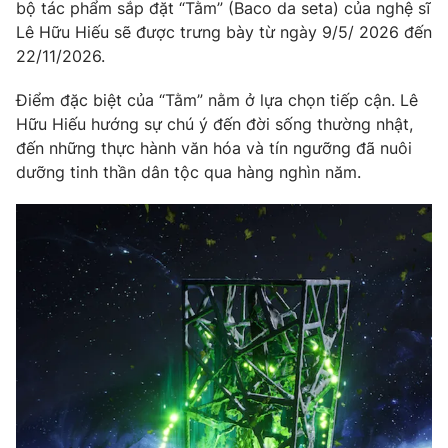
bộ tác phẩm sắp đặt “Tằm” (Baco da seta) của nghệ sĩ
Lê Hữu Hiếu sẽ được trưng bày từ ngày 9/5/ 2026 đến
22/11/2026.
THỜI BÁO VTV
Điểm đặc biệt của “Tằm” nằm ở lựa chọn tiếp cận. Lê
Hữu Hiếu hướng sự chú ý đến đời sống thường nhật,
đến những thực hành văn hóa và tín ngưỡng đã nuôi
dưỡng tinh thần dân tộc qua hàng nghìn năm.
Theo dõi báo trên
Cơ quan chủ quản:
Đài Truyền hình Việt Nam
Cơ quan báo chí:
Thời báo VTV
Giấy phép hoạt động báo in và báo điện tử số 483/GP-BTTTT
cấp ngày 29/12/2023
Tổng Biên tập:
Vũ Thanh Thủy
Phó Tổng Biên tập:
Nguyễn Thị Mỹ Hạnh, Phạm Quốc Thắng,
Nguyễn Trọng Ninh
Tổng đài VTV:
024.38 355 931 - 024.38 355 932