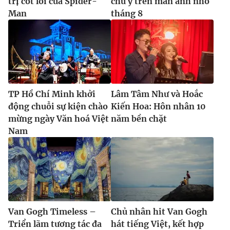
trị cốt lõi của Spider-
chú ý trên màn ảnh nhỏ
Man
tháng 8
TP Hồ Chí Minh khởi
Lâm Tâm Như và Hoắc
động chuỗi sự kiện chào
Kiến Hoa: Hôn nhân 10
mừng ngày Văn hoá Việt
năm bền chặt
Nam
Van Gogh Timeless –
Chủ nhân hit Van Gogh
Triển lãm tương tác đa
hát tiếng Việt, kết hợp