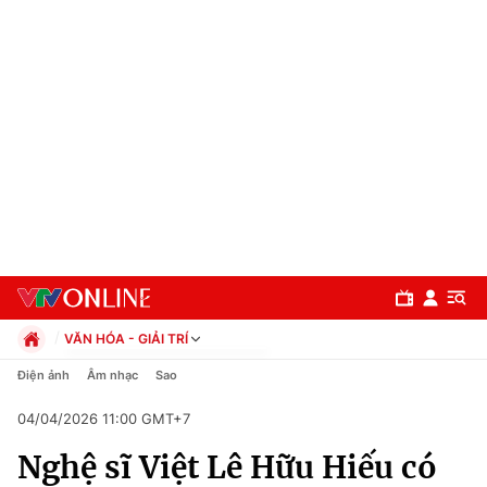
VĂN HÓA - GIẢI TRÍ
Chính trị
Điện ảnh
Âm nhạc
Sao
Xã hội
04/04/2026 11:00 GMT+7
Pháp luật
Chuyên mục
Kinh tế
Nghệ sĩ Việt Lê Hữu Hiếu có
Thể thao