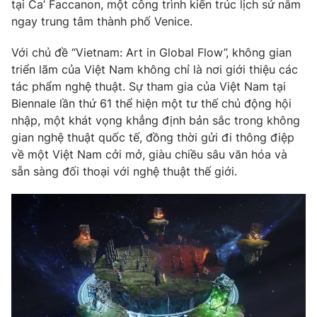
Phim VTV
tại Ca’ Faccanon, một công trình kiến trúc lịch sử nằm
Giải trí
ngay trung tâm thành phố Venice.
Hậu trường
Điện ảnh
Với chủ đề “Vietnam: Art in Global Flow”, không gian
Đời sống
Nhân vật
triển lãm của Việt Nam không chỉ là nơi giới thiệu các
Âm nhạc
Du lịch
tác phẩm nghệ thuật. Sự tham gia của Việt Nam tại
Khán giả
Giáo dục
Sao
Biennale lần thứ 61 thể hiện một tư thế chủ động hội
Làm đẹp
Giải sao mai
nhập, một khát vọng khẳng định bản sắc trong không
Tuyển sinh
gian nghệ thuật quốc tế, đồng thời gửi đi thông điệp
Công nghệ
Chất lượng cuộc sống
về một Việt Nam cởi mở, giàu chiều sâu văn hóa và
Học trực tuyến
Hitech Công nghệ tương lai
sẵn sàng đối thoại với nghệ thuật thế giới.
Giao lưu trực tuyến
Sản phẩm
Lịch phát sóng
Thị trường
Tư vấn
Chuyên mục khác
Emagazine
Podcast