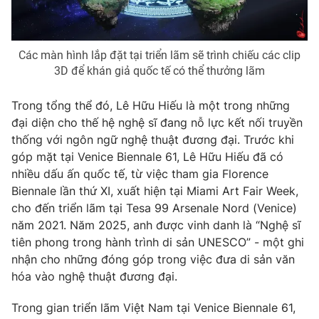
Photo
Infographic
Các màn hình lắp đặt tại triển lãm sẽ trình chiếu các clip
Video
Shorts video
3D để khán giả quốc tế có thể thưởng lãm
VTV Money
VTV Thể thao
Trong tổng thể đó, Lê Hữu Hiếu là một trong những
đại diện cho thế hệ nghệ sĩ đang nỗ lực kết nối truyền
thống với ngôn ngữ nghệ thuật đương đại. Trước khi
VTV Sức khoẻ
Bất động sản
góp mặt tại Venice Biennale 61, Lê Hữu Hiếu đã có
nhiều dấu ấn quốc tế, từ việc tham gia Florence
Thị trường 24h
Tấm lòng Việt
Biennale lần thứ XI, xuất hiện tại Miami Art Fair Week,
cho đến triển lãm tại Tesa 99 Arsenale Nord (Venice)
năm 2021. Năm 2025, anh được vinh danh là “Nghệ sĩ
VTV4
Vươn mình bằng AI
tiên phong trong hành trình di sản UNESCO” - một ghi
nhận cho những đóng góp trong việc đưa di sản văn
VTV9
VTV8
hóa vào nghệ thuật đương đại.
Trong gian triển lãm Việt Nam tại Venice Biennale 61,
Liên hệ tòa soạn
English