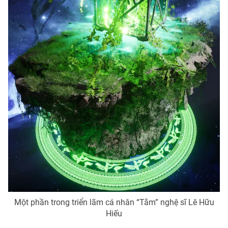
Ðiện thoại Thời báo VTV:
024.66 897 897
Email:
toasoan@vtv.vn
Liên hệ quảng cáo:
024-7300.7108
® Cấm sao chép dưới mọi hình thức nếu không có sự chấp
thuận bằng văn bản. Ghi rõ nguồn VTV.vn khi phát hành lại
thông tin từ website này.
Một phần trong triển lãm cá nhân “Tằm” nghệ sĩ Lê Hữu
Hiếu