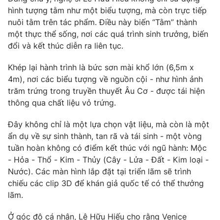
hình tượng tằm như một biểu tượng, mà còn trực tiếp
nuôi tằm trên tác phẩm. Điều này biến “Tằm” thành
một thực thể sống, nơi các quá trình sinh trưởng, biến
đổi và kết thúc diễn ra liên tục.
Khép lại hành trình là bức sơn mài khổ lớn (6,5m x
4m), nơi các biểu tượng về nguồn cội - như hình ảnh
trăm trứng trong truyền thuyết Âu Cơ - được tái hiện
thông qua chất liệu vỏ trứng.
Đây không chỉ là một lựa chọn vật liệu, mà còn là một
ẩn dụ về sự sinh thành, tan rã và tái sinh - một vòng
tuần hoàn không có điểm kết thúc với ngũ hành: Mộc
- Hỏa - Thổ - Kim - Thủy (Cây - Lửa - Đất - Kim loại -
Nước). Các màn hình lắp đặt tại triển lãm sẽ trình
chiếu các clip 3D để khán giả quốc tế có thể thưởng
lãm.
Ở góc độ cá nhân, Lê Hữu Hiếu cho rằng Venice