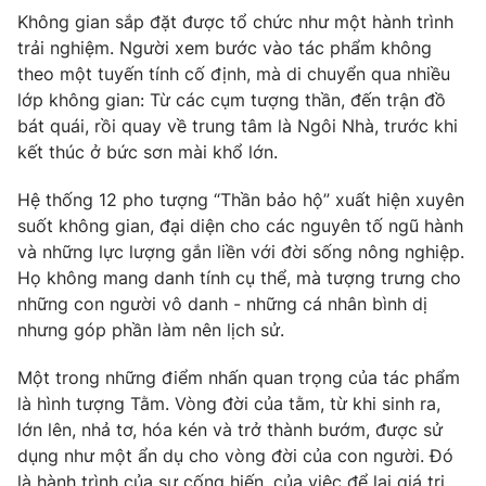
Không gian sắp đặt được tổ chức như một hành trình
trải nghiệm. Người xem bước vào tác phẩm không
theo một tuyến tính cố định, mà di chuyển qua nhiều
lớp không gian: Từ các cụm tượng thần, đến trận đồ
bát quái, rồi quay về trung tâm là Ngôi Nhà, trước khi
kết thúc ở bức sơn mài khổ lớn.
Hệ thống 12 pho tượng “Thần bảo hộ” xuất hiện xuyên
suốt không gian, đại diện cho các nguyên tố ngũ hành
và những lực lượng gắn liền với đời sống nông nghiệp.
Họ không mang danh tính cụ thể, mà tượng trưng cho
những con người vô danh - những cá nhân bình dị
nhưng góp phần làm nên lịch sử.
Một trong những điểm nhấn quan trọng của tác phẩm
là hình tượng Tằm. Vòng đời của tằm, từ khi sinh ra,
lớn lên, nhả tơ, hóa kén và trở thành bướm, được sử
dụng như một ẩn dụ cho vòng đời của con người. Đó
là hành trình của sự cống hiến, của việc để lại giá trị