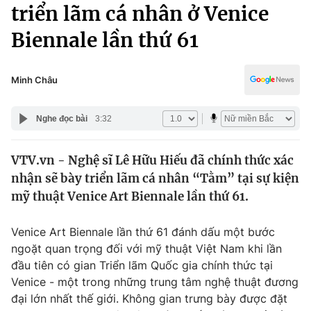
Chính trị
triển lãm cá nhân ở Venice
Truyền hình
Biennale lần thứ 61
Văn hóa - Giải trí
Xã hội
Y tế
Đời sống
Minh Châu
Pháp luật
Công nghệ
Giáo dục
Nghe đọc bài
3:32
Y tế
VTV.vn - Nghệ sĩ Lê Hữu Hiếu đã chính thức xác
Thế giới
nhận sẽ bày triển lãm cá nhân “Tằm” tại sự kiện
Tin tức
mỹ thuật Venice Art Biennale lần thứ 61.
Kinh tế
Thế giới đó đây
Venice Art Biennale lần thứ 61 đánh dấu một bước
Tài chính
Dữ liệu và đời sống
ngoặt quan trọng đối với mỹ thuật Việt Nam khi lần
Câu chuyện quốc tế
Thị trường
đầu tiên có gian Triển lãm Quốc gia chính thức tại
Venice - một trong những trung tâm nghệ thuật đương
Truyền hình
Góc doanh nghiệp
đại lớn nhất thế giới. Không gian trưng bày được đặt